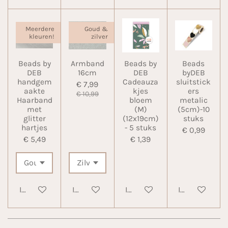
Meerdere
Goud &
kleuren!
zilver
Beads by
Armband
Beads by
Beads
DEB
16cm
DEB
byDEB
handgem
Cadeauza
sluitstick
€ 7,99
aakte
kjes
ers
€ 10,99
Haarband
bloem
metalic
met
(M)
(5cm)-10
glitter
(12x19cm)
stuks
hartjes
- 5 stuks
€ 0,99
€ 5,49
€ 1,39
In winkelwagen
In winkelwagen
In winkelwagen
In winkelwa