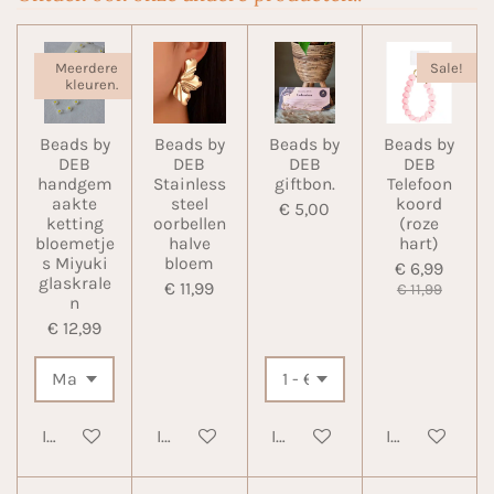
Meerdere
Sale!
kleuren.
Beads by
Beads by
Beads by
Beads by
DEB
DEB
DEB
DEB
handgem
Stainless
giftbon.
Telefoon
aakte
steel
koord
€ 5,00
ketting
oorbellen
(roze
bloemetje
halve
hart)
s Miyuki
bloem
€ 6,99
glaskrale
€ 11,99
€ 11,99
n
€ 12,99
In winkelwagen
In winkelwagen
In winkelwagen
In winkelwa