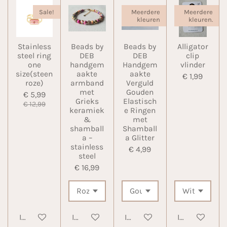
Sale!
Meerdere
Meerdere
kleuren
kleuren.
Stainless
Beads by
Beads by
Alligator
steel ring
DEB
DEB
clip
one
handgem
Handgem
vlinder
size(steen
aakte
aakte
€ 1,99
roze)
armband
Verguld
met
Gouden
€ 5,99
Grieks
Elastisch
€ 12,99
keramiek
e Ringen
&
met
shamball
Shamball
a –
a Glitter
stainless
€ 4,99
steel
€ 16,99
In winkelwagen
In winkelwagen
In winkelwagen
In winkelwa