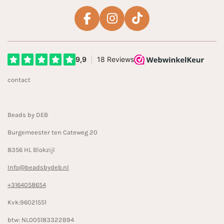
F
I
T
a
n
i
c
s
k
e
t
T
b
a
o
contact
o
g
k
o
r
k
a
Beads by DEB
m
Burgemeester ten Cateweg 20
8356 HL Blokzijl
Info@beadsbydeb.nl
+3164058654
Kvk:96021551
btw: NL005183322B94