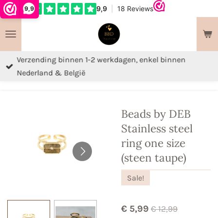
9,9
Ga
direct
naar
de
Verzending binnen 1-2 werkdagen, enkel binnen
hoofdinhoud
Nederland & België
Beads by DEB
Stainless steel
ring one size
(steen taupe)
Sale!
€ 5,99
€ 12,99