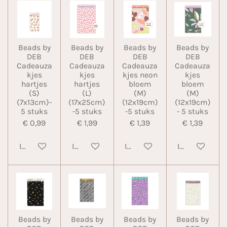
Beads by
Beads by
Beads by
Beads by
DEB
DEB
DEB
DEB
Cadeauza
Cadeauza
Cadeauza
Cadeauza
kjes
kjes
kjes neon
kjes
hartjes
hartjes
bloem
bloem
(S)
(L)
(M)
(M)
(7x13cm)-
(17x25cm)
(12x19cm)
(12x19cm)
5 stuks
-5 stuks
-5 stuks
- 5 stuks
€ 0,99
€ 1,99
€ 1,39
€ 1,39
In winkelwagen
In winkelwagen
In winkelwagen
In winkelwa
Beads by
Beads by
Beads by
Beads by