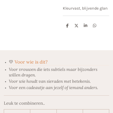
Kleurvast, blijvende glan
D
D
S
D
e
e
h
e
l
e
a
l
e
l
r
e
n
e
n
💛
Voor wie is dit?
Voor vrouwen die iets subtiels maar bijzonders
willen dragen.
Voor wie houdt van sieraden met betekenis.
Voor een cadeautje aan jezelf of iemand anders.
Leuk te combineren..