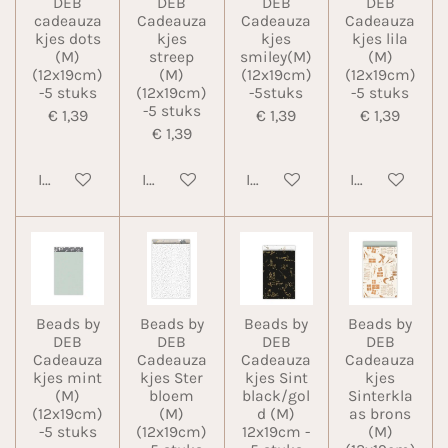
DEB
DEB
DEB
DEB
cadeauza
Cadeauza
Cadeauza
Cadeauza
kjes dots
kjes
kjes
kjes lila
(M)
streep
smiley(M)
(M)
(12x19cm)
(M)
(12x19cm)
(12x19cm)
-5 stuks
(12x19cm)
-5stuks
-5 stuks
-5 stuks
€ 1,39
€ 1,39
€ 1,39
€ 1,39
In winkelwagen
In winkelwagen
In winkelwagen
In winkelwa
Beads by
Beads by
Beads by
Beads by
DEB
DEB
DEB
DEB
Cadeauza
Cadeauza
Cadeauza
Cadeauza
kjes mint
kjes Ster
kjes Sint
kjes
(M)
bloem
black/gol
Sinterkla
(12x19cm)
(M)
d (M)
as brons
-5 stuks
(12x19cm)
12x19cm -
(M)