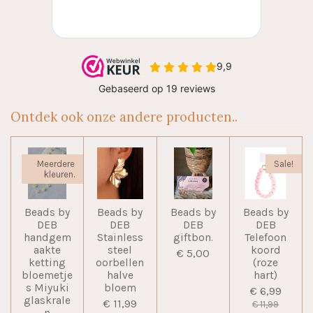
Ontdek ook onze andere producten..
Meerdere
Sale!
kleuren.
Beads by
Beads by
Beads by
Beads by
DEB
DEB
DEB
DEB
handgem
Stainless
giftbon.
Telefoon
aakte
steel
koord
€ 5,00
ketting
oorbellen
(roze
bloemetje
halve
hart)
s Miyuki
bloem
€ 6,99
glaskrale
€ 11,99
€ 11,99
n