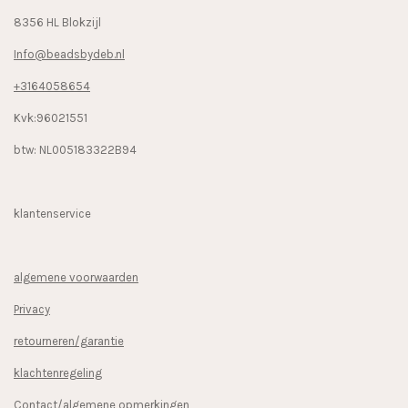
8356 HL Blokzijl
Info@beadsbydeb.nl
+3164058654
Kvk:96021551
btw: NL005183322B94
klantenservice
algemene voorwaarden
Privacy
retourneren/garantie
klachtenregeling
Contact/algemene opmerkingen