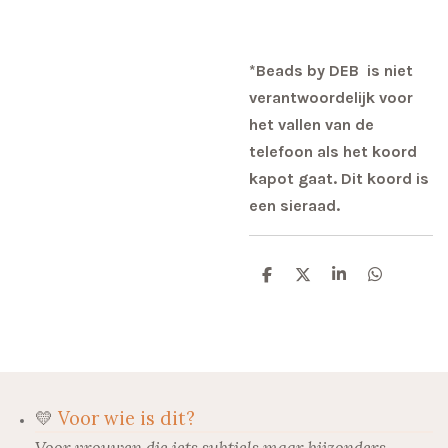
*Beads by DEB is niet
verantwoordelijk voor
het vallen van de
telefoon als het koord
kapot gaat. Dit koord is
een sieraad.
D
D
S
D
e
e
h
e
l
e
a
l
e
l
r
e
n
e
n
💛
Voor wie is dit?
Voor vrouwen die iets subtiels maar bijzonders