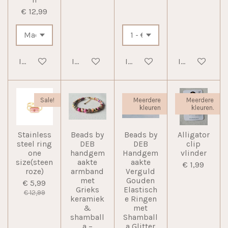
€ 12,99
In winkelwagen
In winkelwagen
In winkelwagen
In winkelwag
Sale!
Meerdere
Meerdere
kleuren
kleuren.
Stainless
Beads by
Beads by
Alligator
steel ring
DEB
DEB
clip
one
handgem
Handgem
vlinder
size(steen
aakte
aakte
€ 1,99
roze)
armband
Verguld
met
Gouden
€ 5,99
Grieks
Elastisch
€ 12,99
keramiek
e Ringen
&
met
shamball
Shamball
a –
a Glitter