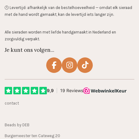
🕓 Levertijd: afhankelijk van de bestelhoeveelheid — omdat elk sieraad
met de hand wordt gemaakt, kan de levertijd iets langer zijn.
Alle sieraden worden met liefde handgemaakt in Nederland en
zorgvuldig verpakt.
Je kunt ons volgen...
F
I
T
a
n
i
c
s
k
e
t
T
b
a
o
contact
o
g
k
o
r
k
a
Beads by DEB
m
Burgemeester ten Cateweg 20