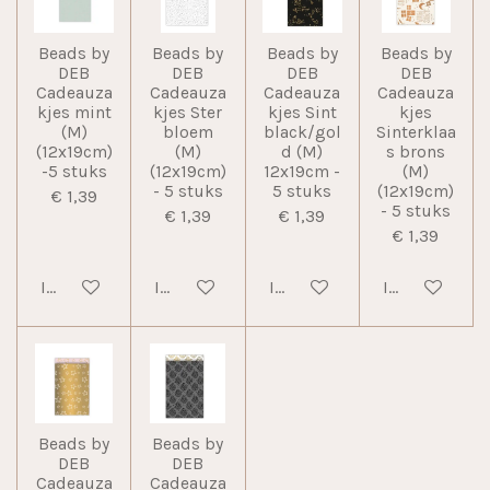
Beads by
Beads by
Beads by
Beads by
DEB
DEB
DEB
DEB
Cadeauza
Cadeauza
Cadeauza
Cadeauza
kjes mint
kjes Ster
kjes Sint
kjes
(M)
bloem
black/gol
Sinterklaa
(12x19cm)
(M)
d (M)
s brons
-5 stuks
(12x19cm)
12x19cm -
(M)
- 5 stuks
5 stuks
(12x19cm)
€ 1,39
- 5 stuks
€ 1,39
€ 1,39
€ 1,39
In winkelwagen
In winkelwagen
In winkelwagen
In winkelwag
Beads by
Beads by
DEB
DEB
Cadeauza
Cadeauza