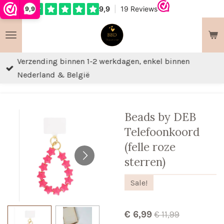
9,9
Ga
direct
naar
de
Verzending binnen 1-2 werkdagen, enkel binnen
hoofdinhoud
Nederland & België
Beads by DEB
Telefoonkoord
(felle roze
sterren)
Sale!
€ 6,99
€ 11,99