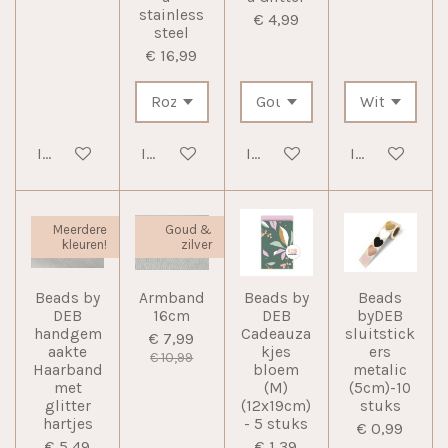
stainless
€ 4,99
steel
€ 16,99
In winkelwagen
In winkelwagen
In winkelwagen
In winkelwag
Meerdere
Goud &
kleuren!
zilver
Beads by
Armband
Beads by
Beads
DEB
16cm
DEB
byDEB
handgem
Cadeauza
sluitstick
€ 7,99
aakte
kjes
ers
€ 10,99
Haarband
bloem
metalic
met
(M)
(5cm)-10
glitter
(12x19cm)
stuks
hartjes
- 5 stuks
€ 0,99
€ 5,49
€ 1,39