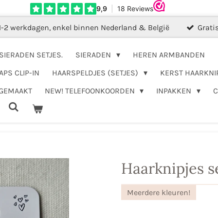
1-2 werkdagen, enkel binnen Nederland & België
Grati
SIERADEN SETJES.
SIERADEN
HEREN ARMBANDEN
APS CLIP-IN
HAARSPELDJES (SETJES)
KERST HAARKNI
DGEMAAKT
NEW! TELEFOONKOORDEN
INPAKKEN
Haarknipjes se
Meerdere kleuren!