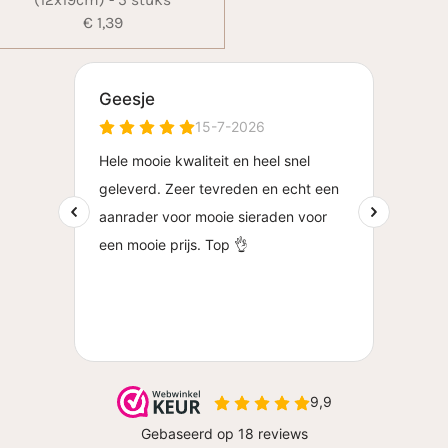
(12x19cm) - 5 stuks
€ 1,39