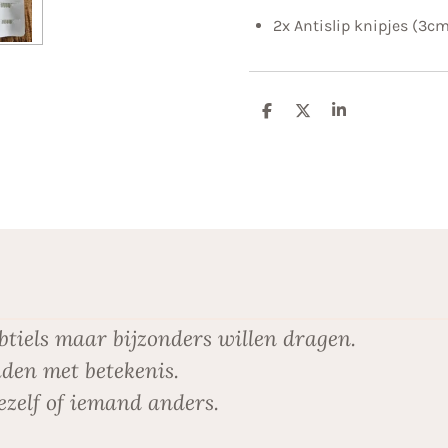
2x Antislip knipjes (3c
D
D
S
e
e
h
l
e
a
e
l
r
n
e
btiels maar bijzonders willen dragen.
den met betekenis.
ezelf of iemand anders.