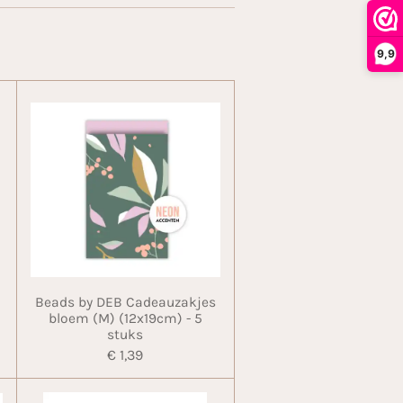
9,9
Beads by DEB Cadeauzakjes
bloem (M) (12x19cm) - 5
stuks
€ 1,39