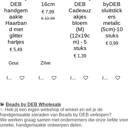
DEB
16cm
DEB
byDEB
handgem
Cadeauz
sluitstick
€ 7,99
aakte
akjes
ers
€ 10,99
Haarban
bloem
metalic
d met
(M)
(5cm)-10
glitter
(12x19c
stuks
hartjes
m) - 5
€ 0,99
stuks
€ 5,49
€ 1,39
In winkelwagen
In winkelwagen
In winkelwagen
In winkelwa
💫
Beads by DEB Wholesale
✨️ Heb jij een eigen webshop of winkel en wil je de
handgemaakte sieraden van Beads by DEB verkopen?
We werken graag samen met ondernemers die onze liefde voor
unieke, handgemaakte ontwerpen delen.