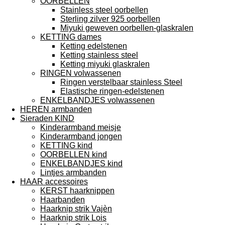
OORBELLEN
Stainless steel oorbellen
Sterling zilver 925 oorbellen
Miyuki geweven oorbellen-glaskralen
KETTING dames
Ketting edelstenen
Ketting stainless steel
Ketting miyuki glaskralen
RINGEN volwassenen
Ringen verstelbaar stainless Steel
Elastische ringen-edelstenen
ENKELBANDJES volwassenen
HEREN armbanden
Sieraden KIND
Kinderarmband meisje
Kinderarmband jongen
KETTING kind
OORBELLEN kind
ENKELBANDJES kind
Lintjes armbanden
HAAR accessoires
KERST haarknippen
Haarbanden
Haarknip strik Vajèn
Haarknip strik Lois