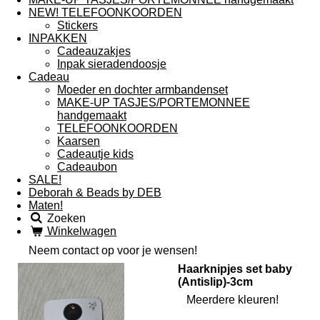
NEW! TELEFOONKOORDEN
Stickers
INPAKKEN
Cadeauzakjes
Inpak sieradendoosje
Cadeau
Moeder en dochter armbandenset
MAKE-UP TASJES/PORTEMONNEE
handgemaakt
TELEFOONKOORDEN
Kaarsen
Cadeautje kids
Cadeaubon
SALE!
Deborah & Beads by DEB
Maten!
Zoeken
Winkelwagen
Neem contact op voor je wensen!
Haarknipjes set baby
(Antislip)-3cm
Meerdere kleuren!