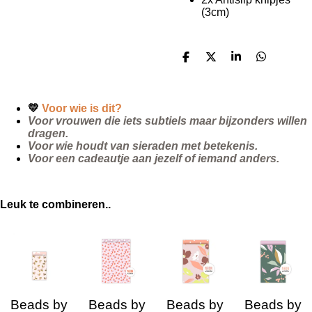
(3cm)
D
D
S
D
e
e
h
e
l
e
a
l
e
l
r
e
n
e
n
💛
Voor wie is dit?
Voor vrouwen die iets subtiels maar bijzonders willen
dragen.
Voor wie houdt van sieraden met betekenis.
Voor een cadeautje aan jezelf of iemand anders.
Leuk te combineren..
Beads by
Beads by
Beads by
Beads by