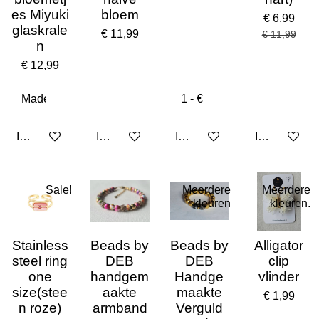
es Miyuki
bloem
€ 6,99
glaskrale
€ 11,99
€ 11,99
n
€ 12,99
In winkelwagen
In winkelwagen
In winkelwagen
In winkelwa
Sale!
Meerdere
Meerdere
kleuren
kleuren.
Stainless
Beads by
Beads by
Alligator
steel ring
DEB
DEB
clip
one
handgem
Handge
vlinder
size(stee
aakte
maakte
€ 1,99
n roze)
armband
Verguld