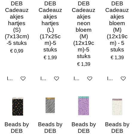
DEB
DEB
DEB
DEB
Cadeauz
Cadeauz
Cadeauz
Cadeauz
akjes
akjes
akjes
akjes
hartjes
hartjes
neon
bloem
(S)
(L)
bloem
(M)
(7x13cm)
(17x25c
(M)
(12x19c
-5 stuks
m)-5
(12x19c
m) - 5
stuks
m)-5
stuks
€ 0,99
stuks
€ 1,99
€ 1,39
€ 1,39
In winkelwagen
In winkelwagen
In winkelwagen
In winkelwa
Beads by
Beads by
Beads by
Beads by
DEB
DEB
DEB
DEB