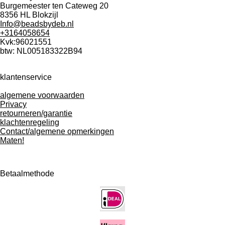
k
a
Burgemeester ten Cateweg 20
m
8356 HL Blokzijl
Info@beadsbydeb.nl
+3164058654
Kvk:96021551
btw: NL005183322B94
klantenservice
algemene voorwaarden
Privacy
retourneren/garantie
klachtenregeling
Contact/algemene opmerkingen
Maten!
Betaalmethode