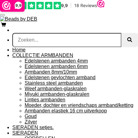
Ga
9,9
direct
naar
de
hoofdinhoud
Home
COLLECTIE ARMBANDEN
Edelstenen armbanden 4mm
Edelstenen armbanden 6mm
Armbanden 8mm/10mm
Edelstenen gevlochten armband
Stainless steel armbanden
Weef armbanden-glaskralen
Miyuki armbanden-glaskralen
Lintjes armbanden
Moeder, dochter en vriendschaps armband/ketting
Armbanden elastiek 16 cm uitverkoop
Goud
Zilver
SIERADEN setjes.
SIERADEN