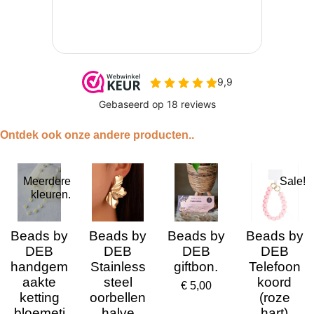
Ontdek ook onze andere producten..
Meerdere
Sale!
kleuren.
Beads by
Beads by
Beads by
Beads by
DEB
DEB
DEB
DEB
handgem
Stainless
giftbon.
Telefoon
aakte
steel
koord
€ 5,00
ketting
oorbellen
(roze
bloemetj
halve
hart)