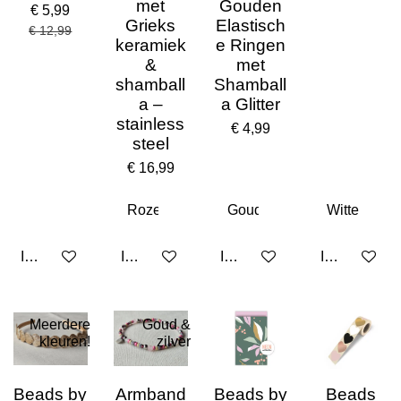
met
Gouden
€ 5,99
Grieks
Elastisch
€ 12,99
keramiek
e Ringen
&
met
shamball
Shamball
a –
a Glitter
stainless
€ 4,99
steel
€ 16,99
In winkelwagen
In winkelwagen
In winkelwagen
In winkelwa
Meerdere
Goud &
kleuren!
zilver
Beads by
Armband
Beads by
Beads