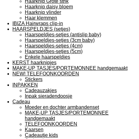
Haarknip Grote strik
Haarknip daisy bloem
Haarknip vlinder
Haar klemmen
IBIZA Hairwraps clip-in
HAARSPELDJES (setjes)
Haarspeldjes-setjes (antislip baby)
Haarspeldjes-setjes (3cm baby)
Haarspeldjes-setjes (4cm)
Haarspeldjes-setjes (5cm)
Enkele haarspeldjes
KERST haarknipjes
MAKE-UP TASJES/PORTEMONNEE handgemaakt
NEW! TELEFOONKOORDEN
Stickers
INPAKKEN
Cadeauzakjes
Inpak sieradendoosje
Cadeau
Moeder en dochter armbandenset
MAKE-UP TASJES/PORTEMONNEE
handgemaakt
TELEFOONKOORDEN
Kaarsen
Cadeautje kids