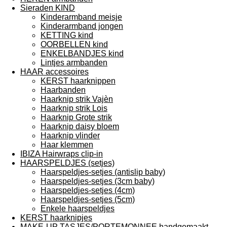
Sieraden KIND
Kinderarmband meisje
Kinderarmband jongen
KETTING kind
OORBELLEN kind
ENKELBANDJES kind
Lintjes armbanden
HAAR accessoires
KERST haarknippen
Haarbanden
Haarknip strik Vajèn
Haarknip strik Lois
Haarknip Grote strik
Haarknip daisy bloem
Haarknip vlinder
Haar klemmen
IBIZA Hairwraps clip-in
HAARSPELDJES (setjes)
Haarspeldjes-setjes (antislip baby)
Haarspeldjes-setjes (3cm baby)
Haarspeldjes-setjes (4cm)
Haarspeldjes-setjes (5cm)
Enkele haarspeldjes
KERST haarknipjes
MAKE-UP TASJES/PORTEMONNEE handgemaakt