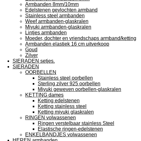
Armbanden 8mm/10mm
Edelstenen gevlochten armband
Stainless steel armbanden
Weef armbanden-glaskralen
Miyuki armbanden-glaskralen
Lintjes armbanden
Moeder, dochter en vriendschaps armband/ketting
Armbanden elastiek 16 cm uitverkoop
Goud
Zilver
SIERADEN setjes.
SIERADEN
OORBELLEN
Stainless steel oorbellen
Sterling zilver 925 oorbellen
Miyuki geweven oorbellen-glaskralen
KETTING dames
Ketting edelstenen
Ketting stainless steel
Ketting miyuki glaskralen
RINGEN volwassenen
Ringen verstelbaar stainless Steel
Elastische ringen-edelstenen
ENKELBANDJES volwassenen
HEREN armbanden