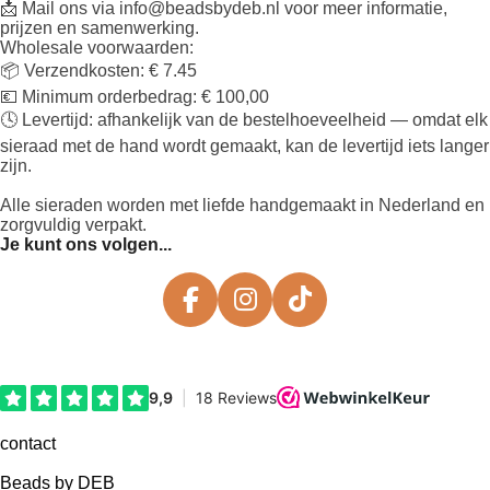
📩 Mail ons via info@beadsbydeb.nl voor meer informatie,
prijzen en samenwerking.
Wholesale voorwaarden:
📦 Verzendkosten: € 7.45
💶 Minimum orderbedrag: € 100,00
🕓 Levertijd: afhankelijk van de bestelhoeveelheid — omdat elk
sieraad met de hand wordt gemaakt, kan de levertijd iets langer
zijn.
Alle sieraden worden met liefde handgemaakt in Nederland en
zorgvuldig verpakt.
Je kunt ons volgen...
F
I
T
a
n
i
c
s
k
e
t
T
b
a
o
o
g
k
contact
o
r
Beads by DEB