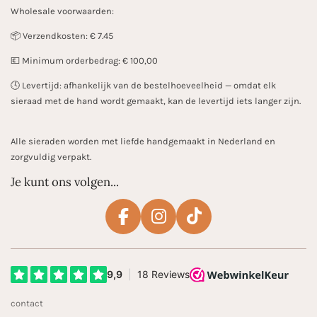
Wholesale voorwaarden:
📦 Verzendkosten: € 7.45
💶 Minimum orderbedrag: € 100,00
🕓 Levertijd: afhankelijk van de bestelhoeveelheid — omdat elk
sieraad met de hand wordt gemaakt, kan de levertijd iets langer zijn.
Alle sieraden worden met liefde handgemaakt in Nederland en
zorgvuldig verpakt.
Je kunt ons volgen...
F
I
T
a
n
i
c
s
k
e
t
T
b
a
o
contact
o
g
k