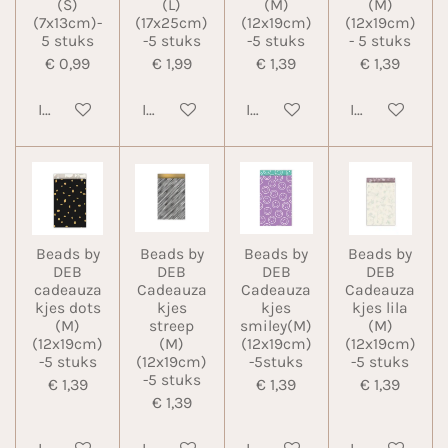
(S)
(L)
(M)
(M)
(7x13cm)-
(17x25cm)
(12x19cm)
(12x19cm)
5 stuks
-5 stuks
-5 stuks
- 5 stuks
€ 0,99
€ 1,99
€ 1,39
€ 1,39
In winkelwagen
In winkelwagen
In winkelwagen
In winkelwa
Beads by
Beads by
Beads by
Beads by
DEB
DEB
DEB
DEB
cadeauza
Cadeauza
Cadeauza
Cadeauza
kjes dots
kjes
kjes
kjes lila
(M)
streep
smiley(M)
(M)
(12x19cm)
(M)
(12x19cm)
(12x19cm)
-5 stuks
(12x19cm)
-5stuks
-5 stuks
-5 stuks
€ 1,39
€ 1,39
€ 1,39
€ 1,39