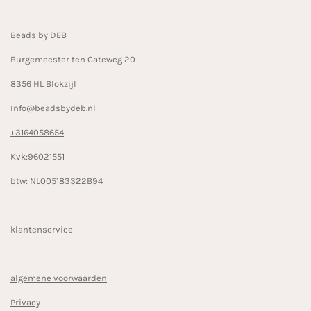
o
r
k
a
Beads by DEB
m
Burgemeester ten Cateweg 20
8356 HL Blokzijl
Info@beadsbydeb.nl
+3164058654
Kvk:96021551
btw: NL005183322B94
klantenservice
algemene voorwaarden
Privacy