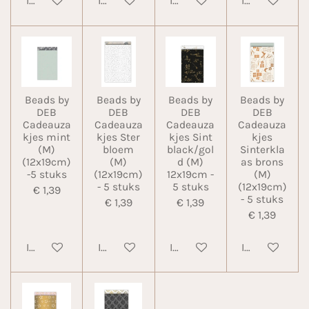
In winkelwagen
In winkelwagen
In winkelwagen
In winkelwa
Beads by
Beads by
Beads by
Beads by
DEB
DEB
DEB
DEB
Cadeauza
Cadeauza
Cadeauza
Cadeauza
kjes mint
kjes Ster
kjes Sint
kjes
(M)
bloem
black/gol
Sinterkla
(12x19cm)
(M)
d (M)
as brons
-5 stuks
(12x19cm)
12x19cm -
(M)
- 5 stuks
5 stuks
(12x19cm)
€ 1,39
- 5 stuks
€ 1,39
€ 1,39
€ 1,39
In winkelwagen
In winkelwagen
In winkelwagen
In winkelwa