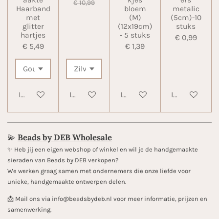
aakte
kjes
ers
€ 10,99
Haarband
bloem
metalic
met
(M)
(5cm)-10
glitter
(12x19cm)
stuks
hartjes
- 5 stuks
€ 0,99
€ 5,49
€ 1,39
In winkelwagen
In winkelwagen
In winkelwagen
In winkelwa
💫
Beads by DEB Wholesale
✨️ Heb jij een eigen webshop of winkel en wil je de handgemaakte
sieraden van Beads by DEB verkopen?
We werken graag samen met ondernemers die onze liefde voor
unieke, handgemaakte ontwerpen delen.
📩 Mail ons via info@beadsbydeb.nl voor meer informatie, prijzen en
samenwerking.