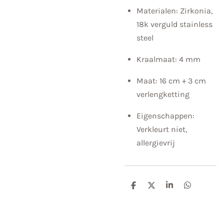
Materialen: Zirkonia,
18k verguld stainless
steel
Kraalmaat: 4 mm
Maat: 16 cm + 3 cm
verlengketting
Eigenschappen:
Verkleurt niet,
allergievrij
D
D
S
D
e
e
h
e
l
e
a
l
e
l
r
e
n
e
n