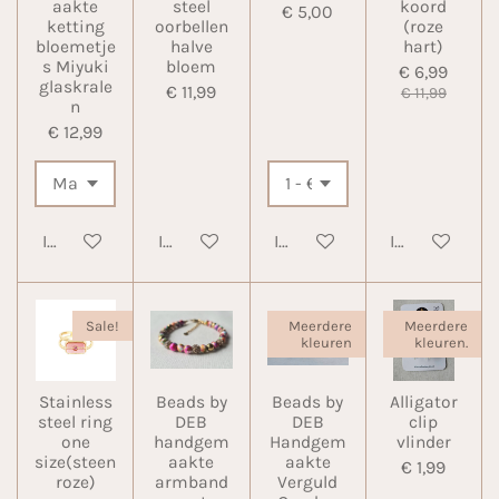
aakte
steel
koord
€ 5,00
ketting
oorbellen
(roze
bloemetje
halve
hart)
s Miyuki
bloem
€ 6,99
glaskrale
€ 11,99
€ 11,99
n
€ 12,99
In winkelwagen
In winkelwagen
In winkelwagen
In winkelwa
Sale!
Meerdere
Meerdere
kleuren
kleuren.
Stainless
Beads by
Beads by
Alligator
steel ring
DEB
DEB
clip
one
handgem
Handgem
vlinder
size(steen
aakte
aakte
€ 1,99
roze)
armband
Verguld