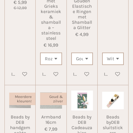
met
Gouden
€ 5,99
Grieks
Elastisch
€ 12,99
keramiek
e Ringen
&
met
shamball
Shamball
a –
a Glitter
stainless
€ 4,99
steel
€ 16,99
In winkelwagen
In winkelwagen
In winkelwagen
In winkelwa
Meerdere
Goud &
kleuren!
zilver
Beads by
Armband
Beads by
Beads
DEB
16cm
DEB
byDEB
handgem
Cadeauza
sluitstick
€ 7,99