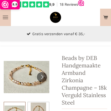
9,9
Ga
direct
naar
de
hoofdinhoud
Gratis verzenden vanaf € 35,-
Beads by DEB
Handgemaakte
Armband
Zirkonia
Champagne – 18k
Verguld Stainless
Steel