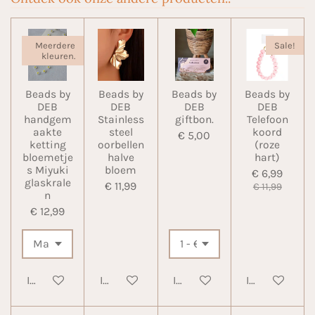
Meerdere
Sale!
kleuren.
Beads by
Beads by
Beads by
Beads by
DEB
DEB
DEB
DEB
handgem
Stainless
giftbon.
Telefoon
aakte
steel
koord
€ 5,00
ketting
oorbellen
(roze
bloemetje
halve
hart)
s Miyuki
bloem
€ 6,99
glaskrale
€ 11,99
€ 11,99
n
€ 12,99
In winkelwagen
In winkelwagen
In winkelwagen
In winkelwa