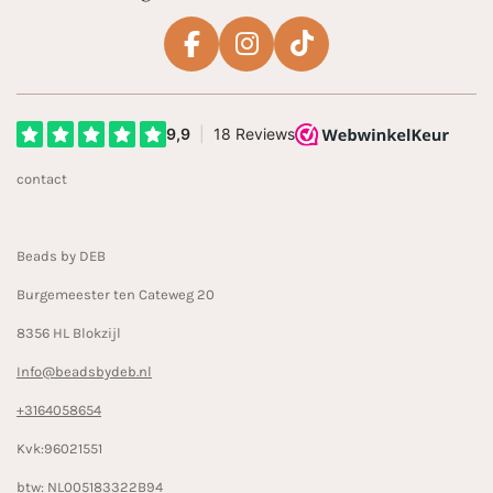
F
I
T
a
n
i
c
s
k
e
t
T
b
a
o
contact
o
g
k
o
r
k
a
Beads by DEB
m
Burgemeester ten Cateweg 20
8356 HL Blokzijl
Info@beadsbydeb.nl
+3164058654
Kvk:96021551
btw: NL005183322B94