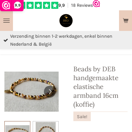
9,9
Ga
direct
naar
de
Verzending binnen 1-2 werkdagen, enkel binnen
hoofdinhoud
Nederland & België
Beads by DEB
handgemaakte
elastische
armband 16cm
(koffie)
Sale!