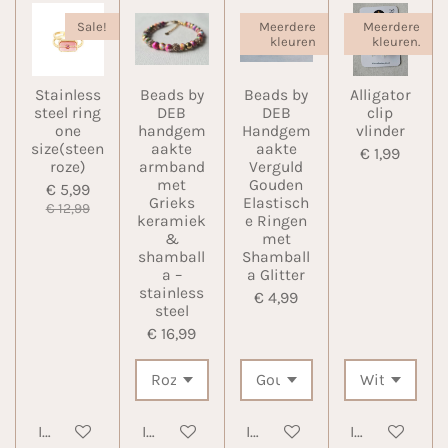
Sale!
Meerdere
Meerdere
kleuren
kleuren.
Stainless
Beads by
Beads by
Alligator
steel ring
DEB
DEB
clip
one
handgem
Handgem
vlinder
size(steen
aakte
aakte
€ 1,99
roze)
armband
Verguld
met
Gouden
€ 5,99
Grieks
Elastisch
€ 12,99
keramiek
e Ringen
&
met
shamball
Shamball
a –
a Glitter
stainless
€ 4,99
steel
€ 16,99
In winkelwagen
In winkelwagen
In winkelwagen
In winkelwa