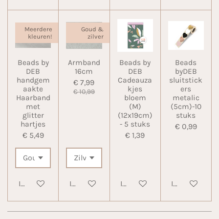
Meerdere
Goud &
kleuren!
zilver
Beads by
Armband
Beads by
Beads
DEB
16cm
DEB
byDEB
handgem
Cadeauza
sluitstick
€ 7,99
aakte
kjes
ers
€ 10,99
Haarband
bloem
metalic
met
(M)
(5cm)-10
glitter
(12x19cm)
stuks
hartjes
- 5 stuks
€ 0,99
€ 5,49
€ 1,39
In winkelwagen
In winkelwagen
In winkelwagen
In winkelwa