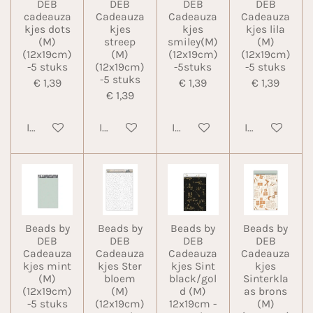
DEB
DEB
DEB
DEB
cadeauza
Cadeauza
Cadeauza
Cadeauza
kjes dots
kjes
kjes
kjes lila
(M)
streep
smiley(M)
(M)
(12x19cm)
(M)
(12x19cm)
(12x19cm)
-5 stuks
(12x19cm)
-5stuks
-5 stuks
-5 stuks
€ 1,39
€ 1,39
€ 1,39
€ 1,39
In winkelwagen
In winkelwagen
In winkelwagen
In winkelwa
Beads by
Beads by
Beads by
Beads by
DEB
DEB
DEB
DEB
Cadeauza
Cadeauza
Cadeauza
Cadeauza
kjes mint
kjes Ster
kjes Sint
kjes
(M)
bloem
black/gol
Sinterkla
(12x19cm)
(M)
d (M)
as brons
-5 stuks
(12x19cm)
12x19cm -
(M)