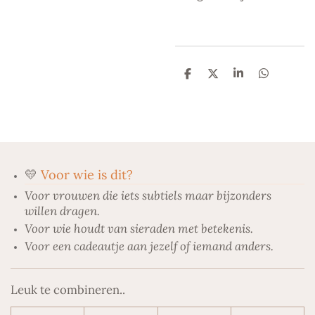
D
D
S
D
e
e
h
e
l
e
a
l
e
l
r
e
n
e
n
💛
Voor wie is dit?
Voor vrouwen die iets subtiels maar bijzonders
willen dragen.
Voor wie houdt van sieraden met betekenis.
Voor een cadeautje aan jezelf of iemand anders.
Leuk te combineren..