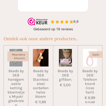
Ontdek ook onze andere producten..
Meerdere
Sale!
kleuren.
Beads by
Beads by
Beads by
Beads by
DEB
DEB
DEB
DEB
handgem
Stainless
giftbon.
Telefoon
aakte
steel
koord
€ 5,00
ketting
oorbellen
(roze
bloemetje
halve
hart)
s Miyuki
bloem
€ 6,99
glaskrale
€ 11,99
€ 11,99
n