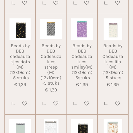
In winkelwagen
In winkelwagen
In winkelwagen
In winkelwa
Beads by
Beads by
Beads by
Beads by
DEB
DEB
DEB
DEB
cadeauza
Cadeauza
Cadeauza
Cadeauza
kjes dots
kjes
kjes
kjes lila
(M)
streep
smiley(M)
(M)
(12x19cm)
(M)
(12x19cm)
(12x19cm)
-5 stuks
(12x19cm)
-5stuks
-5 stuks
-5 stuks
€ 1,39
€ 1,39
€ 1,39
€ 1,39
In winkelwagen
In winkelwagen
In winkelwagen
In winkelwa