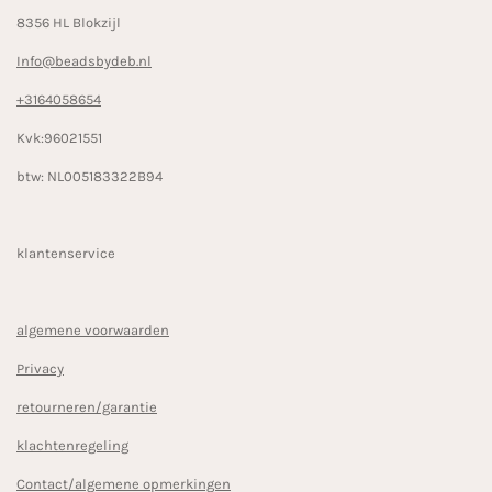
8356 HL Blokzijl
Info@beadsbydeb.nl
+3164058654
Kvk:96021551
btw: NL005183322B94
klantenservice
algemene voorwaarden
Privacy
retourneren/garantie
klachtenregeling
Contact/algemene opmerkingen