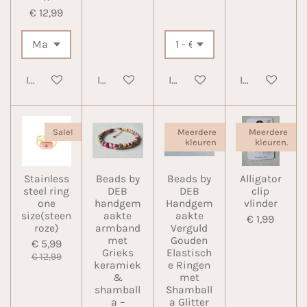
€ 12,99
In winkelwagen
In winkelwagen
In winkelwagen
In winkelwa
Sale!
Meerdere
Meerdere
kleuren
kleuren.
Stainless
Beads by
Beads by
Alligator
steel ring
DEB
DEB
clip
one
handgem
Handgem
vlinder
size(steen
aakte
aakte
€ 1,99
roze)
armband
Verguld
met
Gouden
€ 5,99
Grieks
Elastisch
€ 12,99
keramiek
e Ringen
&
met
shamball
Shamball
a –
a Glitter