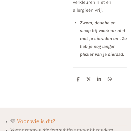
verkleuren niet en
allergieën vrij.
Zwem, douche en
slaap bij voorkeur niet
met je sieraden om. Zo
heb je nog langer
plezier van je sieraad.
D
D
S
D
e
e
h
e
l
e
a
l
e
l
r
e
n
e
n
💛
Voor wie is dit?
Voor vrouwen die iets subtiels maar bijzonders