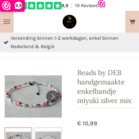
9,9
Ga
direct
naar
de
Verzending binnen 1-2 werkdagen, enkel binnen
hoofdinhoud
Nederland & België
Beads by DEB
handgemaakte
enkelbandje
miyuki zilver mix
€ 10,99