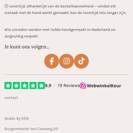
🕓 Levertijd: afhankelijk van de bestelhoeveelheid — omdat elk
sieraad met de hand wordt gemaakt, kan de levertijd iets langer zijn.
Alle sieraden worden met liefde handgemaakt in Nederland en
zorgvuldig verpakt.
Je kunt ons volgen...
F
I
T
a
n
i
c
s
k
e
t
T
b
a
o
contact
o
g
k
o
r
k
a
Beads by DEB
m
Burgemeester ten Cateweg 20