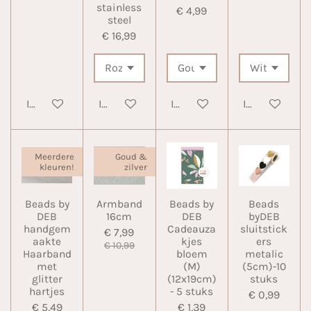
stainless
€ 4,99
steel
€ 16,99
In winkelwagen
In winkelwagen
In winkelwagen
In winkelwa
Meerdere
Goud &
kleuren!
zilver
Beads by
Armband
Beads by
Beads
DEB
16cm
DEB
byDEB
handgem
Cadeauza
sluitstick
€ 7,99
aakte
kjes
ers
€ 10,99
Haarband
bloem
metalic
met
(M)
(5cm)-10
glitter
(12x19cm)
stuks
hartjes
- 5 stuks
€ 0,99
€ 5,49
€ 1,39