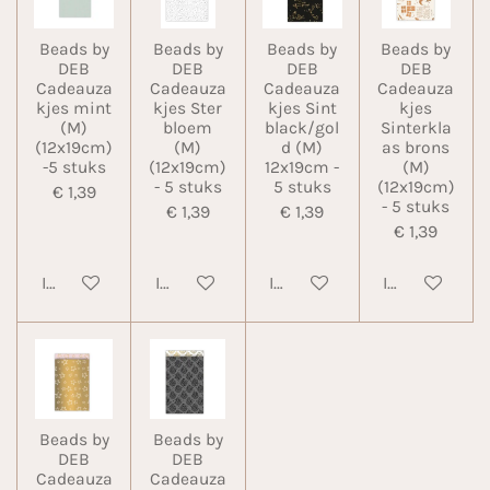
Beads by
Beads by
Beads by
Beads by
DEB
DEB
DEB
DEB
Cadeauza
Cadeauza
Cadeauza
Cadeauza
kjes mint
kjes Ster
kjes Sint
kjes
(M)
bloem
black/gol
Sinterkla
(12x19cm)
(M)
d (M)
as brons
-5 stuks
(12x19cm)
12x19cm -
(M)
- 5 stuks
5 stuks
(12x19cm)
€ 1,39
- 5 stuks
€ 1,39
€ 1,39
€ 1,39
In winkelwagen
In winkelwagen
In winkelwagen
In winkelwa
Beads by
Beads by
DEB
DEB
Cadeauza
Cadeauza