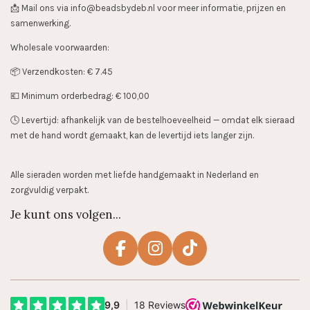
📩 Mail ons via info@beadsbydeb.nl voor meer informatie, prijzen en
samenwerking.
Wholesale voorwaarden:
📦 Verzendkosten: € 7.45
💶 Minimum orderbedrag: € 100,00
🕓 Levertijd: afhankelijk van de bestelhoeveelheid — omdat elk sieraad
met de hand wordt gemaakt, kan de levertijd iets langer zijn.
Alle sieraden worden met liefde handgemaakt in Nederland en
zorgvuldig verpakt.
Je kunt ons volgen...
F
I
T
a
n
i
c
s
k
e
t
T