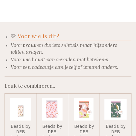
l
e
a
l
e
l
r
e
n
e
n
💛
Voor wie is dit?
Voor vrouwen die iets subtiels maar bijzonders
willen dragen.
Voor wie houdt van sieraden met betekenis.
Voor een cadeautje aan jezelf of iemand anders.
Leuk te combineren..
Beads by
Beads by
Beads by
Beads by
DEB
DEB
DEB
DEB