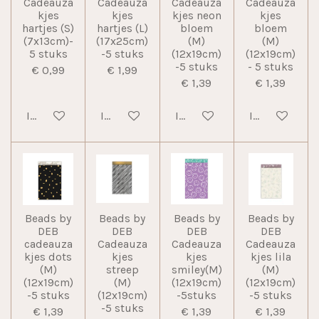
Cadeauza
Cadeauza
Cadeauza
Cadeauza
kjes
kjes
kjes neon
kjes
hartjes (S)
hartjes (L)
bloem
bloem
(7x13cm)-
(17x25cm)
(M)
(M)
5 stuks
-5 stuks
(12x19cm)
(12x19cm)
-5 stuks
- 5 stuks
€ 0,99
€ 1,99
€ 1,39
€ 1,39
In winkelwagen
In winkelwagen
In winkelwagen
In winkelwag
Beads by
Beads by
Beads by
Beads by
DEB
DEB
DEB
DEB
cadeauza
Cadeauza
Cadeauza
Cadeauza
kjes dots
kjes
kjes
kjes lila
(M)
streep
smiley(M)
(M)
(12x19cm)
(M)
(12x19cm)
(12x19cm)
-5 stuks
(12x19cm)
-5stuks
-5 stuks
-5 stuks
€ 1,39
€ 1,39
€ 1,39