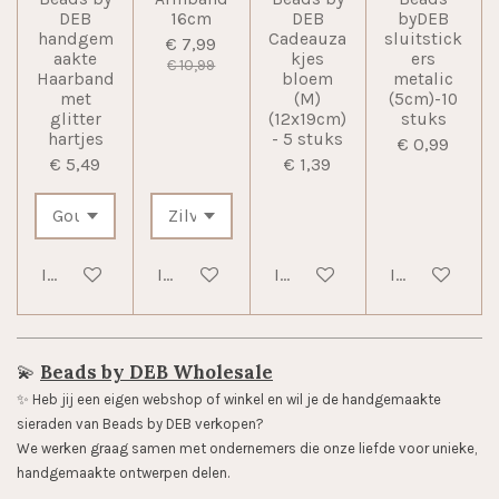
DEB
16cm
DEB
byDEB
handgem
Cadeauza
sluitstick
€ 7,99
aakte
kjes
ers
€ 10,99
Haarband
bloem
metalic
met
(M)
(5cm)-10
glitter
(12x19cm)
stuks
hartjes
- 5 stuks
€ 0,99
€ 5,49
€ 1,39
In winkelwagen
In winkelwagen
In winkelwagen
In winkelwag
💫
Beads by DEB Wholesale
✨️ Heb jij een eigen webshop of winkel en wil je de handgemaakte
sieraden van Beads by DEB verkopen?
We werken graag samen met ondernemers die onze liefde voor unieke,
handgemaakte ontwerpen delen.