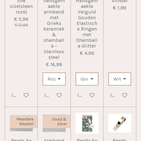
one
handgem
Handgem
vlinder
size(steen
aakte
aakte
€ 1,99
roze)
armband
Verguld
met
Gouden
€ 5,99
Grieks
Elastisch
€ 12,99
keramiek
e Ringen
&
met
shamball
Shamball
a –
a Glitter
stainless
€ 4,99
steel
€ 16,99
In winkelwagen
In winkelwagen
In winkelwagen
In winkelwag
Meerdere
Goud &
kleuren!
zilver
Beads by
Armband
Beads by
Beads