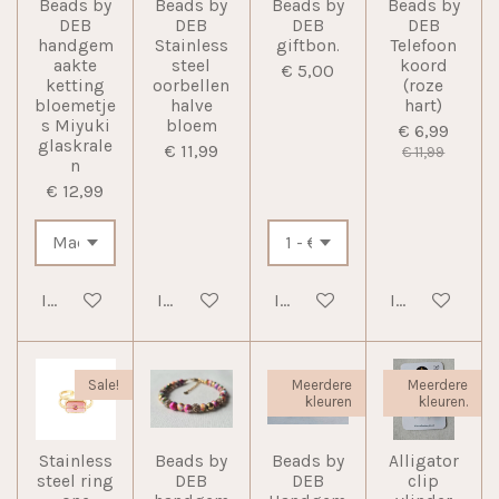
Beads by
Beads by
Beads by
Beads by
DEB
DEB
DEB
DEB
handgem
Stainless
giftbon.
Telefoon
aakte
steel
koord
€ 5,00
ketting
oorbellen
(roze
bloemetje
halve
hart)
s Miyuki
bloem
€ 6,99
glaskrale
€ 11,99
€ 11,99
n
€ 12,99
In winkelwagen
In winkelwagen
In winkelwagen
In winkelwag
Sale!
Meerdere
Meerdere
kleuren
kleuren.
Stainless
Beads by
Beads by
Alligator
steel ring
DEB
DEB
clip