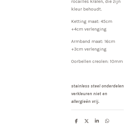
rocailles kralen, die zijn
kleur behoudt.
Ketting maat: 45cm
+4cm verlenging
Armband maat: 16cm
+3cm verlenging
Oorbellen creolen: 10mm
stainless steel onderdelen
verkleuren niet en
allergieën vrij.
D
D
S
D
e
e
h
e