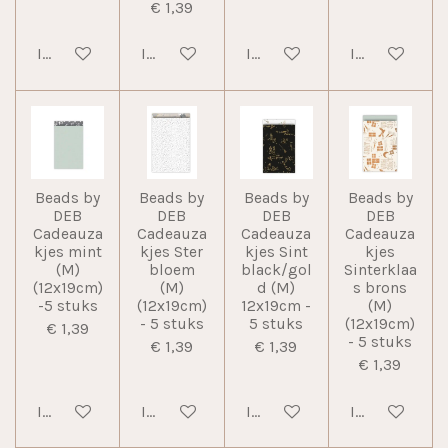
€ 1,39
In winkelwagen
In winkelwagen
In winkelwagen
In winkelwag
Beads by
Beads by
Beads by
Beads by
DEB
DEB
DEB
DEB
Cadeauza
Cadeauza
Cadeauza
Cadeauza
kjes mint
kjes Ster
kjes Sint
kjes
(M)
bloem
black/gol
Sinterklaa
(12x19cm)
(M)
d (M)
s brons
-5 stuks
(12x19cm)
12x19cm -
(M)
- 5 stuks
5 stuks
(12x19cm)
€ 1,39
- 5 stuks
€ 1,39
€ 1,39
€ 1,39
In winkelwagen
In winkelwagen
In winkelwagen
In winkelwag