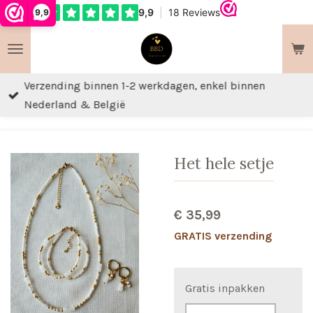
9,9
Ga
direct
naar
de
Verzending binnen 1-2 werkdagen, enkel binnen
hoofdinhoud
Nederland & België
Het hele setje
€ 35,99
GRATIS verzending
Gratis inpakken