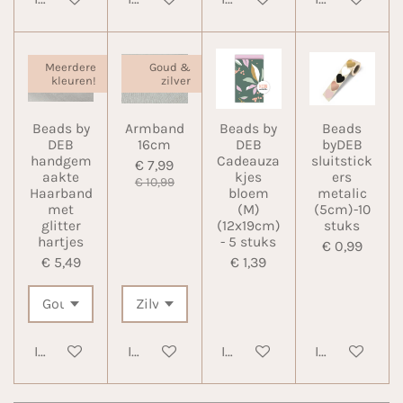
Meerdere
Goud &
kleuren!
zilver
Beads by
Armband
Beads by
Beads
DEB
16cm
DEB
byDEB
handgem
Cadeauza
sluitstick
€ 7,99
aakte
kjes
ers
€ 10,99
Haarband
bloem
metalic
met
(M)
(5cm)-10
glitter
(12x19cm)
stuks
hartjes
- 5 stuks
€ 0,99
€ 5,49
€ 1,39
In winkelwagen
In winkelwagen
In winkelwagen
In winkelwa