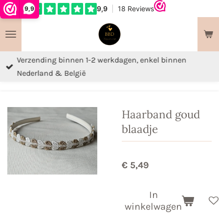
9,9
Ga
direct
naar
de
Verzending binnen 1-2 werkdagen, enkel binnen
hoofdinhoud
Nederland & België
Haarband goud
blaadje
€ 5,49
In
winkelwagen