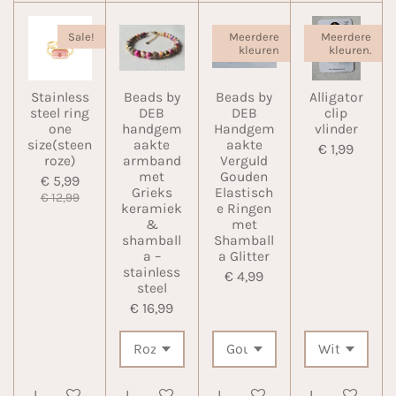
Sale!
Meerdere
Meerdere
kleuren
kleuren.
Stainless
Beads by
Beads by
Alligator
steel ring
DEB
DEB
clip
one
handgem
Handgem
vlinder
size(steen
aakte
aakte
€ 1,99
roze)
armband
Verguld
met
Gouden
€ 5,99
Grieks
Elastisch
€ 12,99
keramiek
e Ringen
&
met
shamball
Shamball
a –
a Glitter
stainless
€ 4,99
steel
€ 16,99
In winkelwagen
In winkelwagen
In winkelwagen
In winkelwa