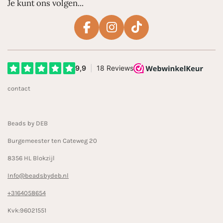
Je kunt ons volgen...
F
I
T
a
n
i
c
s
k
e
t
T
b
a
o
contact
o
g
k
o
r
k
a
Beads by DEB
m
Burgemeester ten Cateweg 20
8356 HL Blokzijl
Info@beadsbydeb.nl
+3164058654
Kvk:96021551