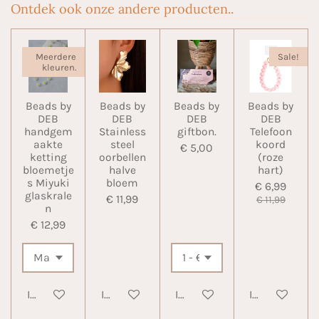
Ontdek ook onze andere producten..
Meerdere
Sale!
kleuren.
Beads by
Beads by
Beads by
Beads by
DEB
DEB
DEB
DEB
handgem
Stainless
giftbon.
Telefoon
aakte
steel
koord
€ 5,00
ketting
oorbellen
(roze
bloemetje
halve
hart)
s Miyuki
bloem
€ 6,99
glaskrale
€ 11,99
€ 11,99
n
€ 12,99
In winkelwagen
In winkelwagen
In winkelwagen
In winkelwa