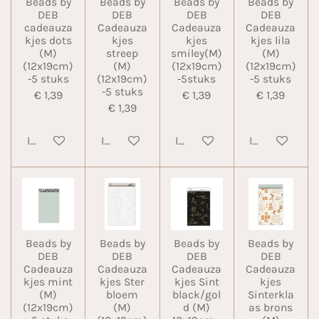
Beads by
Beads by
Beads by
Beads by
DEB
DEB
DEB
DEB
cadeauza
Cadeauza
Cadeauza
Cadeauza
kjes dots
kjes
kjes
kjes lila
(M)
streep
smiley(M)
(M)
(12x19cm)
(M)
(12x19cm)
(12x19cm)
-5 stuks
(12x19cm)
-5stuks
-5 stuks
-5 stuks
€ 1,39
€ 1,39
€ 1,39
€ 1,39
In winkelwagen
In winkelwagen
In winkelwagen
In winkelwa
Beads by
Beads by
Beads by
Beads by
DEB
DEB
DEB
DEB
Cadeauza
Cadeauza
Cadeauza
Cadeauza
kjes mint
kjes Ster
kjes Sint
kjes
(M)
bloem
black/gol
Sinterkla
(12x19cm)
(M)
d (M)
as brons