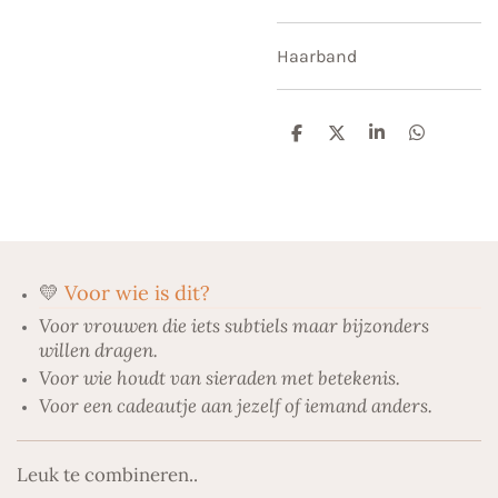
Haarband
D
D
S
D
e
e
h
e
l
e
a
l
e
l
r
e
n
e
n
💛
Voor wie is dit?
Voor vrouwen die iets subtiels maar bijzonders
willen dragen.
Voor wie houdt van sieraden met betekenis.
Voor een cadeautje aan jezelf of iemand anders.
Leuk te combineren..