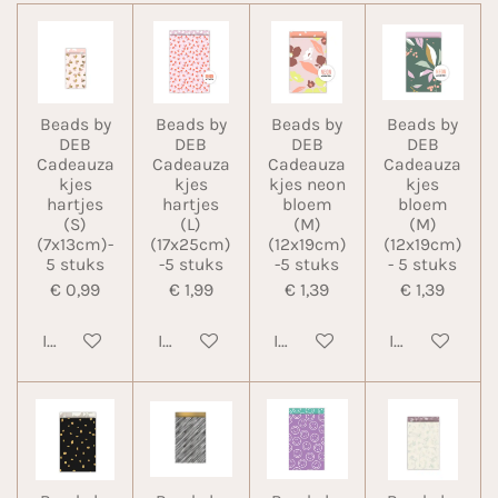
Beads by
Beads by
Beads by
Beads by
DEB
DEB
DEB
DEB
Cadeauza
Cadeauza
Cadeauza
Cadeauza
kjes
kjes
kjes neon
kjes
hartjes
hartjes
bloem
bloem
(S)
(L)
(M)
(M)
(7x13cm)-
(17x25cm)
(12x19cm)
(12x19cm)
5 stuks
-5 stuks
-5 stuks
- 5 stuks
€ 0,99
€ 1,99
€ 1,39
€ 1,39
In winkelwagen
In winkelwagen
In winkelwagen
In winkelwa