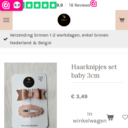
9,9
Ga
direct
naar
de
Verzending binnen 1-2 werkdagen, enkel binnen
hoofdinhoud
Nederland & België
Haarknipjes set
baby 3cm
€ 3,49
In
winkelwagen