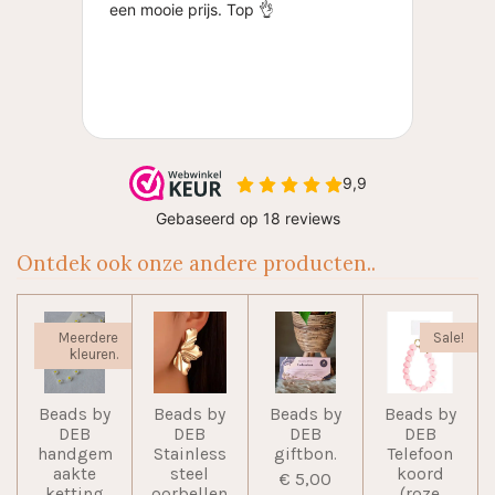
Ontdek ook onze andere producten..
Meerdere
Sale!
kleuren.
Beads by
Beads by
Beads by
Beads by
DEB
DEB
DEB
DEB
handgem
Stainless
giftbon.
Telefoon
aakte
steel
koord
€ 5,00
ketting
oorbellen
(roze