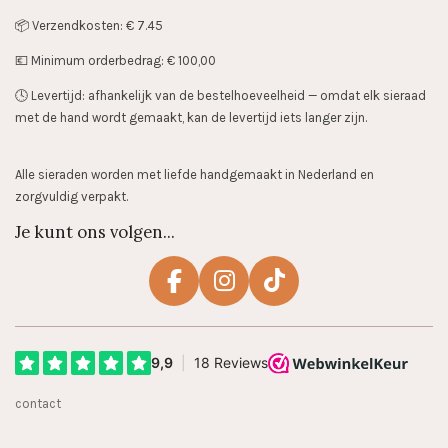
📦 Verzendkosten: € 7.45
💶 Minimum orderbedrag: € 100,00
🕓 Levertijd: afhankelijk van de bestelhoeveelheid — omdat elk sieraad
met de hand wordt gemaakt, kan de levertijd iets langer zijn.
Alle sieraden worden met liefde handgemaakt in Nederland en
zorgvuldig verpakt.
Je kunt ons volgen...
F
I
T
a
n
i
c
s
k
e
t
T
b
a
o
contact
o
g
k
o
r