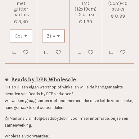
met
(M)
(5cm)-10
glitter
(12x19cm)
stuks
hartjes
- 5 stuks
€ 0,99
€ 5,49
€ 1,39
In winkelwagen
In winkelwagen
In winkelwagen
In winkelwag
💫
Beads by DEB Wholesale
✨️ Heb jij een eigen webshop of winkel en wil je de handgemaakte
sieraden van Beads by DEB verkopen?
We werken graag samen met ondernemers die onze liefde voor unieke,
handgemaakte ontwerpen delen.
📩 Mail ons via info@beadsbydeb.nl voor meer informatie, prijzen en
samenwerking.
Wholesale voorwaarden: