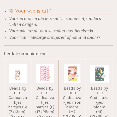
💛
Voor wie is dit?
Voor vrouwen die iets subtiels maar bijzonders
willen dragen.
Voor wie houdt van sieraden met betekenis.
Voor een cadeautje aan jezelf of iemand anders.
Leuk te combineren..
Beads by
Beads by
Beads by
Beads by
DEB
DEB
DEB
DEB
Cadeauza
Cadeauza
Cadeauza
Cadeauza
kjes
kjes
kjes neon
kjes
hartjes (S)
hartjes (L)
bloem
bloem
(7x13cm)-
(17x25cm)
(M)
(M)
5 stuks
-5 stuks
(12x19cm)
(12x19cm)