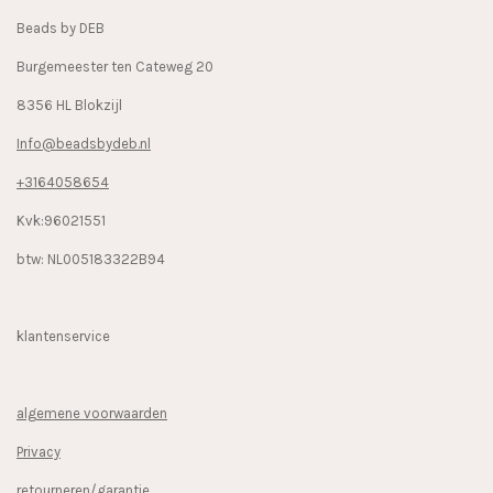
k
a
Beads by DEB
m
Burgemeester ten Cateweg 20
8356 HL Blokzijl
Info@beadsbydeb.nl
+3164058654
Kvk:96021551
btw: NL005183322B94
klantenservice
algemene voorwaarden
Privacy
retourneren/garantie