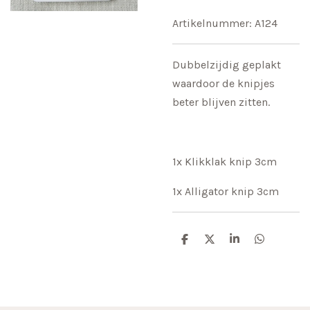
Artikelnummer:
A124
Dubbelzijdig geplakt
waardoor de knipjes
beter blijven zitten.
1x Klikklak knip 3cm
1x Alligator knip 3cm
D
D
S
D
e
e
h
e
l
e
a
l
e
l
r
e
n
e
n