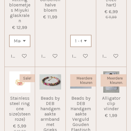
bloemetje
halve
hart)
s Miyuki
bloem
€ 6,99
glaskrale
€ 11,99
€ 11,99
n
€ 12,99
In winkelwagen
In winkelwagen
In winkelwagen
In winkelwag
Sale!
Meerdere
Meerdere
kleuren
kleuren.
Stainless
Beads by
Beads by
Alligator
steel ring
DEB
DEB
clip
one
handgem
Handgem
vlinder
size(steen
aakte
aakte
€ 1,99
roze)
armband
Verguld
met
Gouden
€ 5,99
Grieks
Elastisch