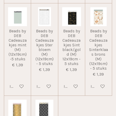
Beads by
Beads by
Beads by
Beads by
DEB
DEB
DEB
DEB
Cadeauza
Cadeauza
Cadeauza
Cadeauza
kjes mint
kjes Ster
kjes Sint
kjes
(M)
bloem
black/gol
Sinterklaa
(12x19cm)
(M)
d (M)
s brons
-5 stuks
(12x19cm)
12x19cm -
(M)
- 5 stuks
5 stuks
(12x19cm)
€ 1,39
- 5 stuks
€ 1,39
€ 1,39
€ 1,39
In winkelwagen
In winkelwagen
In winkelwagen
In winkelwag