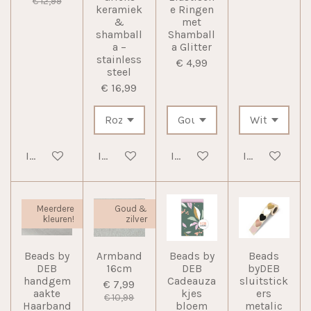
€ 12,99
keramiek
e Ringen
&
met
shamball
Shamball
a –
a Glitter
stainless
€ 4,99
steel
€ 16,99
In winkelwagen
In winkelwagen
In winkelwagen
In winkelwag
Meerdere
Goud &
kleuren!
zilver
Beads by
Armband
Beads by
Beads
DEB
16cm
DEB
byDEB
handgem
Cadeauza
sluitstick
€ 7,99
aakte
kjes
ers
€ 10,99
Haarband
bloem
metalic