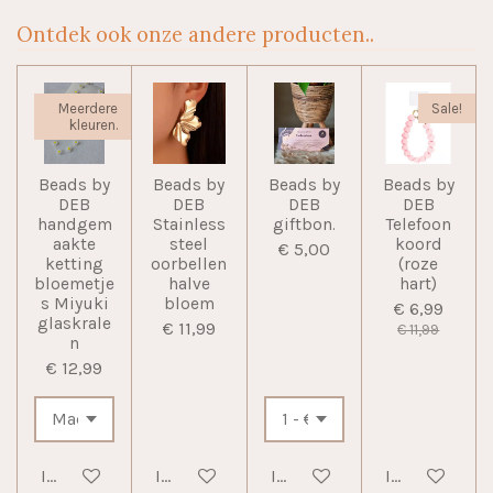
Ontdek ook onze andere producten..
Meerdere
Sale!
kleuren.
Beads by
Beads by
Beads by
Beads by
DEB
DEB
DEB
DEB
handgem
Stainless
giftbon.
Telefoon
aakte
steel
koord
€ 5,00
ketting
oorbellen
(roze
bloemetje
halve
hart)
s Miyuki
bloem
€ 6,99
glaskrale
€ 11,99
€ 11,99
n
€ 12,99
In winkelwagen
In winkelwagen
In winkelwagen
In winkelwag