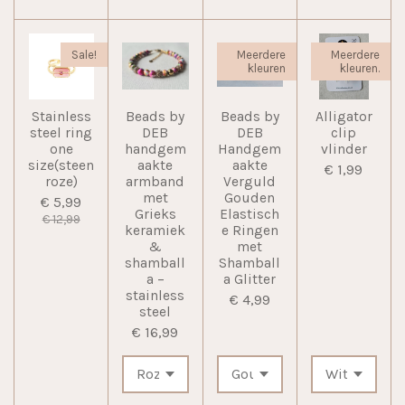
Sale!
Meerdere
Meerdere
kleuren
kleuren.
Stainless
Beads by
Beads by
Alligator
steel ring
DEB
DEB
clip
one
handgem
Handgem
vlinder
size(steen
aakte
aakte
€ 1,99
roze)
armband
Verguld
met
Gouden
€ 5,99
Grieks
Elastisch
€ 12,99
keramiek
e Ringen
&
met
shamball
Shamball
a –
a Glitter
stainless
€ 4,99
steel
€ 16,99