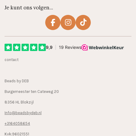
Je kunt ons volgen...
F
I
T
a
n
i
c
s
k
e
t
T
b
a
o
contact
o
g
k
o
r
k
a
Beads by DEB
m
Burgemeester ten Cateweg 20
8356 HL Blokzijl
Info@beadsbydeb.nl
+3164058654
Kvk:96021551