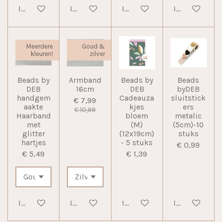
In winkelwagen
In winkelwagen
In winkelwagen
In winkelwag
Meerdere
Goud &
kleuren!
zilver
Beads by
Armband
Beads by
Beads
DEB
16cm
DEB
byDEB
handgem
Cadeauza
sluitstick
€ 7,99
aakte
kjes
ers
€ 10,99
Haarband
bloem
metalic
met
(M)
(5cm)-10
glitter
(12x19cm)
stuks
hartjes
- 5 stuks
€ 0,99
€ 5,49
€ 1,39
In winkelwagen
In winkelwagen
In winkelwagen
In winkelwag