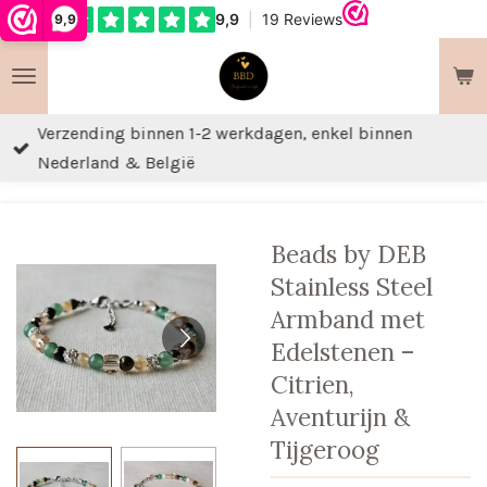
9,9
Ga
direct
naar
de
Verzending binnen 1-2 werkdagen, enkel binnen
hoofdinhoud
Nederland & België
Beads by DEB
Stainless Steel
Armband met
Edelstenen –
Citrien,
Aventurijn &
Tijgeroog