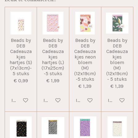
Beads by
Beads by
Beads by
Beads by
DEB
DEB
DEB
DEB
Cadeauza
Cadeauza
Cadeauza
Cadeauza
kjes
kjes
kjes neon
kjes
hartjes (S)
hartjes (L)
bloem
bloem
(7x13cm)-
(17x25cm)
(M)
(M)
5 stuks
-5 stuks
(12x19cm)
(12x19cm)
-5 stuks
- 5 stuks
€ 0,99
€ 1,99
€ 1,39
€ 1,39
In winkelwagen
In winkelwagen
In winkelwagen
In winkelwag