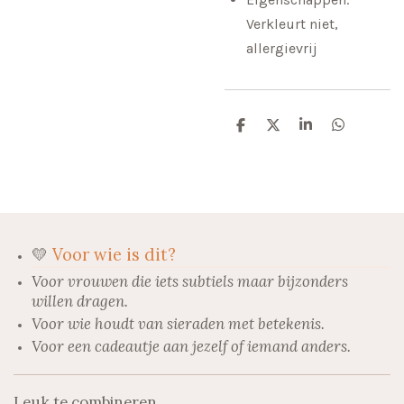
Verkleurt niet,
allergievrij
D
D
S
D
e
e
h
e
l
e
a
l
e
l
r
e
n
e
n
💛
Voor wie is dit?
Voor vrouwen die iets subtiels maar bijzonders
willen dragen.
Voor wie houdt van sieraden met betekenis.
Voor een cadeautje aan jezelf of iemand anders.
Leuk te combineren..