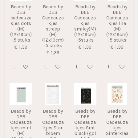
Beads by
Beads by
Beads by
Beads by
DEB
DEB
DEB
DEB
cadeauza
Cadeauza
Cadeauza
Cadeauza
kjes dots
kjes
kjes
kjes lila
(M)
streep
smiley(M)
(M)
(12x19cm)
(M)
(12x19cm)
(12x19cm)
-5 stuks
(12x19cm)
-5stuks
-5 stuks
-5 stuks
€ 1,39
€ 1,39
€ 1,39
€ 1,39
In winkelwagen
In winkelwagen
In winkelwagen
In winkelwag
Beads by
Beads by
Beads by
Beads by
DEB
DEB
DEB
DEB
Cadeauza
Cadeauza
Cadeauza
Cadeauza
kjes mint
kjes Ster
kjes Sint
kjes
(M)
bloem
black/gol
Sinterklaa