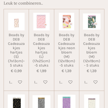
Leuk te combineren..
Beads by
Beads by
Beads by
Beads by
DEB
DEB
DEB
DEB
Cadeauza
Cadeauza
Cadeauza
Cadeauza
kjes
kjes
kjes neon
kjes
hartjes
hartjes
bloem
bloem
(S)
(L)
(M)
(M)
(7x13cm)-
(17x25cm)
(12x19cm)
(12x19cm)
5 stuks
-5 stuks
-5 stuks
- 5 stuks
€ 0,99
€ 1,99
€ 1,39
€ 1,39
In winkelwagen
In winkelwagen
In winkelwagen
In winkelwa