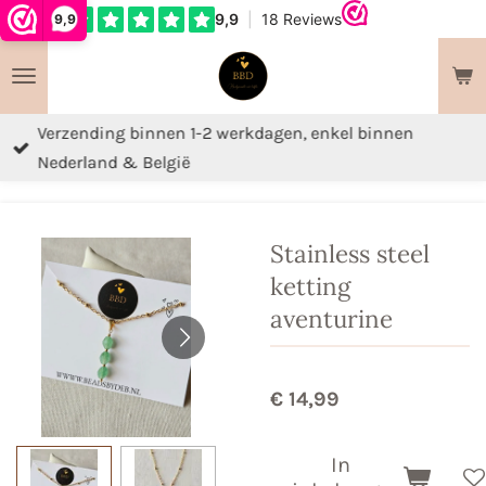
9,9
Ga
direct
naar
de
Verzending binnen 1-2 werkdagen, enkel binnen
hoofdinhoud
Nederland & België
Stainless steel
ketting
aventurine
€ 14,99
In