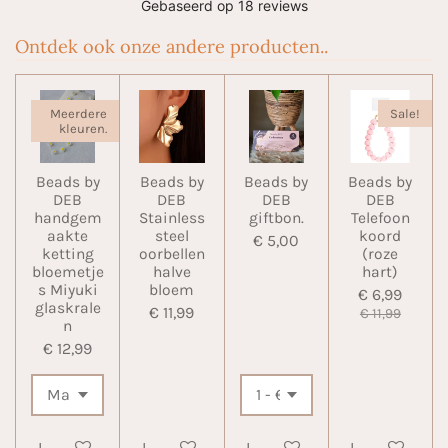
Ontdek ook onze andere producten..
Meerdere
Sale!
kleuren.
Beads by
Beads by
Beads by
Beads by
DEB
DEB
DEB
DEB
handgem
Stainless
giftbon.
Telefoon
aakte
steel
koord
€ 5,00
ketting
oorbellen
(roze
bloemetje
halve
hart)
s Miyuki
bloem
€ 6,99
glaskrale
€ 11,99
€ 11,99
n
€ 12,99
In winkelwagen
In winkelwagen
In winkelwagen
In winkelwa