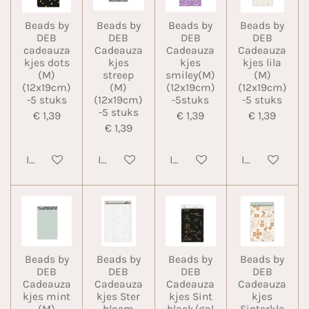
Beads by
Beads by
Beads by
Beads by
DEB
DEB
DEB
DEB
cadeauza
Cadeauza
Cadeauza
Cadeauza
kjes dots
kjes
kjes
kjes lila
(M)
streep
smiley(M)
(M)
(12x19cm)
(M)
(12x19cm)
(12x19cm)
-5 stuks
(12x19cm)
-5stuks
-5 stuks
-5 stuks
€ 1,39
€ 1,39
€ 1,39
€ 1,39
In winkelwagen
In winkelwagen
In winkelwagen
In winkelwa
Beads by
Beads by
Beads by
Beads by
DEB
DEB
DEB
DEB
Cadeauza
Cadeauza
Cadeauza
Cadeauza
kjes mint
kjes Ster
kjes Sint
kjes
(M)
bloem
black/gol
Sinterkla