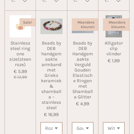
Sale!
Meerdere
Meerdere
kleuren
kleuren.
Stainless
Beads by
Beads by
Alligator
steel ring
DEB
DEB
clip
one
handgem
Handgem
vlinder
size(steen
aakte
aakte
€ 1,99
roze)
armband
Verguld
met
Gouden
€ 5,99
Grieks
Elastisch
€ 12,99
keramiek
e Ringen
&
met
shamball
Shamball
a –
a Glitter
stainless
€ 4,99
steel
€ 16,99