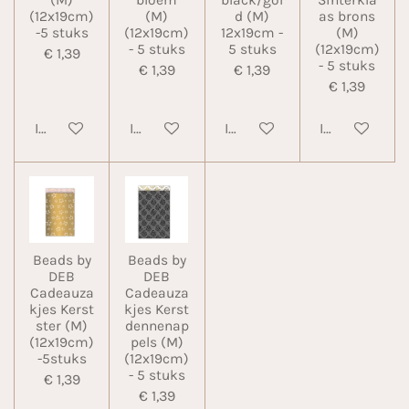
(12x19cm)
(M)
d (M)
as brons
-5 stuks
(12x19cm)
12x19cm -
(M)
- 5 stuks
5 stuks
(12x19cm)
€ 1,39
- 5 stuks
€ 1,39
€ 1,39
€ 1,39
In winkelwagen
In winkelwagen
In winkelwagen
In winkelwa
Beads by
Beads by
DEB
DEB
Cadeauza
Cadeauza
kjes Kerst
kjes Kerst
ster (M)
dennenap
(12x19cm)
pels (M)
-5stuks
(12x19cm)
- 5 stuks
€ 1,39
€ 1,39