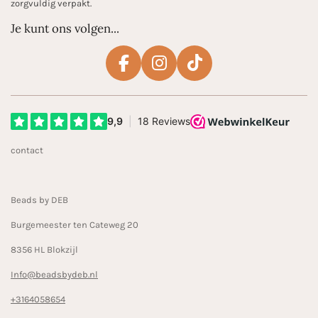
zorgvuldig verpakt.
Je kunt ons volgen...
F
I
T
a
n
i
c
s
k
e
t
T
b
a
o
contact
o
g
k
o
r
k
a
Beads by DEB
m
Burgemeester ten Cateweg 20
8356 HL Blokzijl
Info@beadsbydeb.nl
+3164058654