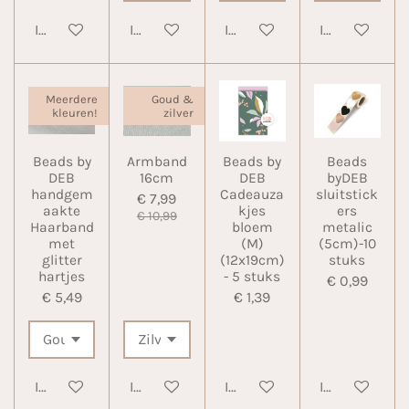
In winkelwagen
In winkelwagen
In winkelwagen
In winkelwa
Meerdere
Goud &
kleuren!
zilver
Beads by
Armband
Beads by
Beads
DEB
16cm
DEB
byDEB
handgem
Cadeauza
sluitstick
€ 7,99
aakte
kjes
ers
€ 10,99
Haarband
bloem
metalic
met
(M)
(5cm)-10
glitter
(12x19cm)
stuks
hartjes
- 5 stuks
€ 0,99
€ 5,49
€ 1,39
In winkelwagen
In winkelwagen
In winkelwagen
In winkelwa