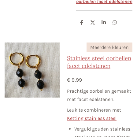
oorbellen facet edelstenen
D
D
S
D
e
e
h
e
l
e
a
l
e
l
r
e
n
e
n
Meerdere kleuren
Stainless steel oorbellen
facet edelstenen
€ 9,99
Prachtige oorbellen gemaakt
met facet edelstenen.
Leuk te combineren met
Ketting stainless steel
Verguld gouden stainless