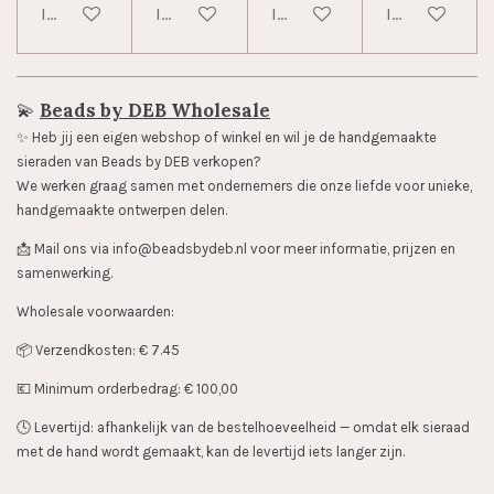
In winkelwagen
In winkelwagen
In winkelwagen
In winkelwag
💫
Beads by DEB Wholesale
✨️ Heb jij een eigen webshop of winkel en wil je de handgemaakte
sieraden van Beads by DEB verkopen?
We werken graag samen met ondernemers die onze liefde voor unieke,
handgemaakte ontwerpen delen.
📩 Mail ons via info@beadsbydeb.nl voor meer informatie, prijzen en
samenwerking.
Wholesale voorwaarden:
📦 Verzendkosten: € 7.45
💶 Minimum orderbedrag: € 100,00
🕓 Levertijd: afhankelijk van de bestelhoeveelheid — omdat elk sieraad
met de hand wordt gemaakt, kan de levertijd iets langer zijn.