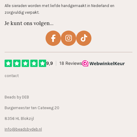
Alle sieraden worden met liefde handgemaakt in Nederland en
zorgvuldig verpakt.
Je kunt ons volgen...
F
I
T
a
n
i
c
s
k
e
t
T
b
a
o
contact
o
g
k
o
r
k
a
Beads by DEB
m
Burgemeester ten Cateweg 20
8356 HL Blokzijl
Info@beadsbydeb.nl