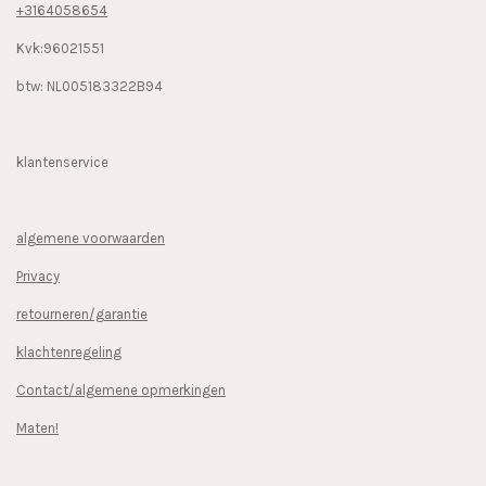
+3164058654
Kvk:96021551
btw: NL005183322B94
klantenservice
algemene voorwaarden
Privacy
retourneren/garantie
klachtenregeling
Contact/algemene opmerkingen
Maten!