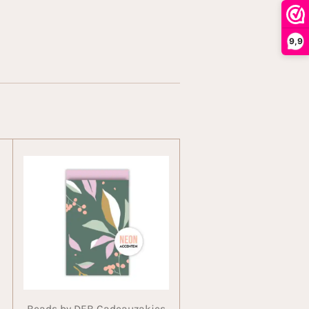
9,9
Beads by DEB Cadeauzakjes