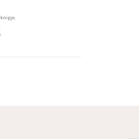
knipje.
p
p