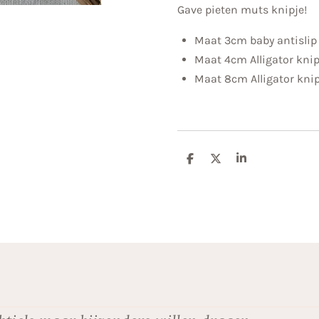
Gave pieten muts knipje!
Maat 3cm baby antislip 
Maat 4cm Alligator kni
Maat 8cm Alligator kni
D
D
S
e
e
h
l
e
a
e
l
r
n
e