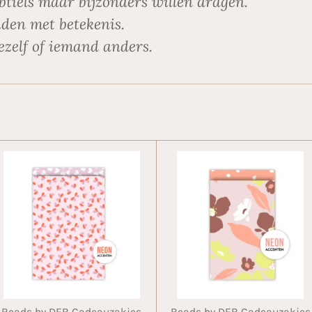
btiels maar bijzonders willen dragen.
den met betekenis.
ezelf of iemand anders.
Beads by DEB Cadeauzakjes
Beads by DEB Cadeauzakjes