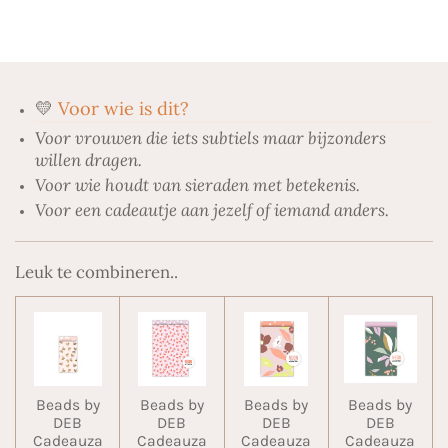
l
e
a
l
e
l
r
e
n
e
n
💛
Voor wie is dit?
Voor vrouwen die iets subtiels maar bijzonders
willen dragen.
Voor wie houdt van sieraden met betekenis.
Voor een cadeautje aan jezelf of iemand anders.
Leuk te combineren..
Beads by
Beads by
Beads by
Beads by
DEB
DEB
DEB
DEB
Cadeauza
Cadeauza
Cadeauza
Cadeauza