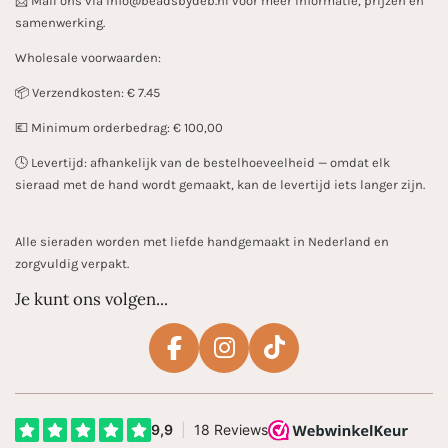
📩 Mail ons via info@beadsbydeb.nl voor meer informatie, prijzen en
samenwerking.
Wholesale voorwaarden:
📦 Verzendkosten: € 7.45
💶 Minimum orderbedrag: € 100,00
🕓 Levertijd: afhankelijk van de bestelhoeveelheid — omdat elk
sieraad met de hand wordt gemaakt, kan de levertijd iets langer zijn.
Alle sieraden worden met liefde handgemaakt in Nederland en
zorgvuldig verpakt.
Je kunt ons volgen...
F
I
T
a
n
i
c
s
k
e
t
T