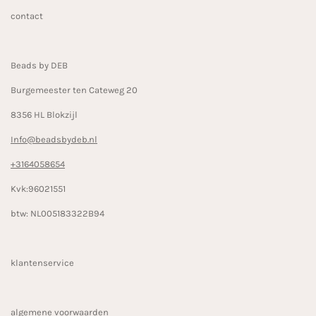
b
a
o
contact
o
g
k
o
r
k
a
Beads by DEB
m
Burgemeester ten Cateweg 20
8356 HL Blokzijl
Info@beadsbydeb.nl
+3164058654
Kvk:96021551
btw: NL005183322B94
klantenservice
algemene voorwaarden