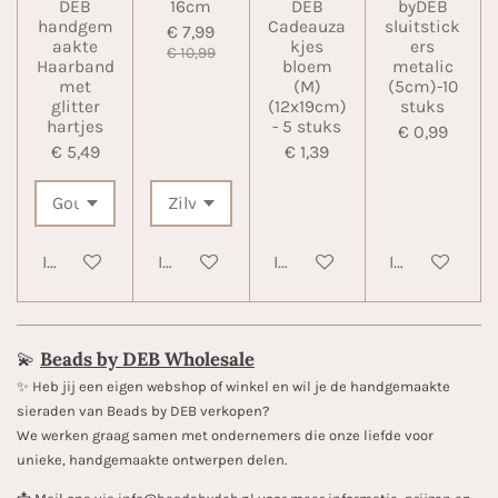
DEB
16cm
DEB
byDEB
handgem
Cadeauza
sluitstick
€ 7,99
aakte
kjes
ers
€ 10,99
Haarband
bloem
metalic
met
(M)
(5cm)-10
glitter
(12x19cm)
stuks
hartjes
- 5 stuks
€ 0,99
€ 5,49
€ 1,39
In winkelwagen
In winkelwagen
In winkelwagen
In winkelwa
💫
Beads by DEB Wholesale
✨️ Heb jij een eigen webshop of winkel en wil je de handgemaakte
sieraden van Beads by DEB verkopen?
We werken graag samen met ondernemers die onze liefde voor
unieke, handgemaakte ontwerpen delen.