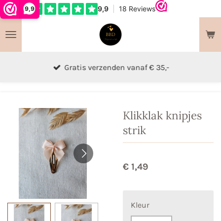
9,9
Ga
direct
naar
de
hoofdinhoud
Gratis verzenden vanaf € 35,-
Klikklak knipjes
strik
€ 1,49
Kleur