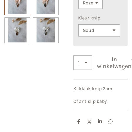
Kleur knip
In
winkelwagen
Klikklak knip 3cm
Of antislip baby.
D
D
S
D
e
e
h
e