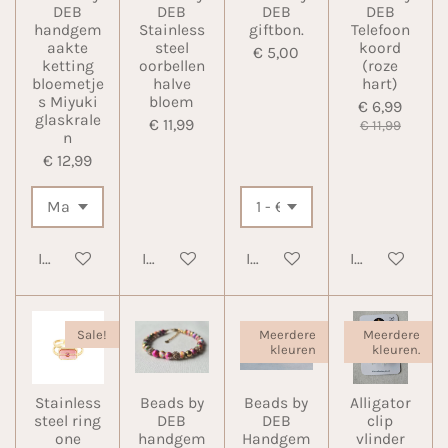
DEB
DEB
DEB
DEB
handgem
Stainless
giftbon.
Telefoon
aakte
steel
koord
€ 5,00
ketting
oorbellen
(roze
bloemetje
halve
hart)
s Miyuki
bloem
€ 6,99
glaskrale
€ 11,99
€ 11,99
n
€ 12,99
In winkelwagen
In winkelwagen
In winkelwagen
In winkelwa
Sale!
Meerdere
Meerdere
kleuren
kleuren.
Stainless
Beads by
Beads by
Alligator
steel ring
DEB
DEB
clip
one
handgem
Handgem
vlinder