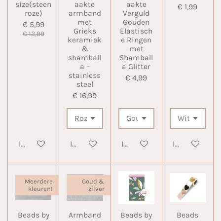
size(steen
aakte
aakte
€ 1,99
roze)
armband
Verguld
met
Gouden
€ 5,99
Grieks
Elastisch
€ 12,99
keramiek
e Ringen
&
met
shamball
Shamball
a –
a Glitter
stainless
€ 4,99
steel
€ 16,99
In winkelwagen
In winkelwagen
In winkelwagen
In winkelwa
Meerdere
Goud &
kleuren!
zilver
Beads by
Armband
Beads by
Beads