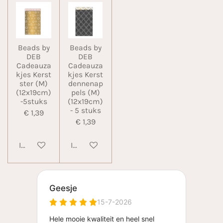
Beads by
Beads by
DEB
DEB
Cadeauza
Cadeauza
kjes Kerst
kjes Kerst
ster (M)
dennenap
(12x19cm)
pels (M)
-5stuks
(12x19cm)
- 5 stuks
€ 1,39
€ 1,39
In winkelwagen
In winkelwagen