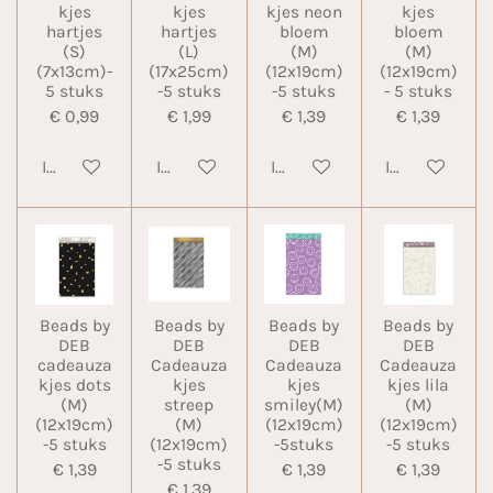
kjes
kjes
kjes neon
kjes
hartjes
hartjes
bloem
bloem
(S)
(L)
(M)
(M)
(7x13cm)-
(17x25cm)
(12x19cm)
(12x19cm)
5 stuks
-5 stuks
-5 stuks
- 5 stuks
€ 0,99
€ 1,99
€ 1,39
€ 1,39
In winkelwagen
In winkelwagen
In winkelwagen
In winkelwa
Beads by
Beads by
Beads by
Beads by
DEB
DEB
DEB
DEB
cadeauza
Cadeauza
Cadeauza
Cadeauza
kjes dots
kjes
kjes
kjes lila
(M)
streep
smiley(M)
(M)
(12x19cm)
(M)
(12x19cm)
(12x19cm)
-5 stuks
(12x19cm)
-5stuks
-5 stuks
-5 stuks
€ 1,39
€ 1,39
€ 1,39
€ 1,39