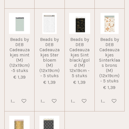
Beads by
Beads by
Beads by
Beads by
DEB
DEB
DEB
DEB
Cadeauza
Cadeauza
Cadeauza
Cadeauza
kjes mint
kjes Ster
kjes Sint
kjes
(M)
bloem
black/gol
Sinterklaa
(12x19cm)
(M)
d (M)
s brons
-5 stuks
(12x19cm)
12x19cm -
(M)
- 5 stuks
5 stuks
(12x19cm)
€ 1,39
- 5 stuks
€ 1,39
€ 1,39
€ 1,39
In winkelwagen
In winkelwagen
In winkelwagen
In winkelwag