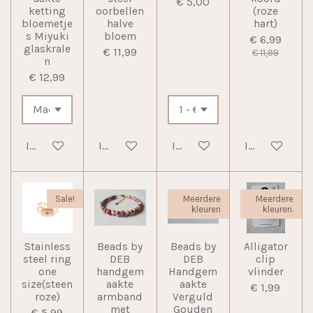
€ 5,00
ketting
oorbellen
(roze
bloemetje
halve
hart)
s Miyuki
bloem
€ 6,99
glaskrale
€ 11,99
€ 11,99
n
€ 12,99
In winkelwagen
In winkelwagen
In winkelwagen
In winkelwag
Sale!
Meerdere
Meerdere
kleuren
kleuren.
Stainless
Beads by
Beads by
Alligator
steel ring
DEB
DEB
clip
one
handgem
Handgem
vlinder
size(steen
aakte
aakte
€ 1,99
roze)
armband
Verguld
met
Gouden
€ 5,99