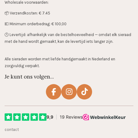
Wholesale voorwaarden:
📦 Verzendkosten: € 7.45
💶 Minimum orderbedrag: € 100,00
🕓 Levertijd: afhankelijk van de bestelhoeveelheid — omdat elk sieraad
met de hand wordt gemaakt, kan de levertijd iets langer zijn.
Alle sieraden worden met liefde handgemaakt in Nederland en
zorgvuldig verpakt.
Je kunt ons volgen...
F
I
T
a
n
i
c
s
k
e
t
T
b
a
o
contact
o
g
k