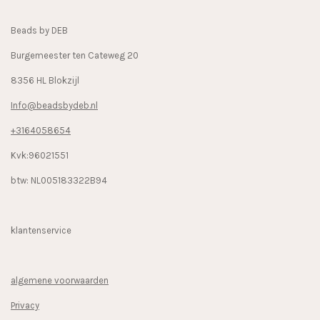
o
r
k
a
Beads by DEB
m
Burgemeester ten Cateweg 20
8356 HL Blokzijl
Info@beadsbydeb.nl
+3164058654
Kvk:96021551
btw: NL005183322B94
klantenservice
algemene voorwaarden
Privacy