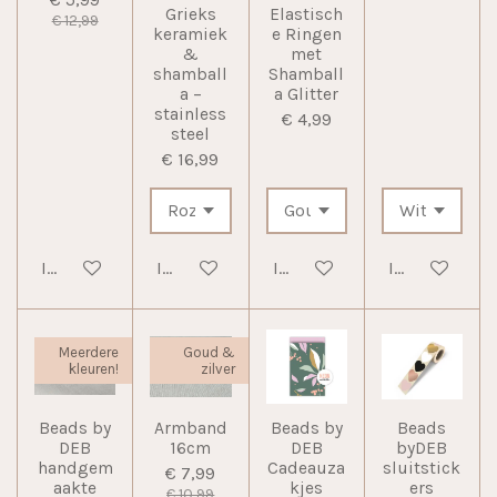
Grieks
Elastisch
€ 12,99
keramiek
e Ringen
&
met
shamball
Shamball
a –
a Glitter
stainless
€ 4,99
steel
€ 16,99
In winkelwagen
In winkelwagen
In winkelwagen
In winkelwag
Meerdere
Goud &
kleuren!
zilver
Beads by
Armband
Beads by
Beads
DEB
16cm
DEB
byDEB
handgem
Cadeauza
sluitstick
€ 7,99
aakte
kjes
ers
€ 10,99