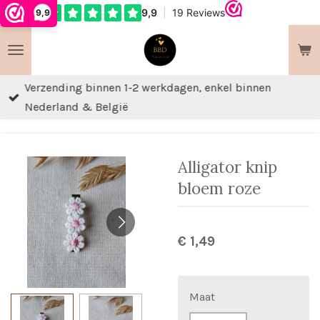
9,9
Ga
direct
naar
de
Verzending binnen 1-2 werkdagen, enkel binnen
hoofdinhoud
Nederland & België
Alligator knip
bloem roze
€ 1,49
Maat