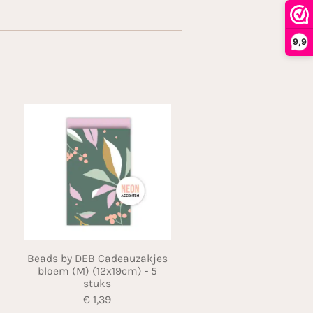
9,9
Beads by DEB Cadeauzakjes
bloem (M) (12x19cm) - 5
stuks
€ 1,39