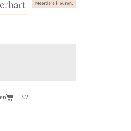
terhart
Meerdere kleuren.
gen