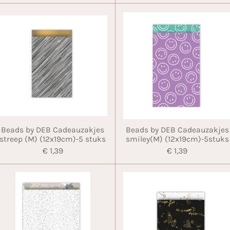
Beads by DEB Cadeauzakjes
Beads by DEB Cadeauzakjes
streep (M) (12x19cm)-5 stuks
smiley(M) (12x19cm)-5stuks
€ 1,39
€ 1,39