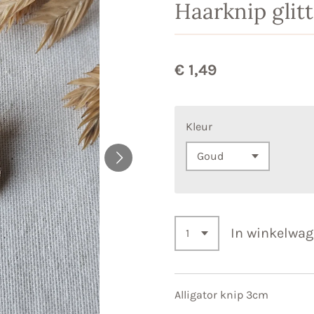
Haarknip glit
€ 1,49
Kleur
In winkelwa
Alligator knip 3cm