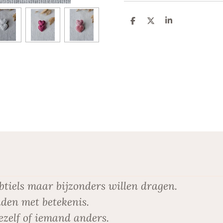
D
D
S
e
e
h
l
e
a
e
l
r
n
e
btiels maar bijzonders willen dragen.
den met betekenis.
ezelf of iemand anders.