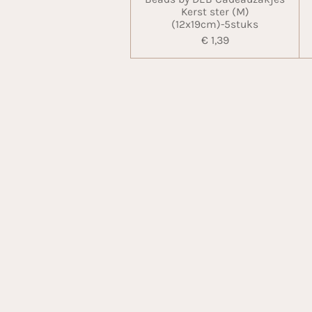
Kerst ster (M)
(12x19cm)-5stuks
€ 1,39