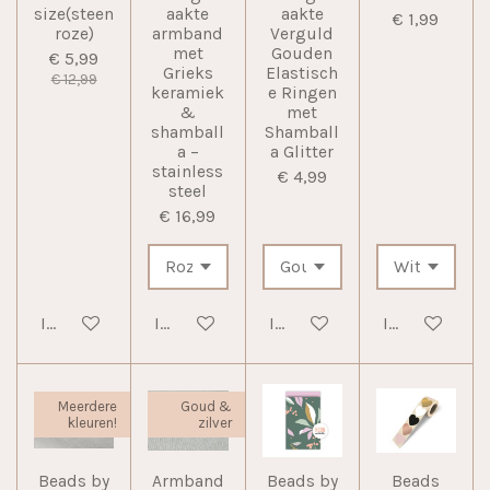
size(steen
aakte
aakte
€ 1,99
roze)
armband
Verguld
met
Gouden
€ 5,99
Grieks
Elastisch
€ 12,99
keramiek
e Ringen
&
met
shamball
Shamball
a –
a Glitter
stainless
€ 4,99
steel
€ 16,99
In winkelwagen
In winkelwagen
In winkelwagen
In winkelwag
Meerdere
Goud &
kleuren!
zilver
Beads by
Armband
Beads by
Beads