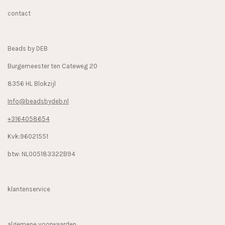
b
a
o
contact
o
g
k
o
r
k
a
Beads by DEB
m
Burgemeester ten Cateweg 20
8356 HL Blokzijl
Info@beadsbydeb.nl
+3164058654
Kvk:96021551
btw: NL005183322B94
klantenservice
algemene voorwaarden