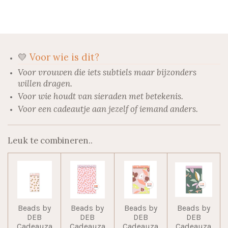
l
e
a
l
e
l
r
e
n
e
n
💛
Voor wie is dit?
Voor vrouwen die iets subtiels maar bijzonders
willen dragen.
Voor wie houdt van sieraden met betekenis.
Voor een cadeautje aan jezelf of iemand anders.
Leuk te combineren..
Beads by
Beads by
Beads by
Beads by
DEB
DEB
DEB
DEB
Cadeauza
Cadeauza
Cadeauza
Cadeauza