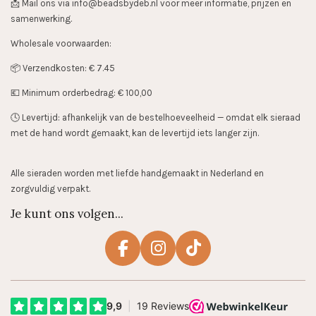
📩 Mail ons via info@beadsbydeb.nl voor meer informatie, prijzen en
samenwerking.
Wholesale voorwaarden:
📦 Verzendkosten: € 7.45
💶 Minimum orderbedrag: € 100,00
🕓 Levertijd: afhankelijk van de bestelhoeveelheid — omdat elk sieraad
met de hand wordt gemaakt, kan de levertijd iets langer zijn.
Alle sieraden worden met liefde handgemaakt in Nederland en
zorgvuldig verpakt.
Je kunt ons volgen...
F
I
T
a
n
i
c
s
k
e
t
T