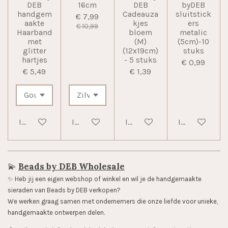
DEB
16cm
DEB
byDEB
handgem
Cadeauza
sluitstick
€ 7,99
aakte
kjes
ers
€ 10,99
Haarband
bloem
metalic
met
(M)
(5cm)-10
glitter
(12x19cm)
stuks
hartjes
- 5 stuks
€ 0,99
€ 5,49
€ 1,39
In winkelwagen
In winkelwagen
In winkelwagen
In winkelwag
💫
Beads by DEB Wholesale
✨️ Heb jij een eigen webshop of winkel en wil je de handgemaakte
sieraden van Beads by DEB verkopen?
We werken graag samen met ondernemers die onze liefde voor unieke,
handgemaakte ontwerpen delen.