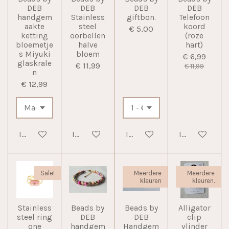
DEB
DEB
DEB
DEB
handgem
Stainless
giftbon.
Telefoon
aakte
steel
koord
€ 5,00
ketting
oorbellen
(roze
bloemetje
halve
hart)
s Miyuki
bloem
€ 6,99
glaskrale
€ 11,99
€ 11,99
n
€ 12,99
In winkelwagen
In winkelwagen
In winkelwagen
In winkelwag
Sale!
Meerdere
Meerdere
kleuren
kleuren.
Stainless
Beads by
Beads by
Alligator
steel ring
DEB
DEB
clip
one
handgem
Handgem
vlinder