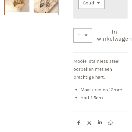
In
winkelwagen
Mooie stainless steel
oorbellen met een
prachtige hart.
Maat creolen 12mm
Hart 1.5cm
D
D
S
D
e
e
h
e