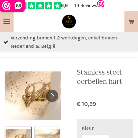
9,9
Ga
direct
naar
de
Verzending binnen 1-2 werkdagen, enkel binnen
hoofdinhoud
Nederland & België
Stainless steel
oorbellen hart
€ 10,99
Kleur