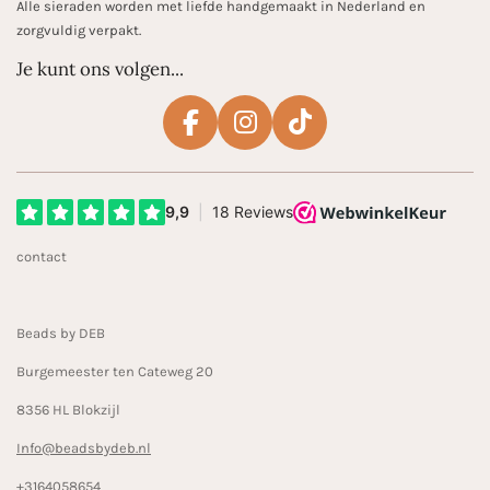
Alle sieraden worden met liefde handgemaakt in Nederland en
zorgvuldig verpakt.
Je kunt ons volgen...
F
I
T
a
n
i
c
s
k
e
t
T
b
a
o
contact
o
g
k
o
r
k
a
Beads by DEB
m
Burgemeester ten Cateweg 20
8356 HL Blokzijl
Info@beadsbydeb.nl
+3164058654