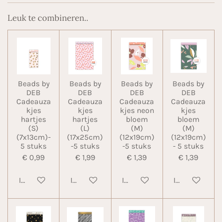
Leuk te combineren..
Beads by
Beads by
Beads by
Beads by
DEB
DEB
DEB
DEB
Cadeauza
Cadeauza
Cadeauza
Cadeauza
kjes
kjes
kjes neon
kjes
hartjes
hartjes
bloem
bloem
(S)
(L)
(M)
(M)
(7x13cm)-
(17x25cm)
(12x19cm)
(12x19cm)
5 stuks
-5 stuks
-5 stuks
- 5 stuks
€ 0,99
€ 1,99
€ 1,39
€ 1,39
In winkelwagen
In winkelwagen
In winkelwagen
In winkelwa