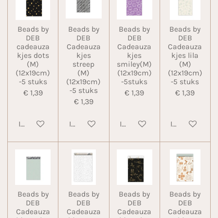
Beads by
Beads by
Beads by
Beads by
DEB
DEB
DEB
DEB
cadeauza
Cadeauza
Cadeauza
Cadeauza
kjes dots
kjes
kjes
kjes lila
(M)
streep
smiley(M)
(M)
(12x19cm)
(M)
(12x19cm)
(12x19cm)
-5 stuks
(12x19cm)
-5stuks
-5 stuks
-5 stuks
€ 1,39
€ 1,39
€ 1,39
€ 1,39
In winkelwagen
In winkelwagen
In winkelwagen
In winkelwa
Beads by
Beads by
Beads by
Beads by
DEB
DEB
DEB
DEB
Cadeauza
Cadeauza
Cadeauza
Cadeauza