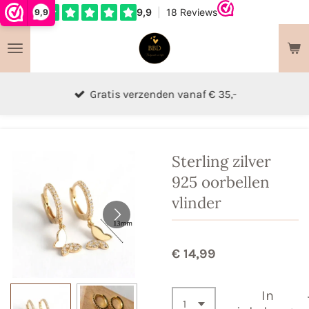
9,9
Ga
direct
naar
de
hoofdinhoud
Gratis verzenden vanaf € 35,-
Sterling zilver
925 oorbellen
vlinder
€ 14,99
In