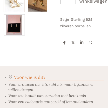
winkelwagen
Setje Sterling 925
zilveren oorbellen.
D
D
S
D
e
e
h
e
l
e
a
l
e
l
r
e
n
e
n
💛
Voor wie is dit?
Voor vrouwen die iets subtiels maar bijzonders
willen dragen.
Voor wie houdt van sieraden met betekenis.
Voor een cadeautje aan jezelf of iemand anders.