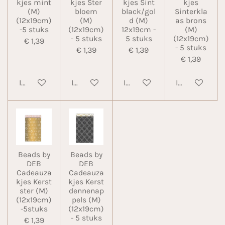
kjes mint
kjes Ster
kjes Sint
kjes
(M)
bloem
black/gol
Sinterkla
(12x19cm)
(M)
d (M)
as brons
-5 stuks
(12x19cm)
12x19cm -
(M)
- 5 stuks
5 stuks
(12x19cm)
€ 1,39
- 5 stuks
€ 1,39
€ 1,39
€ 1,39
In winkelwagen
In winkelwagen
In winkelwagen
In winkelwa
Beads by
Beads by
DEB
DEB
Cadeauza
Cadeauza
kjes Kerst
kjes Kerst
ster (M)
dennenap
(12x19cm)
pels (M)
-5stuks
(12x19cm)
- 5 stuks
€ 1,39