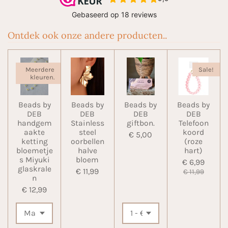
Ontdek ook onze andere producten..
Meerdere
Sale!
kleuren.
Beads by
Beads by
Beads by
Beads by
DEB
DEB
DEB
DEB
handgem
Stainless
giftbon.
Telefoon
aakte
steel
koord
€ 5,00
ketting
oorbellen
(roze
bloemetje
halve
hart)
s Miyuki
bloem
€ 6,99
glaskrale
€ 11,99
€ 11,99
n
€ 12,99