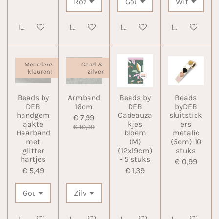
In winkelwagen
In winkelwagen
In winkelwagen
In winkelwa
Meerdere
Goud &
kleuren!
zilver
Beads by
Armband
Beads by
Beads
DEB
16cm
DEB
byDEB
handgem
Cadeauza
sluitstick
€ 7,99
aakte
kjes
ers
€ 10,99
Haarband
bloem
metalic
met
(M)
(5cm)-10
glitter
(12x19cm)
stuks
hartjes
- 5 stuks
€ 0,99
€ 5,49
€ 1,39
In winkelwagen
In winkelwagen
In winkelwagen
In winkelwa