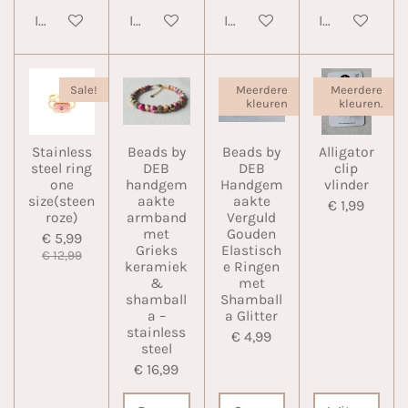
In winkelwagen
In winkelwagen
In winkelwagen
In winkelwa
Sale!
Meerdere
Meerdere
kleuren
kleuren.
Stainless
Beads by
Beads by
Alligator
steel ring
DEB
DEB
clip
one
handgem
Handgem
vlinder
size(steen
aakte
aakte
€ 1,99
roze)
armband
Verguld
met
Gouden
€ 5,99
Grieks
Elastisch
€ 12,99
keramiek
e Ringen
&
met
shamball
Shamball
a –
a Glitter
stainless
€ 4,99
steel
€ 16,99