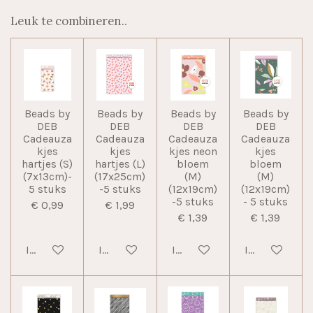
Leuk te combineren..
Beads by
Beads by
Beads by
Beads by
DEB
DEB
DEB
DEB
Cadeauza
Cadeauza
Cadeauza
Cadeauza
kjes
kjes
kjes neon
kjes
hartjes (S)
hartjes (L)
bloem
bloem
(7x13cm)-
(17x25cm)
(M)
(M)
5 stuks
-5 stuks
(12x19cm)
(12x19cm)
-5 stuks
- 5 stuks
€ 0,99
€ 1,99
€ 1,39
€ 1,39
In winkelwagen
In winkelwagen
In winkelwagen
In winkelwag