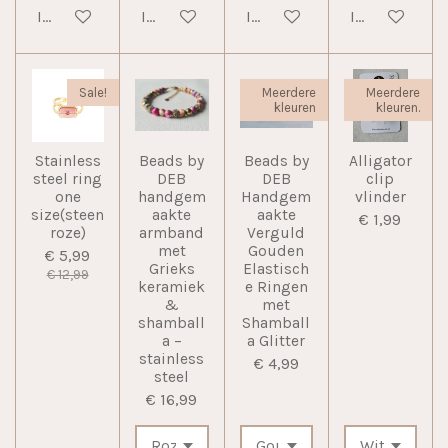
In winkelwagen
In winkelwagen
In winkelwagen
In winkelwag
Sale!
Meerdere
Meerdere
kleuren
kleuren.
Stainless
Beads by
Beads by
Alligator
steel ring
DEB
DEB
clip
one
handgem
Handgem
vlinder
size(steen
aakte
aakte
€ 1,99
roze)
armband
Verguld
met
Gouden
€ 5,99
Grieks
Elastisch
€ 12,99
keramiek
e Ringen
&
met
shamball
Shamball
a –
a Glitter
stainless
€ 4,99
steel
€ 16,99