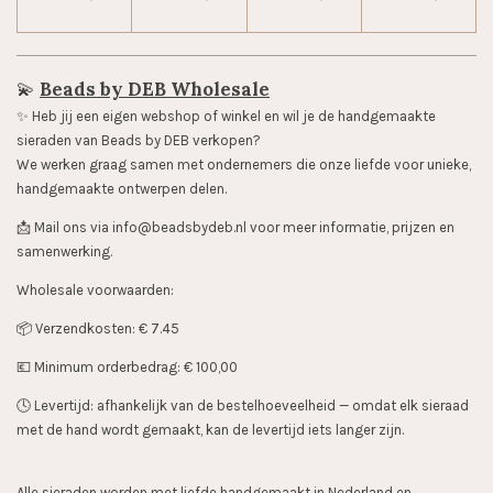
💫
Beads by DEB Wholesale
✨️ Heb jij een eigen webshop of winkel en wil je de handgemaakte
sieraden van Beads by DEB verkopen?
We werken graag samen met ondernemers die onze liefde voor unieke,
handgemaakte ontwerpen delen.
📩 Mail ons via info@beadsbydeb.nl voor meer informatie, prijzen en
samenwerking.
Wholesale voorwaarden:
📦 Verzendkosten: € 7.45
💶 Minimum orderbedrag: € 100,00
🕓 Levertijd: afhankelijk van de bestelhoeveelheid — omdat elk sieraad
met de hand wordt gemaakt, kan de levertijd iets langer zijn.
Alle sieraden worden met liefde handgemaakt in Nederland en