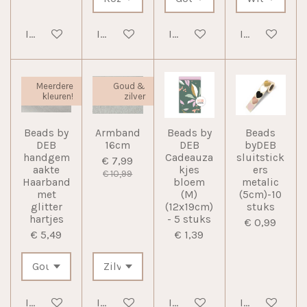
In winkelwagen
In winkelwagen
In winkelwagen
In winkelwag
Meerdere
Goud &
kleuren!
zilver
Beads by
Armband
Beads by
Beads
DEB
16cm
DEB
byDEB
handgem
Cadeauza
sluitstick
€ 7,99
aakte
kjes
ers
€ 10,99
Haarband
bloem
metalic
met
(M)
(5cm)-10
glitter
(12x19cm)
stuks
hartjes
- 5 stuks
€ 0,99
€ 5,49
€ 1,39
In winkelwagen
In winkelwagen
In winkelwagen
In winkelwag