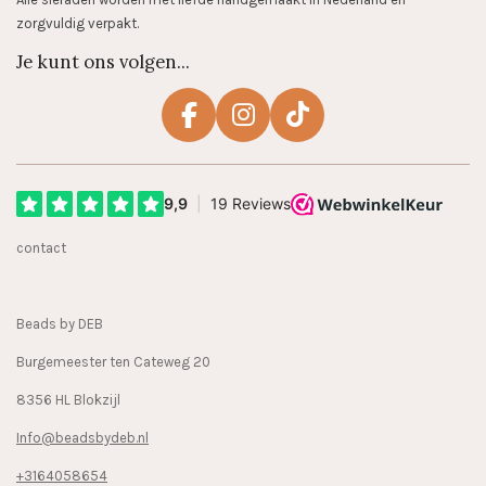
zorgvuldig verpakt.
Je kunt ons volgen...
F
I
T
a
n
i
c
s
k
e
t
T
b
a
o
contact
o
g
k
o
r
k
a
Beads by DEB
m
Burgemeester ten Cateweg 20
8356 HL Blokzijl
Info@beadsbydeb.nl
+3164058654