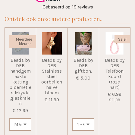
Ontdek ook onze andere producten..
Meerdere
Sale!
kleuren.
Beads by
Beads by
Beads by
Beads by
DEB
DEB
DEB
DEB
handgem
Stainless
giftbon.
Telefoon
aakte
steel
koord
€ 5,00
ketting
oorbellen
(roze
bloemetje
halve
hart)
s Miyuki
bloem
€ 6,99
glaskrale
€ 11,99
€ 11,99
n
€ 12,99