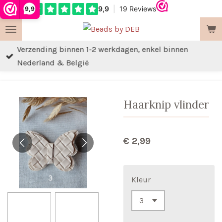
9,9
Ga
direct
naar
Verzending binnen 1-2 werkdagen, enkel binnen
de
Nederland & België
hoofdinhoud
Haarknip vlinder
€ 2,99
Kleur