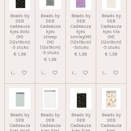
Beads by
Beads by
Beads by
Beads by
DEB
DEB
DEB
DEB
cadeauza
Cadeauza
Cadeauza
Cadeauza
kjes dots
kjes
kjes
kjes lila
(M)
streep
smiley(M)
(M)
(12x19cm)
(M)
(12x19cm)
(12x19cm)
-5 stuks
(12x19cm)
-5stuks
-5 stuks
-5 stuks
€ 1,39
€ 1,39
€ 1,39
€ 1,39
In winkelwagen
In winkelwagen
In winkelwagen
In winkelwag
Beads by
Beads by
Beads by
Beads by
DEB
DEB
DEB
DEB
Cadeauza
Cadeauza
Cadeauza
Cadeauza
kjes mint
kjes Ster
kjes Sint
kjes