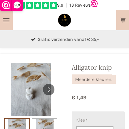
9,9
Ga
direct
naar
de
hoofdinhoud
Gratis verzenden vanaf € 35,-
Alligator knip
Meerdere kleuren.
€ 1,49
Kleur