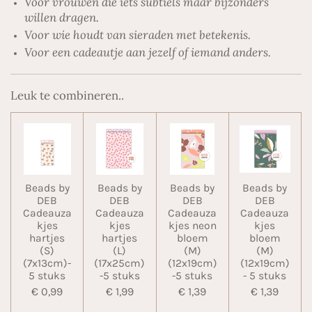
Voor vrouwen die iets subtiels maar bijzonders
willen dragen.
Voor wie houdt van sieraden met betekenis.
Voor een cadeautje aan jezelf of iemand anders.
Leuk te combineren..
Beads by
Beads by
Beads by
Beads by
DEB
DEB
DEB
DEB
Cadeauza
Cadeauza
Cadeauza
Cadeauza
kjes
kjes
kjes neon
kjes
hartjes
hartjes
bloem
bloem
(S)
(L)
(M)
(M)
(7x13cm)-
(17x25cm)
(12x19cm)
(12x19cm)
5 stuks
-5 stuks
-5 stuks
- 5 stuks
€ 0,99
€ 1,99
€ 1,39
€ 1,39