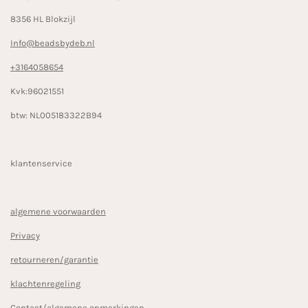
8356 HL Blokzijl
Info@beadsbydeb.nl
+3164058654
Kvk:96021551
btw: NL005183322B94
klantenservice
algemene voorwaarden
Privacy
retourneren/garantie
klachtenregeling
Contact/algemene opmerkingen