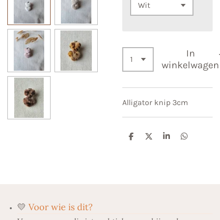
In
winkelwagen
Alligator knip 3cm
D
D
S
D
e
e
h
e
l
e
a
l
e
l
r
e
n
e
n
💛
Voor wie is dit?