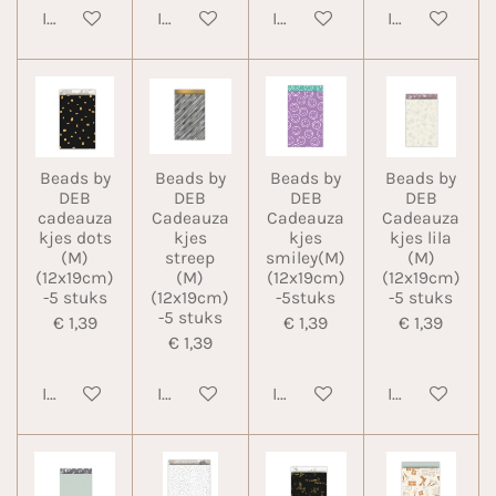
In winkelwagen
In winkelwagen
In winkelwagen
In winkelwa
Beads by
Beads by
Beads by
Beads by
DEB
DEB
DEB
DEB
cadeauza
Cadeauza
Cadeauza
Cadeauza
kjes dots
kjes
kjes
kjes lila
(M)
streep
smiley(M)
(M)
(12x19cm)
(M)
(12x19cm)
(12x19cm)
-5 stuks
(12x19cm)
-5stuks
-5 stuks
-5 stuks
€ 1,39
€ 1,39
€ 1,39
€ 1,39
In winkelwagen
In winkelwagen
In winkelwagen
In winkelwa