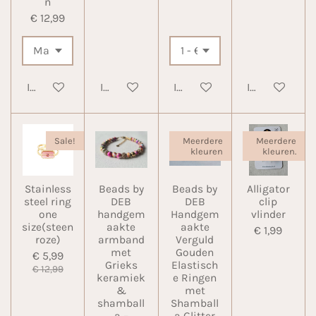
n
€ 12,99
In winkelwagen
In winkelwagen
In winkelwagen
In winkelwa
Sale!
Meerdere
Meerdere
kleuren
kleuren.
Stainless
Beads by
Beads by
Alligator
steel ring
DEB
DEB
clip
one
handgem
Handgem
vlinder
size(steen
aakte
aakte
€ 1,99
roze)
armband
Verguld
met
Gouden
€ 5,99
Grieks
Elastisch
€ 12,99
keramiek
e Ringen
&
met
shamball
Shamball
a –
a Glitter