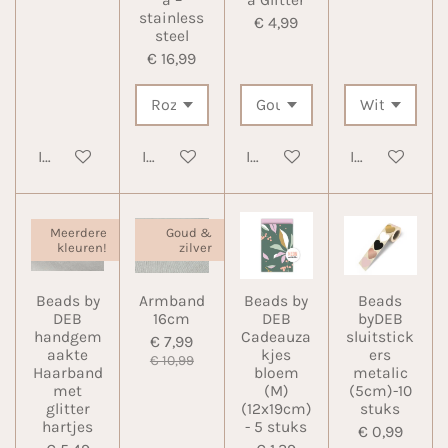
stainless
€ 4,99
steel
€ 16,99
In winkelwagen
In winkelwagen
In winkelwagen
In winkelwa
Meerdere
Goud &
kleuren!
zilver
Beads by
Armband
Beads by
Beads
DEB
16cm
DEB
byDEB
handgem
Cadeauza
sluitstick
€ 7,99
aakte
kjes
ers
€ 10,99
Haarband
bloem
metalic
met
(M)
(5cm)-10
glitter
(12x19cm)
stuks
hartjes
- 5 stuks
€ 0,99