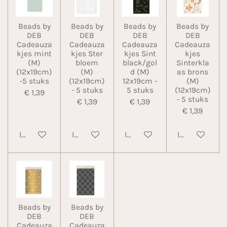
Beads by
Beads by
Beads by
Beads by
DEB
DEB
DEB
DEB
Cadeauza
Cadeauza
Cadeauza
Cadeauza
kjes mint
kjes Ster
kjes Sint
kjes
(M)
bloem
black/gol
Sinterkla
(12x19cm)
(M)
d (M)
as brons
-5 stuks
(12x19cm)
12x19cm -
(M)
- 5 stuks
5 stuks
(12x19cm)
€ 1,39
- 5 stuks
€ 1,39
€ 1,39
€ 1,39
In winkelwagen
In winkelwagen
In winkelwagen
In winkelwa
Beads by
Beads by
DEB
DEB
Cadeauza
Cadeauza