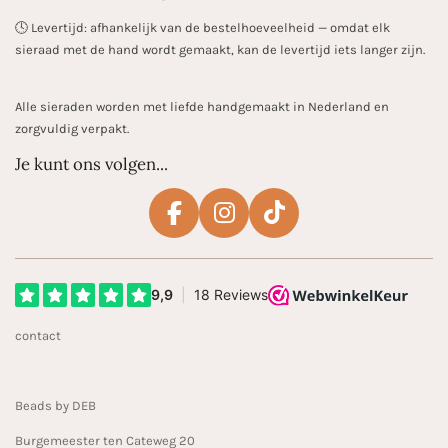
🕓 Levertijd: afhankelijk van de bestelhoeveelheid — omdat elk
sieraad met de hand wordt gemaakt, kan de levertijd iets langer zijn.
Alle sieraden worden met liefde handgemaakt in Nederland en
zorgvuldig verpakt.
Je kunt ons volgen...
F
I
T
a
n
i
c
s
k
e
t
T
b
a
o
contact
o
g
k
o
r
k
a
Beads by DEB
m
Burgemeester ten Cateweg 20