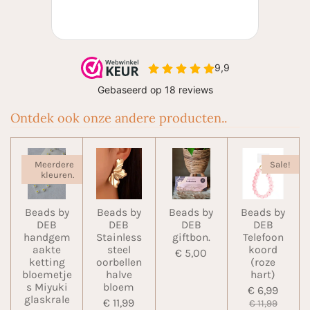
Ontdek ook onze andere producten..
Meerdere
Sale!
kleuren.
Beads by
Beads by
Beads by
Beads by
DEB
DEB
DEB
DEB
handgem
Stainless
giftbon.
Telefoon
aakte
steel
koord
€ 5,00
ketting
oorbellen
(roze
bloemetje
halve
hart)
s Miyuki
bloem
€ 6,99
glaskrale
€ 11,99
€ 11,99