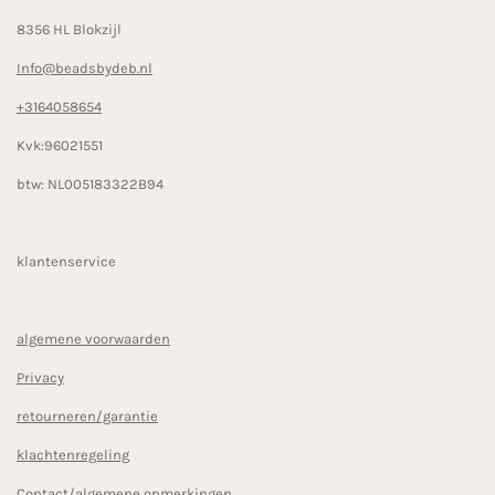
8356 HL Blokzijl
Info@beadsbydeb.nl
+3164058654
Kvk:96021551
btw: NL005183322B94
klantenservice
algemene voorwaarden
Privacy
retourneren/garantie
klachtenregeling
Contact/algemene opmerkingen