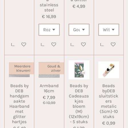
stainless
€ 4,99
steel
€ 16,99
In winkelwagen
In winkelwagen
In winkelwagen
In winkelwa
Meerdere
Goud &
kleuren!
zilver
Beads by
Armband
Beads by
Beads
DEB
16cm
DEB
byDEB
handgem
Cadeauza
sluitstick
€ 7,99
aakte
kjes
ers
€ 10,99
Haarband
bloem
metalic
met
(M)
(5cm)-10
glitter
(12x19cm)
stuks
hartjes
- 5 stuks
€ 0,99