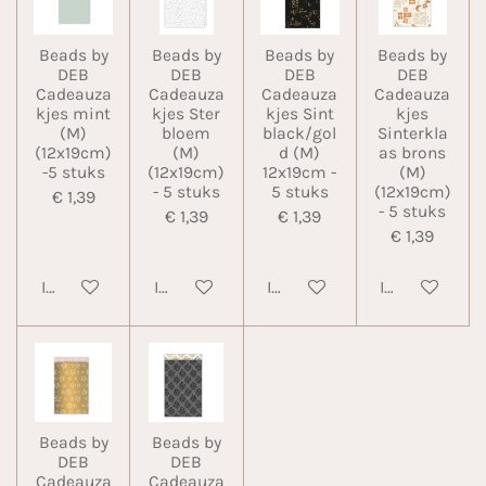
Beads by
Beads by
Beads by
Beads by
DEB
DEB
DEB
DEB
Cadeauza
Cadeauza
Cadeauza
Cadeauza
kjes mint
kjes Ster
kjes Sint
kjes
(M)
bloem
black/gol
Sinterkla
(12x19cm)
(M)
d (M)
as brons
-5 stuks
(12x19cm)
12x19cm -
(M)
- 5 stuks
5 stuks
(12x19cm)
€ 1,39
- 5 stuks
€ 1,39
€ 1,39
€ 1,39
In winkelwagen
In winkelwagen
In winkelwagen
In winkelwa
Beads by
Beads by
DEB
DEB
Cadeauza
Cadeauza