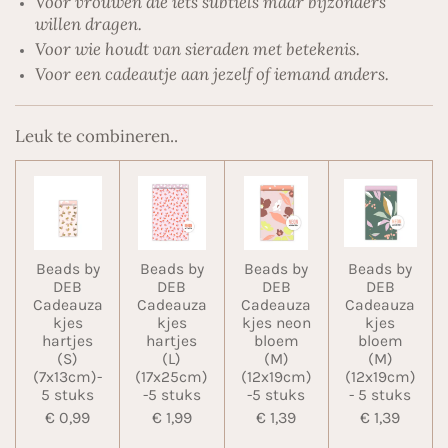
Voor vrouwen die iets subtiels maar bijzonders
willen dragen.
Voor wie houdt van sieraden met betekenis.
Voor een cadeautje aan jezelf of iemand anders.
Leuk te combineren..
Beads by
Beads by
Beads by
Beads by
DEB
DEB
DEB
DEB
Cadeauza
Cadeauza
Cadeauza
Cadeauza
kjes
kjes
kjes neon
kjes
hartjes
hartjes
bloem
bloem
(S)
(L)
(M)
(M)
(7x13cm)-
(17x25cm)
(12x19cm)
(12x19cm)
5 stuks
-5 stuks
-5 stuks
- 5 stuks
€ 0,99
€ 1,99
€ 1,39
€ 1,39