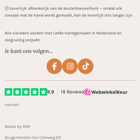
🕓 Levertijd: afhankelijk van de bestelhoeveelheid — omdat elk
sieraad met de hand wordt gemaakt, kan de levertijd iets langer zijn.
Alle sieraden worden met liefde handgemaakt in Nederland en
zorgvuldig verpakt.
Je kunt ons volgen...
F
I
T
a
n
i
c
s
k
e
t
T
b
a
o
contact
o
g
k
o
r
k
a
Beads by DEB
m
Burgemeester ten Cateweg 20