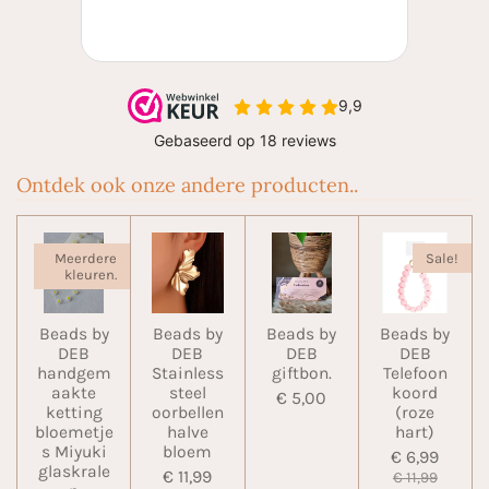
Ontdek ook onze andere producten..
Meerdere
Sale!
kleuren.
Beads by
Beads by
Beads by
Beads by
DEB
DEB
DEB
DEB
handgem
Stainless
giftbon.
Telefoon
aakte
steel
koord
€ 5,00
ketting
oorbellen
(roze
bloemetje
halve
hart)
s Miyuki
bloem
€ 6,99
glaskrale
€ 11,99
€ 11,99