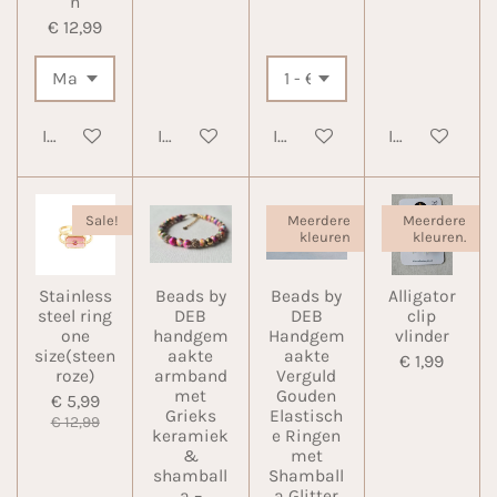
n
€ 12,99
In winkelwagen
In winkelwagen
In winkelwagen
In winkelwa
Sale!
Meerdere
Meerdere
kleuren
kleuren.
Stainless
Beads by
Beads by
Alligator
steel ring
DEB
DEB
clip
one
handgem
Handgem
vlinder
size(steen
aakte
aakte
€ 1,99
roze)
armband
Verguld
met
Gouden
€ 5,99
Grieks
Elastisch
€ 12,99
keramiek
e Ringen
&
met
shamball
Shamball
a –
a Glitter