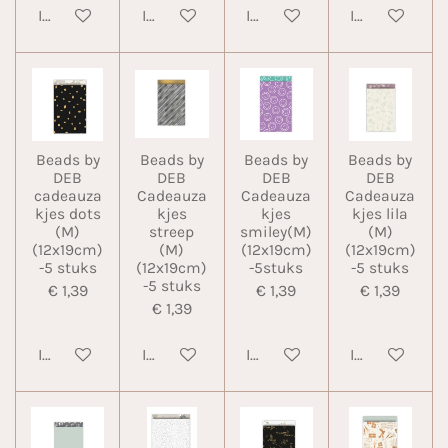
In winkelwagen
In winkelwagen
In winkelwagen
In winkelwa
Beads by
Beads by
Beads by
Beads by
DEB
DEB
DEB
DEB
cadeauza
Cadeauza
Cadeauza
Cadeauza
kjes dots
kjes
kjes
kjes lila
(M)
streep
smiley(M)
(M)
(12x19cm)
(M)
(12x19cm)
(12x19cm)
-5 stuks
(12x19cm)
-5stuks
-5 stuks
-5 stuks
€ 1,39
€ 1,39
€ 1,39
€ 1,39
In winkelwagen
In winkelwagen
In winkelwagen
In winkelwa