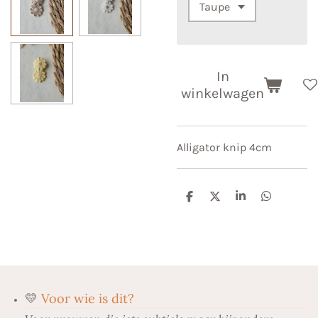
In
winkelwagen
Alligator knip 4cm
D
D
S
D
e
e
h
e
l
e
a
l
e
l
r
e
n
e
n
💛
Voor wie is dit?