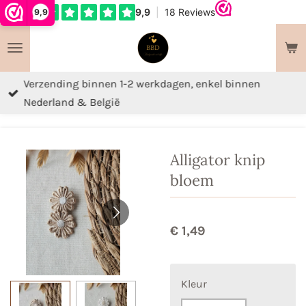
9,9
Ga
direct
naar
de
Verzending binnen 1-2 werkdagen, enkel binnen
hoofdinhoud
Nederland & België
Alligator knip
bloem
€ 1,49
Kleur