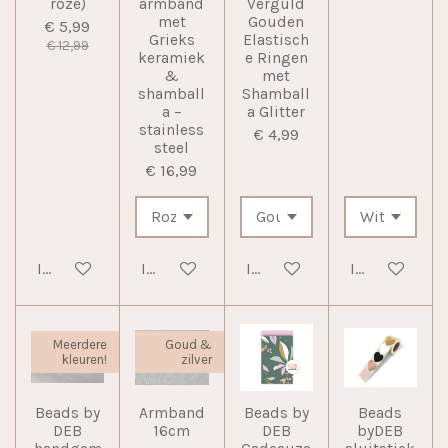
roze)
armband
Verguld
met
Gouden
€ 5,99
Grieks
Elastisch
€ 12,99
keramiek
e Ringen
&
met
shamball
Shamball
a –
a Glitter
stainless
€ 4,99
steel
€ 16,99
In winkelwagen
In winkelwagen
In winkelwagen
In winkelwag
Meerdere
Goud &
kleuren!
zilver
Beads by
Armband
Beads by
Beads
DEB
16cm
DEB
byDEB