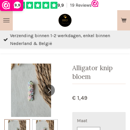
9,9
Ga
direct
naar
de
Verzending binnen 1-2 werkdagen, enkel binnen
hoofdinhoud
Nederland & België
Alligator knip
bloem
€ 1,49
Maat