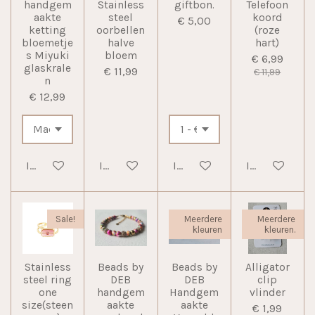
handgem
Stainless
giftbon.
Telefoon
aakte
steel
koord
€ 5,00
ketting
oorbellen
(roze
bloemetje
halve
hart)
s Miyuki
bloem
€ 6,99
glaskrale
€ 11,99
€ 11,99
n
€ 12,99
In winkelwagen
In winkelwagen
In winkelwagen
In winkelwag
Sale!
Meerdere
Meerdere
kleuren
kleuren.
Stainless
Beads by
Beads by
Alligator
steel ring
DEB
DEB
clip
one
handgem
Handgem
vlinder
size(steen
aakte
aakte
€ 1,99