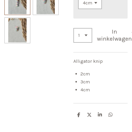
In
winkelwagen
Alligator knip
2cm
3cm
4cm
D
D
S
D
e
e
h
e
l
e
a
l
e
l
r
e