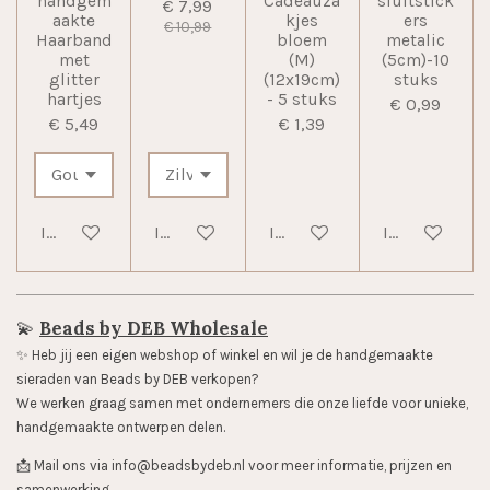
handgem
Cadeauza
sluitstick
€ 7,99
aakte
kjes
ers
€ 10,99
Haarband
bloem
metalic
met
(M)
(5cm)-10
glitter
(12x19cm)
stuks
hartjes
- 5 stuks
€ 0,99
€ 5,49
€ 1,39
In winkelwagen
In winkelwagen
In winkelwagen
In winkelwag
💫
Beads by DEB Wholesale
✨️ Heb jij een eigen webshop of winkel en wil je de handgemaakte
sieraden van Beads by DEB verkopen?
We werken graag samen met ondernemers die onze liefde voor unieke,
handgemaakte ontwerpen delen.
📩 Mail ons via info@beadsbydeb.nl voor meer informatie, prijzen en
samenwerking.