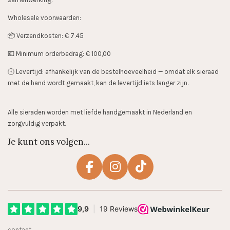
Wholesale voorwaarden:
📦 Verzendkosten: € 7.45
💶 Minimum orderbedrag: € 100,00
🕓 Levertijd: afhankelijk van de bestelhoeveelheid — omdat elk sieraad
met de hand wordt gemaakt, kan de levertijd iets langer zijn.
Alle sieraden worden met liefde handgemaakt in Nederland en
zorgvuldig verpakt.
Je kunt ons volgen...
F
I
T
a
n
i
c
s
k
e
t
T
b
a
o
contact