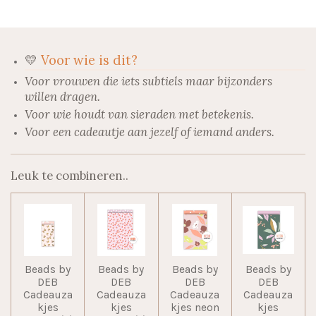
n
e
n
💛
Voor wie is dit?
Voor vrouwen die iets subtiels maar bijzonders
willen dragen.
Voor wie houdt van sieraden met betekenis.
Voor een cadeautje aan jezelf of iemand anders.
Leuk te combineren..
Beads by
Beads by
Beads by
Beads by
DEB
DEB
DEB
DEB
Cadeauza
Cadeauza
Cadeauza
Cadeauza
kjes
kjes
kjes neon
kjes