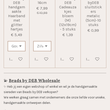
DEB
16cm
DEB
byDEB
handgem
Cadeauza
sluitstick
€ 7,99
aakte
kjes
ers
€ 10,99
Haarband
bloem
metalic
met
(M)
(5cm)-10
glitter
(12x19cm)
stuks
hartjes
- 5 stuks
€ 0,99
€ 5,49
€ 1,39
In winkelwagen
In winkelwagen
In winkelwagen
In winkelwag
💫
Beads by DEB Wholesale
✨️ Heb jij een eigen webshop of winkel en wil je de handgemaakte
sieraden van Beads by DEB verkopen?
We werken graag samen met ondernemers die onze liefde voor unieke,
handgemaakte ontwerpen delen.