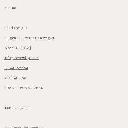
b
a
o
contact
o
g
k
o
r
k
a
Beads by DEB
m
Burgemeester ten Cateweg 20
8356 HL Blokzijl
Info@beadsbydeb.nl
+3164058654
Kvk:96021551
btw: NL005183322B94
klantenservice
algemene voorwaarden