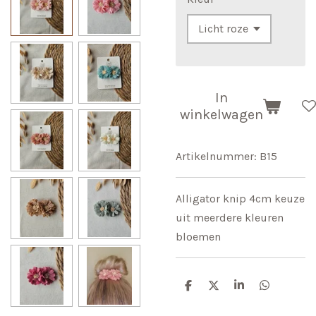
In
winkelwagen
Artikelnummer:
B15
Alligator knip 4cm keuze
uit meerdere kleuren
bloemen
D
D
S
D
e
e
h
e
l
e
a
l