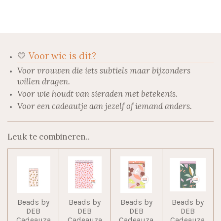
e
l
r
e
n
e
n
💛
Voor wie is dit?
Voor vrouwen die iets subtiels maar bijzonders
willen dragen.
Voor wie houdt van sieraden met betekenis.
Voor een cadeautje aan jezelf of iemand anders.
Leuk te combineren..
Beads by
Beads by
Beads by
Beads by
DEB
DEB
DEB
DEB
Cadeauza
Cadeauza
Cadeauza
Cadeauza