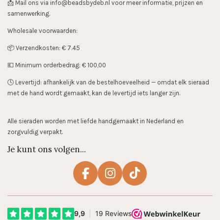
📩 Mail ons via info@beadsbydeb.nl voor meer informatie, prijzen en
samenwerking.
Wholesale voorwaarden:
📦 Verzendkosten: € 7.45
💶 Minimum orderbedrag: € 100,00
🕓 Levertijd: afhankelijk van de bestelhoeveelheid — omdat elk sieraad
met de hand wordt gemaakt, kan de levertijd iets langer zijn.
Alle sieraden worden met liefde handgemaakt in Nederland en
zorgvuldig verpakt.
Je kunt ons volgen...
F
I
T
a
n
i
c
s
k
e
t
T