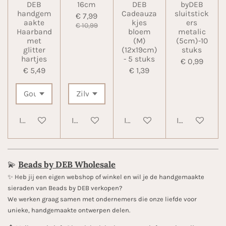
DEB
16cm
DEB
byDEB
handgem
Cadeauza
sluitstick
€ 7,99
aakte
kjes
ers
€ 10,99
Haarband
bloem
metalic
met
(M)
(5cm)-10
glitter
(12x19cm)
stuks
hartjes
- 5 stuks
€ 0,99
€ 5,49
€ 1,39
In winkelwagen
In winkelwagen
In winkelwagen
In winkelwa
💫
Beads by DEB Wholesale
✨️ Heb jij een eigen webshop of winkel en wil je de handgemaakte
sieraden van Beads by DEB verkopen?
We werken graag samen met ondernemers die onze liefde voor
unieke, handgemaakte ontwerpen delen.