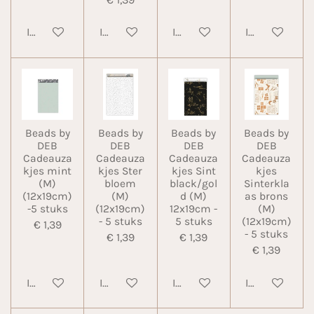
In winkelwagen
In winkelwagen
In winkelwagen
In winkelwa
Beads by
Beads by
Beads by
Beads by
DEB
DEB
DEB
DEB
Cadeauza
Cadeauza
Cadeauza
Cadeauza
kjes mint
kjes Ster
kjes Sint
kjes
(M)
bloem
black/gol
Sinterkla
(12x19cm)
(M)
d (M)
as brons
-5 stuks
(12x19cm)
12x19cm -
(M)
- 5 stuks
5 stuks
(12x19cm)
€ 1,39
- 5 stuks
€ 1,39
€ 1,39
€ 1,39
In winkelwagen
In winkelwagen
In winkelwagen
In winkelwa