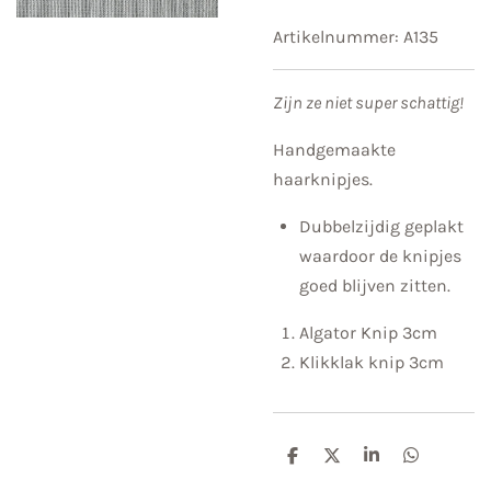
Artikelnummer:
A135
Zijn ze niet super schattig!
Handgemaakte
haarknipjes.
Dubbelzijdig geplakt
waardoor de knipjes
goed blijven zitten.
Algator Knip 3cm
Klikklak knip 3cm
D
D
S
D
e
e
h
e