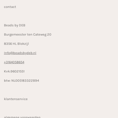
b
a
o
contact
o
g
k
o
r
k
a
Beads by DEB
m
Burgemeester ten Cateweg 20
8356 HL Blokzijl
Info@beadsbydeb.nl
+3164058654
Kvk:96021551
btw: NL005183322B94
klantenservice
algemene voorwaarden