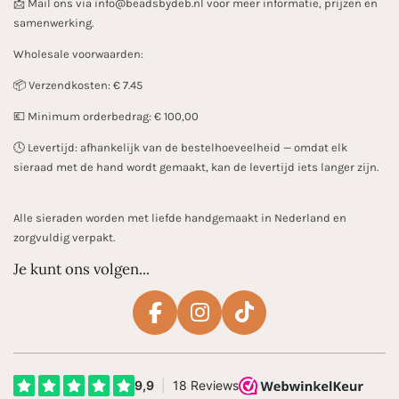
📩 Mail ons via info@beadsbydeb.nl voor meer informatie, prijzen en
samenwerking.
Wholesale voorwaarden:
📦 Verzendkosten: € 7.45
💶 Minimum orderbedrag: € 100,00
🕓 Levertijd: afhankelijk van de bestelhoeveelheid — omdat elk
sieraad met de hand wordt gemaakt, kan de levertijd iets langer zijn.
Alle sieraden worden met liefde handgemaakt in Nederland en
zorgvuldig verpakt.
Je kunt ons volgen...
F
I
T
a
n
i
c
s
k
e
t
T