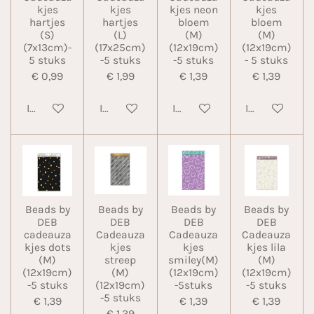
kjes
kjes
kjes neon
kjes
hartjes
hartjes
bloem
bloem
(S)
(L)
(M)
(M)
(7x13cm)-
(17x25cm)
(12x19cm)
(12x19cm)
5 stuks
-5 stuks
-5 stuks
- 5 stuks
€ 0,99
€ 1,99
€ 1,39
€ 1,39
In winkelwagen
In winkelwagen
In winkelwagen
In winkelwa
Beads by
Beads by
Beads by
Beads by
DEB
DEB
DEB
DEB
cadeauza
Cadeauza
Cadeauza
Cadeauza
kjes dots
kjes
kjes
kjes lila
(M)
streep
smiley(M)
(M)
(12x19cm)
(M)
(12x19cm)
(12x19cm)
-5 stuks
(12x19cm)
-5stuks
-5 stuks
-5 stuks
€ 1,39
€ 1,39
€ 1,39
€ 1,39