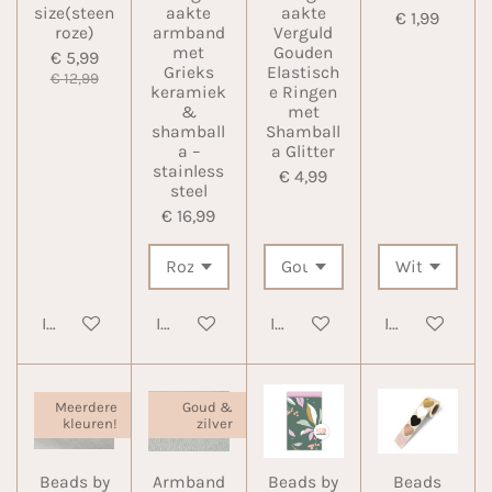
size(steen
aakte
aakte
€ 1,99
roze)
armband
Verguld
met
Gouden
€ 5,99
Grieks
Elastisch
€ 12,99
keramiek
e Ringen
&
met
shamball
Shamball
a –
a Glitter
stainless
€ 4,99
steel
€ 16,99
In winkelwagen
In winkelwagen
In winkelwagen
In winkelwa
Meerdere
Goud &
kleuren!
zilver
Beads by
Armband
Beads by
Beads