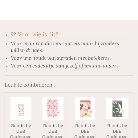
l
e
a
l
e
l
r
e
n
e
n
💛
Voor wie is dit?
Voor vrouwen die iets subtiels maar bijzonders
willen dragen.
Voor wie houdt van sieraden met betekenis.
Voor een cadeautje aan jezelf of iemand anders.
Leuk te combineren..
Beads by
Beads by
Beads by
Beads by
DEB
DEB
DEB
DEB
Cadeauza
Cadeauza
Cadeauza
Cadeauza