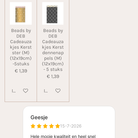
Beads by
Beads by
DEB
DEB
Cadeauza
Cadeauza
kjes Kerst
kjes Kerst
ster (M)
dennenap
(12x19cm)
pels (M)
-5stuks
(12x19cm)
- 5 stuks
€ 1,39
€ 1,39
In winkelwagen
In winkelwagen