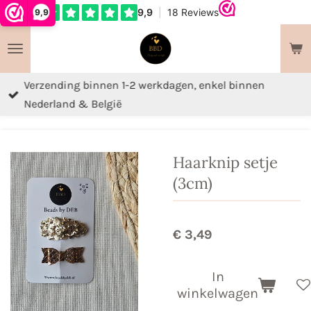
9,9
Ga
direct
naar
de
Verzending binnen 1-2 werkdagen, enkel binnen
hoofdinhoud
Nederland & België
Haarknip setje
(3cm)
€ 3,49
In
winkelwagen