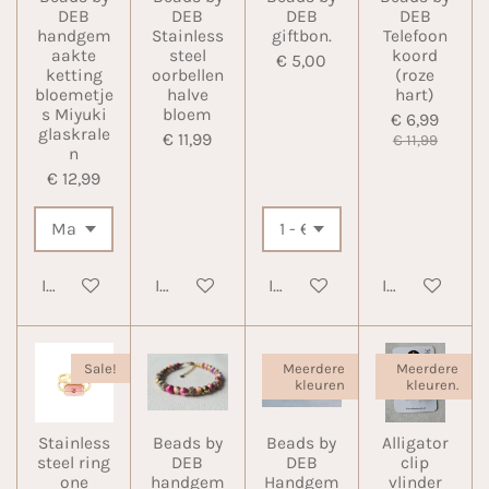
DEB
DEB
DEB
DEB
handgem
Stainless
giftbon.
Telefoon
aakte
steel
koord
€ 5,00
ketting
oorbellen
(roze
bloemetje
halve
hart)
s Miyuki
bloem
€ 6,99
glaskrale
€ 11,99
€ 11,99
n
€ 12,99
In winkelwagen
In winkelwagen
In winkelwagen
In winkelwa
Sale!
Meerdere
Meerdere
kleuren
kleuren.
Stainless
Beads by
Beads by
Alligator
steel ring
DEB
DEB
clip
one
handgem
Handgem
vlinder