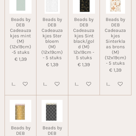
Beads by
Beads by
Beads by
Beads by
DEB
DEB
DEB
DEB
Cadeauza
Cadeauza
Cadeauza
Cadeauza
kjes mint
kjes Ster
kjes Sint
kjes
(M)
bloem
black/gol
Sinterkla
(12x19cm)
(M)
d (M)
as brons
-5 stuks
(12x19cm)
12x19cm -
(M)
- 5 stuks
5 stuks
(12x19cm)
€ 1,39
- 5 stuks
€ 1,39
€ 1,39
€ 1,39
In winkelwagen
In winkelwagen
In winkelwagen
In winkelwa
Beads by
Beads by
DEB
DEB