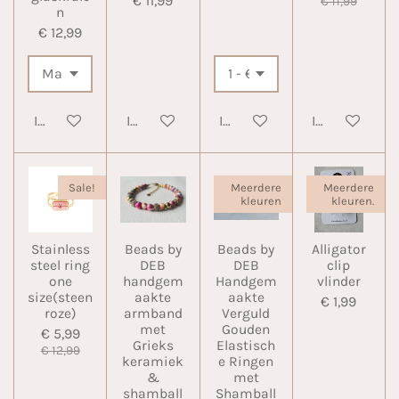
€ 11,99
€ 11,99
n
€ 12,99
In winkelwagen
In winkelwagen
In winkelwagen
In winkelwa
Sale!
Meerdere
Meerdere
kleuren
kleuren.
Stainless
Beads by
Beads by
Alligator
steel ring
DEB
DEB
clip
one
handgem
Handgem
vlinder
size(steen
aakte
aakte
€ 1,99
roze)
armband
Verguld
met
Gouden
€ 5,99
Grieks
Elastisch
€ 12,99
keramiek
e Ringen
&
met
shamball
Shamball