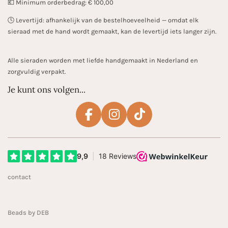
💶 Minimum orderbedrag: € 100,00
🕓 Levertijd: afhankelijk van de bestelhoeveelheid — omdat elk
sieraad met de hand wordt gemaakt, kan de levertijd iets langer zijn.
Alle sieraden worden met liefde handgemaakt in Nederland en
zorgvuldig verpakt.
Je kunt ons volgen...
F
I
T
a
n
i
c
s
k
e
t
T
b
a
o
contact
o
g
k
o
r
k
a
Beads by DEB
m