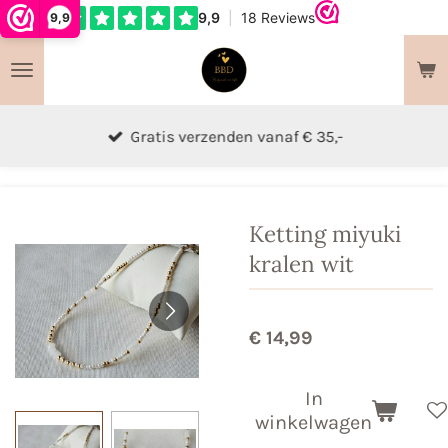
9,9
Ga
direct
naar
de
hoofdinhoud
Gratis verzenden vanaf € 35,-
Ketting miyuki
kralen wit
€ 14,99
In
winkelwagen