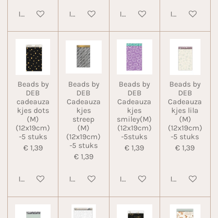
In winkelwagen
In winkelwagen
In winkelwagen
In winkelwa
Beads by
Beads by
Beads by
Beads by
DEB
DEB
DEB
DEB
cadeauza
Cadeauza
Cadeauza
Cadeauza
kjes dots
kjes
kjes
kjes lila
(M)
streep
smiley(M)
(M)
(12x19cm)
(M)
(12x19cm)
(12x19cm)
-5 stuks
(12x19cm)
-5stuks
-5 stuks
-5 stuks
€ 1,39
€ 1,39
€ 1,39
€ 1,39
In winkelwagen
In winkelwagen
In winkelwagen
In winkelwa