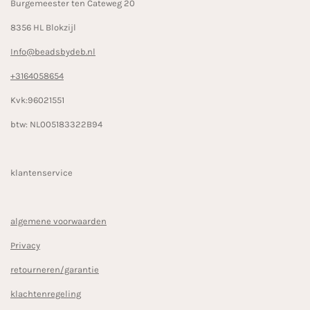
Burgemeester ten Cateweg 20
8356 HL Blokzijl
Info@beadsbydeb.nl
+3164058654
Kvk:96021551
btw: NL005183322B94
klantenservice
algemene voorwaarden
Privacy
retourneren/garantie
klachtenregeling