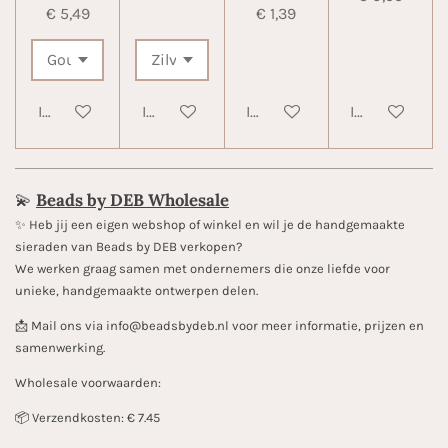
€ 5,49
€ 1,39
In winkelwagen
In winkelwagen
In winkelwagen
In winkelwa
💫
Beads by DEB Wholesale
✨️ Heb jij een eigen webshop of winkel en wil je de handgemaakte
sieraden van Beads by DEB verkopen?
We werken graag samen met ondernemers die onze liefde voor
unieke, handgemaakte ontwerpen delen.
📩 Mail ons via info@beadsbydeb.nl voor meer informatie, prijzen en
samenwerking.
Wholesale voorwaarden:
📦 Verzendkosten: € 7.45