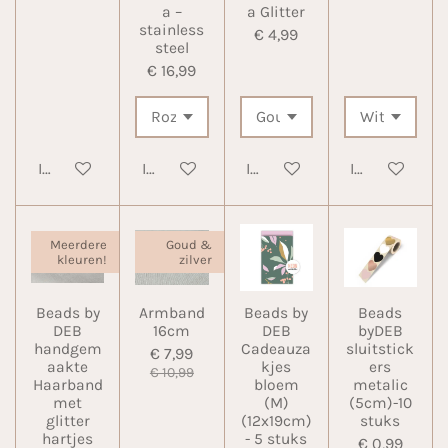
a –
a Glitter
stainless
€ 4,99
steel
€ 16,99
In winkelwagen
In winkelwagen
In winkelwagen
In winkelwa
Meerdere
Goud &
kleuren!
zilver
Beads by
Armband
Beads by
Beads
DEB
16cm
DEB
byDEB
handgem
Cadeauza
sluitstick
€ 7,99
aakte
kjes
ers
€ 10,99
Haarband
bloem
metalic
met
(M)
(5cm)-10
glitter
(12x19cm)
stuks
hartjes
- 5 stuks
€ 0,99