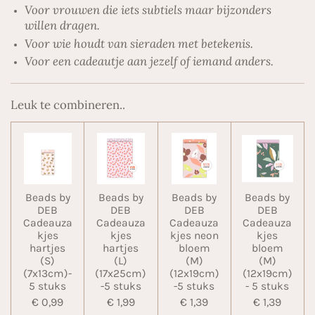
Voor vrouwen die iets subtiels maar bijzonders
willen dragen.
Voor wie houdt van sieraden met betekenis.
Voor een cadeautje aan jezelf of iemand anders.
Leuk te combineren..
Beads by
Beads by
Beads by
Beads by
DEB
DEB
DEB
DEB
Cadeauza
Cadeauza
Cadeauza
Cadeauza
kjes
kjes
kjes neon
kjes
hartjes
hartjes
bloem
bloem
(S)
(L)
(M)
(M)
(7x13cm)-
(17x25cm)
(12x19cm)
(12x19cm)
5 stuks
-5 stuks
-5 stuks
- 5 stuks
€ 0,99
€ 1,99
€ 1,39
€ 1,39