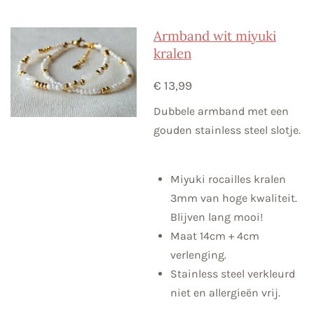
l
e
a
l
e
l
r
e
n
e
n
Armband wit miyuki
kralen
€ 13,99
Dubbele armband met een
gouden stainless steel slotje.
Miyuki rocailles kralen
3mm van hoge kwaliteit.
Blijven lang mooi!
Maat 14cm + 4cm
verlenging.
Stainless steel verkleurd
niet en allergieën vrij.