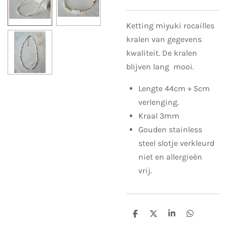
Ketting miyuki rocailles
kralen van gegevens
kwaliteit. De kralen
blijven lang mooi.
Lengte 44cm + 5cm
verlenging.
Kraal 3mm
Gouden stainless
steel slotje verkleurd
niet en allergieën
vrij.
D
D
S
D
e
e
h
e