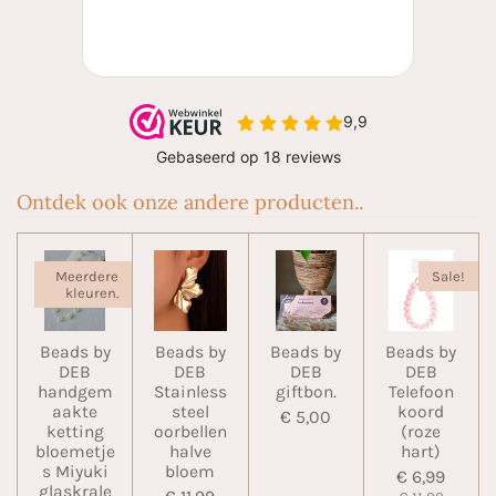
Ontdek ook onze andere producten..
Meerdere
Sale!
kleuren.
Beads by
Beads by
Beads by
Beads by
DEB
DEB
DEB
DEB
handgem
Stainless
giftbon.
Telefoon
aakte
steel
koord
€ 5,00
ketting
oorbellen
(roze
bloemetje
halve
hart)
s Miyuki
bloem
€ 6,99
glaskrale