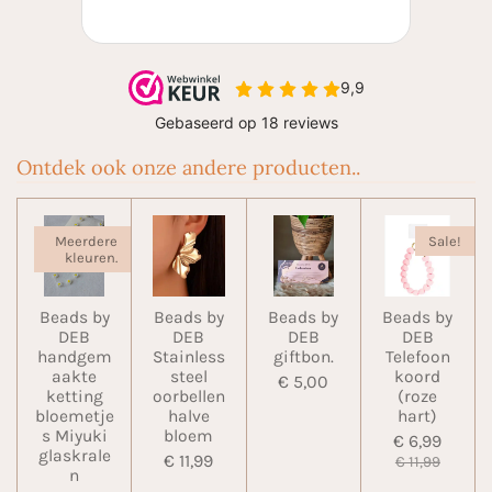
Ontdek ook onze andere producten..
Meerdere
Sale!
kleuren.
Beads by
Beads by
Beads by
Beads by
DEB
DEB
DEB
DEB
handgem
Stainless
giftbon.
Telefoon
aakte
steel
koord
€ 5,00
ketting
oorbellen
(roze
bloemetje
halve
hart)
s Miyuki
bloem
€ 6,99
glaskrale
€ 11,99
€ 11,99
n