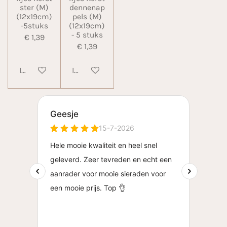
ster (M)
dennenap
(12x19cm)
pels (M)
-5stuks
(12x19cm)
- 5 stuks
€ 1,39
€ 1,39
In winkelwagen
In winkelwagen