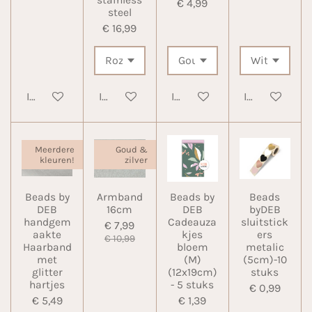
€ 4,99
steel
€ 16,99
In winkelwagen
In winkelwagen
In winkelwagen
In winkelwa
Meerdere
Goud &
kleuren!
zilver
Beads by
Armband
Beads by
Beads
DEB
16cm
DEB
byDEB
handgem
Cadeauza
sluitstick
€ 7,99
aakte
kjes
ers
€ 10,99
Haarband
bloem
metalic
met
(M)
(5cm)-10
glitter
(12x19cm)
stuks
hartjes
- 5 stuks
€ 0,99
€ 5,49
€ 1,39