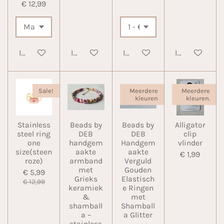
€ 12,99
In winkelwagen
In winkelwagen
In winkelwagen
In winkelwa
Sale!
Meerdere
Meerdere
kleuren
kleuren.
Stainless
Beads by
Beads by
Alligator
steel ring
DEB
DEB
clip
one
handgem
Handgem
vlinder
size(steen
aakte
aakte
€ 1,99
roze)
armband
Verguld
met
Gouden
€ 5,99
Grieks
Elastisch
€ 12,99
keramiek
e Ringen
&
met
shamball
Shamball
a –
a Glitter
stainless