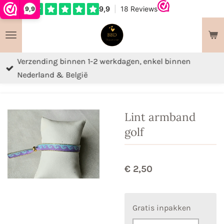
9,9
Ga
direct
naar
de
Verzending binnen 1-2 werkdagen, enkel binnen
hoofdinhoud
Nederland & België
Lint armband
golf
€ 2,50
Gratis inpakken