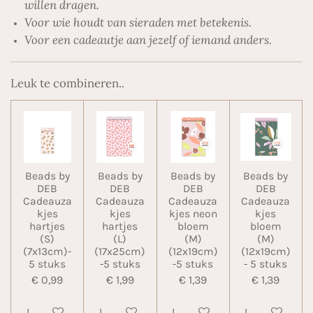
willen dragen.
Voor wie houdt van sieraden met betekenis.
Voor een cadeautje aan jezelf of iemand anders.
Leuk te combineren..
Beads by
Beads by
Beads by
Beads by
DEB
DEB
DEB
DEB
Cadeauza
Cadeauza
Cadeauza
Cadeauza
kjes
kjes
kjes neon
kjes
hartjes
hartjes
bloem
bloem
(S)
(L)
(M)
(M)
(7x13cm)-
(17x25cm)
(12x19cm)
(12x19cm)
5 stuks
-5 stuks
-5 stuks
- 5 stuks
€ 0,99
€ 1,99
€ 1,39
€ 1,39
In winkelwagen
In winkelwagen
In winkelwagen
In winkelwa