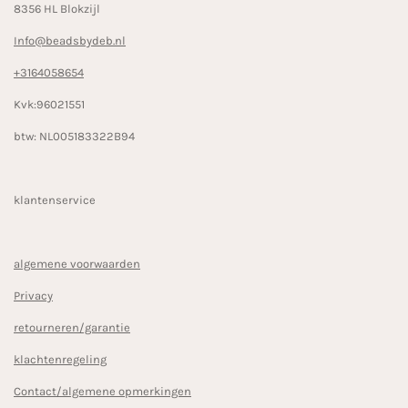
8356 HL Blokzijl
Info@beadsbydeb.nl
+3164058654
Kvk:96021551
btw: NL005183322B94
klantenservice
algemene voorwaarden
Privacy
retourneren/garantie
klachtenregeling
Contact/algemene opmerkingen