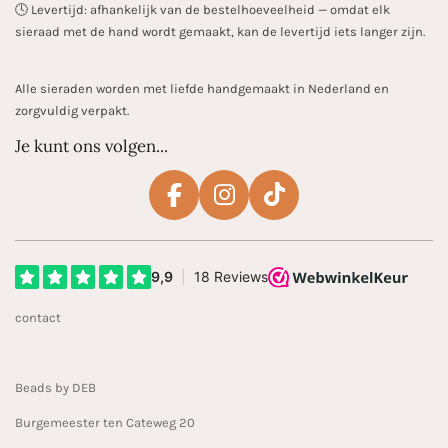
🕓 Levertijd: afhankelijk van de bestelhoeveelheid — omdat elk
sieraad met de hand wordt gemaakt, kan de levertijd iets langer zijn.
Alle sieraden worden met liefde handgemaakt in Nederland en
zorgvuldig verpakt.
Je kunt ons volgen...
F
I
T
a
n
i
c
s
k
e
t
T
b
a
o
contact
o
g
k
o
r
k
a
Beads by DEB
m
Burgemeester ten Cateweg 20