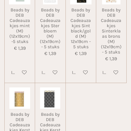
Beads by
Beads by
Beads by
Beads by
DEB
DEB
DEB
DEB
Cadeauza
Cadeauza
Cadeauza
Cadeauza
kjes mint
kjes Ster
kjes Sint
kjes
(M)
bloem
black/gol
Sinterkla
(12x19cm)
(M)
d (M)
as brons
-5 stuks
(12x19cm)
12x19cm -
(M)
- 5 stuks
5 stuks
(12x19cm)
€ 1,39
- 5 stuks
€ 1,39
€ 1,39
€ 1,39
In winkelwagen
In winkelwagen
In winkelwagen
In winkelwa
Beads by
Beads by
DEB
DEB
Cadeauza
Cadeauza
kjes Kerst
kjes Kerst