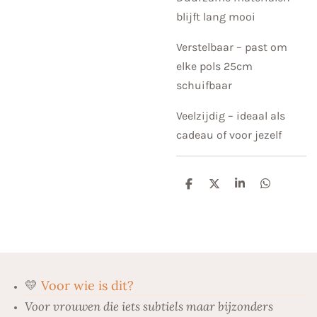
blijft lang mooi
Verstelbaar – past om
elke pols 25cm
schuifbaar
Veelzijdig – ideaal als
cadeau of voor jezelf
D
D
S
D
e
e
h
e
l
e
a
l
e
l
r
e
n
e
n
💛
Voor wie is dit?
Voor vrouwen die iets subtiels maar bijzonders