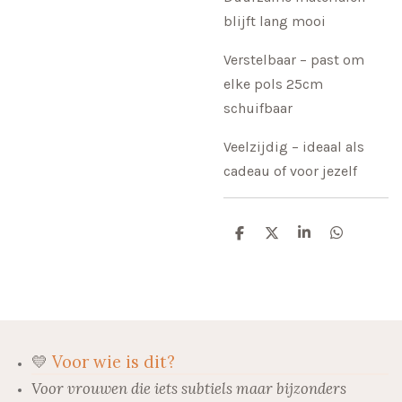
blijft lang mooi
Verstelbaar – past om
elke pols 25cm
schuifbaar
Veelzijdig – ideaal als
cadeau of voor jezelf
D
D
S
D
e
e
h
e
l
e
a
l
e
l
r
e
n
e
n
💛
Voor wie is dit?
Voor vrouwen die iets subtiels maar bijzonders