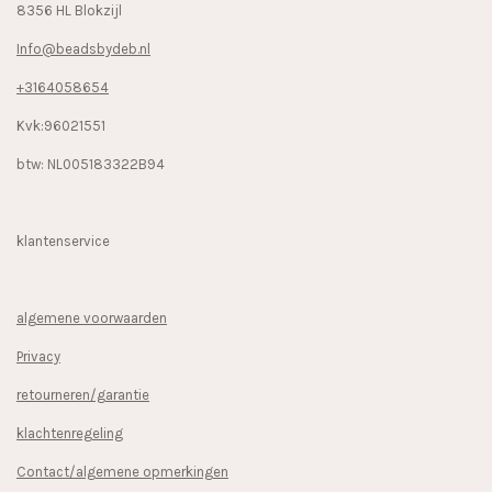
8356 HL Blokzijl
Info@beadsbydeb.nl
+3164058654
Kvk:96021551
btw: NL005183322B94
klantenservice
algemene voorwaarden
Privacy
retourneren/garantie
klachtenregeling
Contact/algemene opmerkingen