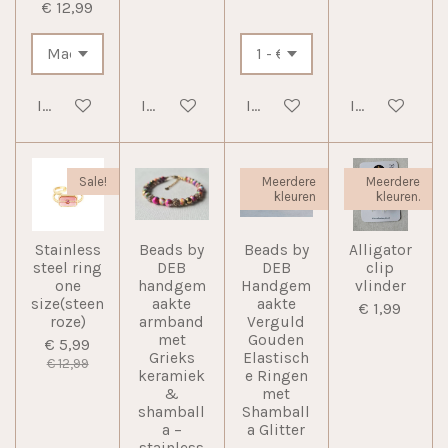
€ 12,99
In winkelwagen
In winkelwagen
In winkelwagen
In winkelwag
Sale!
Meerdere
Meerdere
kleuren
kleuren.
Stainless
Beads by
Beads by
Alligator
steel ring
DEB
DEB
clip
one
handgem
Handgem
vlinder
size(steen
aakte
aakte
€ 1,99
roze)
armband
Verguld
met
Gouden
€ 5,99
Grieks
Elastisch
€ 12,99
keramiek
e Ringen
&
met
shamball
Shamball
a –
a Glitter
stainless