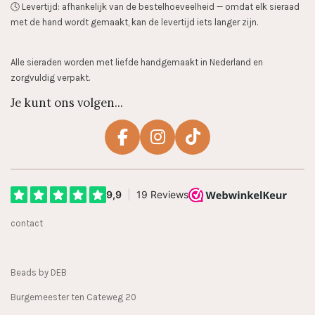
🕓 Levertijd: afhankelijk van de bestelhoeveelheid — omdat elk sieraad
met de hand wordt gemaakt, kan de levertijd iets langer zijn.
Alle sieraden worden met liefde handgemaakt in Nederland en
zorgvuldig verpakt.
Je kunt ons volgen...
F
I
T
a
n
i
c
s
k
e
t
T
b
a
o
contact
o
g
k
o
r
k
a
Beads by DEB
m
Burgemeester ten Cateweg 20