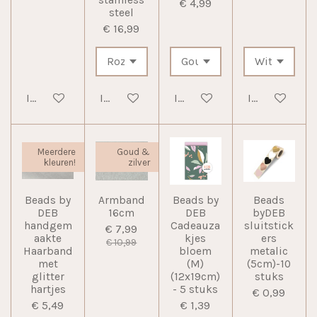
€ 4,99
steel
€ 16,99
In winkelwagen
In winkelwagen
In winkelwagen
In winkelwag
Meerdere
Goud &
kleuren!
zilver
Beads by
Armband
Beads by
Beads
DEB
16cm
DEB
byDEB
handgem
Cadeauza
sluitstick
€ 7,99
aakte
kjes
ers
€ 10,99
Haarband
bloem
metalic
met
(M)
(5cm)-10
glitter
(12x19cm)
stuks
hartjes
- 5 stuks
€ 0,99
€ 5,49
€ 1,39