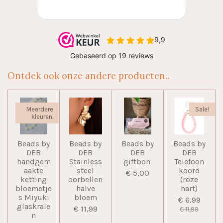
Ontdek ook onze andere producten..
Meerdere
Sale!
kleuren.
Beads by
Beads by
Beads by
Beads by
DEB
DEB
DEB
DEB
handgem
Stainless
giftbon.
Telefoon
aakte
steel
koord
€ 5,00
ketting
oorbellen
(roze
bloemetje
halve
hart)
s Miyuki
bloem
€ 6,99
glaskrale
€ 11,99
€ 11,99
n