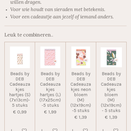
willen dragen.
Voor wie houdt van sieraden met betekenis.
Voor een cadeautje aan jezelf of iemand anders.
Leuk te combineren..
Beads by
Beads by
Beads by
Beads by
DEB
DEB
DEB
DEB
Cadeauza
Cadeauza
Cadeauza
Cadeauza
kjes
kjes
kjes neon
kjes
hartjes (S)
hartjes (L)
bloem
bloem
(7x13cm)-
(17x25cm)
(M)
(M)
5 stuks
-5 stuks
(12x19cm)
(12x19cm)
-5 stuks
- 5 stuks
€ 0,99
€ 1,99
€ 1,39
€ 1,39
In winkelwagen
In winkelwagen
In winkelwagen
In winkelwag