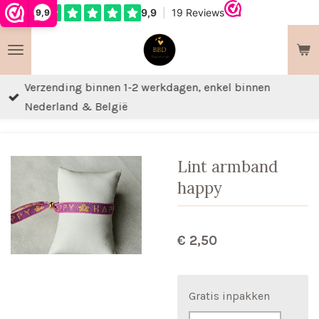
9,9
Ga
direct
naar
de
Verzending binnen 1-2 werkdagen, enkel binnen
hoofdinhoud
Nederland & België
Lint armband
happy
€ 2,50
Gratis inpakken