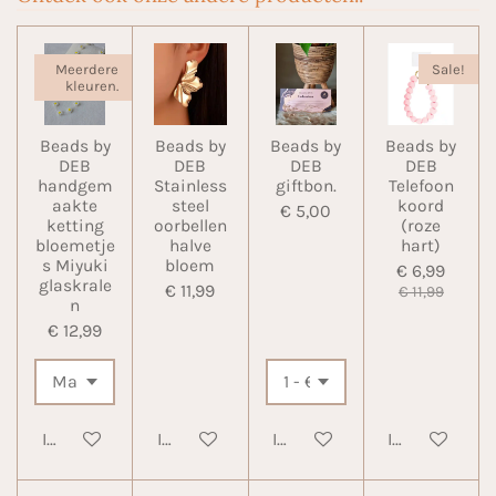
Meerdere
Sale!
kleuren.
Beads by
Beads by
Beads by
Beads by
DEB
DEB
DEB
DEB
handgem
Stainless
giftbon.
Telefoon
aakte
steel
koord
€ 5,00
ketting
oorbellen
(roze
bloemetje
halve
hart)
s Miyuki
bloem
€ 6,99
glaskrale
€ 11,99
€ 11,99
n
€ 12,99
In winkelwagen
In winkelwagen
In winkelwagen
In winkelwa