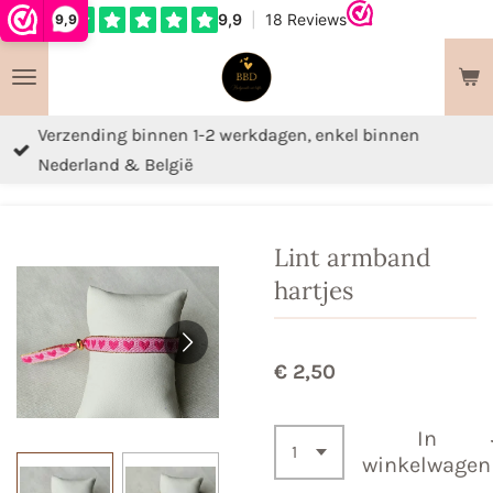
9,9
Ga
direct
naar
de
Verzending binnen 1-2 werkdagen, enkel binnen
hoofdinhoud
Nederland & België
Lint armband
hartjes
€ 2,50
In
winkelwagen