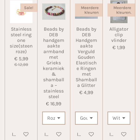
Sale!
Meerdere
Meerdere
kleuren
kleuren.
Stainless
Beads by
Beads by
Alligator
steel ring
DEB
DEB
clip
one
handgem
Handgem
vlinder
size(steen
aakte
aakte
€ 1,99
roze)
armband
Verguld
met
Gouden
€ 5,99
Grieks
Elastisch
€ 12,99
keramiek
e Ringen
&
met
shamball
Shamball
a –
a Glitter
stainless
€ 4,99
steel
€ 16,99
In winkelwagen
In winkelwagen
In winkelwagen
In winkelwa