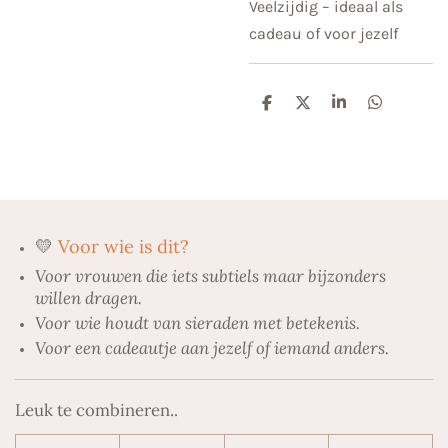
Veelzijdig – ideaal als
cadeau of voor jezelf
D
D
S
D
e
e
h
e
l
e
a
l
e
l
r
e
n
e
n
💛
Voor wie is dit?
Voor vrouwen die iets subtiels maar bijzonders
willen dragen.
Voor wie houdt van sieraden met betekenis.
Voor een cadeautje aan jezelf of iemand anders.
Leuk te combineren..