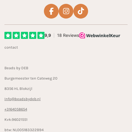
F
I
T
a
n
i
c
s
k
e
t
T
b
a
o
contact
o
g
k
o
r
k
a
Beads by DEB
m
Burgemeester ten Cateweg 20
8356 HL Blokzijl
Info@beadsbydeb.nl
+3164058654
Kvk:96021551
btw: NL005183322B94