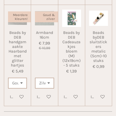
Meerdere
Goud &
kleuren!
zilver
Beads by
Armband
Beads by
Beads
DEB
16cm
DEB
byDEB
handgem
Cadeauza
sluitstick
€ 7,99
aakte
kjes
ers
€ 10,99
Haarband
bloem
metalic
met
(M)
(5cm)-10
glitter
(12x19cm)
stuks
hartjes
- 5 stuks
€ 0,99
€ 5,49
€ 1,39
In winkelwagen
In winkelwagen
In winkelwagen
In winkelwa