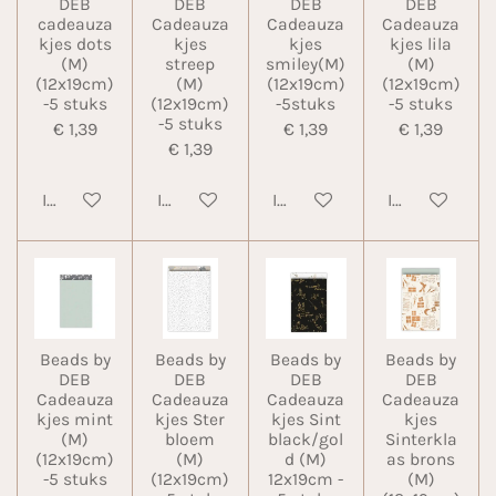
DEB
DEB
DEB
DEB
cadeauza
Cadeauza
Cadeauza
Cadeauza
kjes dots
kjes
kjes
kjes lila
(M)
streep
smiley(M)
(M)
(12x19cm)
(M)
(12x19cm)
(12x19cm)
-5 stuks
(12x19cm)
-5stuks
-5 stuks
-5 stuks
€ 1,39
€ 1,39
€ 1,39
€ 1,39
In winkelwagen
In winkelwagen
In winkelwagen
In winkelwa
Beads by
Beads by
Beads by
Beads by
DEB
DEB
DEB
DEB
Cadeauza
Cadeauza
Cadeauza
Cadeauza
kjes mint
kjes Ster
kjes Sint
kjes
(M)
bloem
black/gol
Sinterkla
(12x19cm)
(M)
d (M)
as brons
-5 stuks
(12x19cm)
12x19cm -
(M)