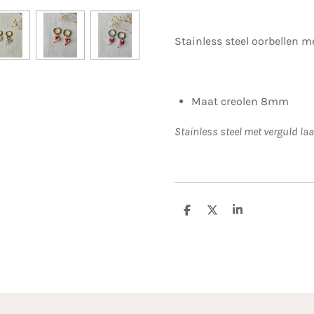
Stainless steel oorbellen m
Maat creolen 8mm
Stainless steel met verguld laa
D
D
S
e
e
h
l
e
a
e
l
r
n
e