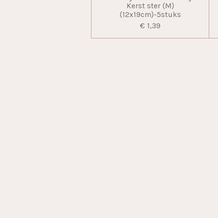
Kerst ster (M)
(12x19cm)-5stuks
€ 1,39