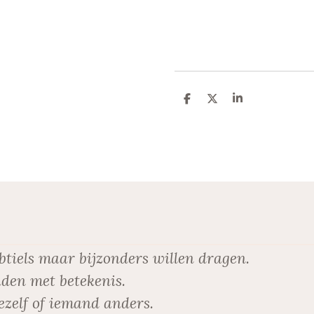
D
D
S
e
e
h
l
e
a
e
l
r
n
e
btiels maar bijzonders willen dragen.
den met betekenis.
ezelf of iemand anders.