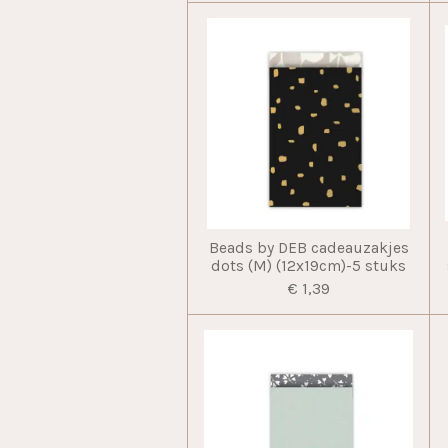
Beads by DEB cadeauzakjes
dots (M) (12x19cm)-5 stuks
€ 1,39