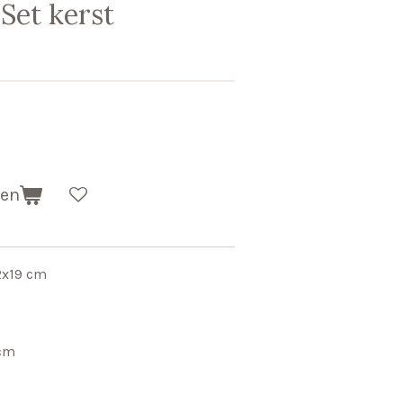
Set kerst
gen
2x19 cm
 cm