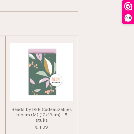
9,9
Beads by DEB Cadeauzakjes
bloem (M) (12x19cm) - 5
stuks
€ 1,39