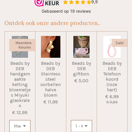
Ontdek ook onze andere producten..
Meerdere
Sale!
kleuren.
Beads by
Beads by
Beads by
Beads by
DEB
DEB
DEB
DEB
handgem
Stainless
giftbon.
Telefoon
aakte
steel
koord
€ 5,00
ketting
oorbellen
(roze
bloemetje
halve
hart)
s Miyuki
bloem
€ 6,99
glaskrale
€ 11,99
€ 11,99
n
€ 12,99