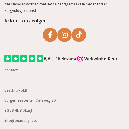
Alle sieraden worden met liefde handgemaakt in Nederland en
zorgvuldig verpakt.
Je kunt ons volgen...
F
I
T
a
n
i
c
s
k
e
t
T
b
a
o
contact
o
g
k
o
r
k
a
Beads by DEB
m
Burgemeester ten Cateweg 20
8356 HL Blokzijl
Info@beadsbydeb.nl