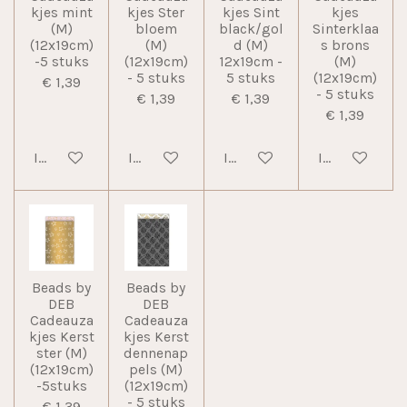
kjes mint
kjes Ster
kjes Sint
kjes
(M)
bloem
black/gol
Sinterklaa
(12x19cm)
(M)
d (M)
s brons
-5 stuks
(12x19cm)
12x19cm -
(M)
- 5 stuks
5 stuks
(12x19cm)
€ 1,39
- 5 stuks
€ 1,39
€ 1,39
€ 1,39
In winkelwagen
In winkelwagen
In winkelwagen
In winkelwag
Beads by
Beads by
DEB
DEB
Cadeauza
Cadeauza
kjes Kerst
kjes Kerst
ster (M)
dennenap
(12x19cm)
pels (M)
-5stuks
(12x19cm)
- 5 stuks
€ 1,39