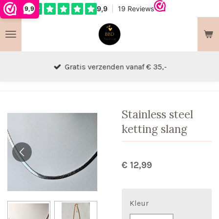
9,9
Ga
direct
naar
de
hoofdinhoud
Gratis verzenden vanaf € 35,-
Stainless steel
ketting slang
€ 12,99
Kleur