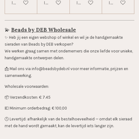
In winkelwagen
In winkelwagen
In winkelwagen
In winkelwag
💫
Beads by DEB Wholesale
✨️ Heb jij een eigen webshop of winkel en wil je de handgemaakte
sieraden van Beads by DEB verkopen?
We werken graag samen met ondernemers die onze liefde voor unieke,
handgemaakte ontwerpen delen.
📩 Mail ons via info@beadsbydeb.nl voor meer informatie, prijzen en
samenwerking.
Wholesale voorwaarden:
📦 Verzendkosten: € 7.45
💶 Minimum orderbedrag: € 100,00
🕓 Levertijd: afhankelijk van de bestelhoeveelheid — omdat elk sieraad
met de hand wordt gemaakt, kan de levertijd iets langer zijn.