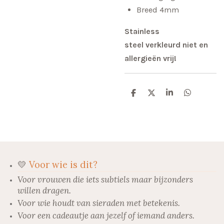
Breed 4mm
Stainless
steel verkleurd niet en
allergieën vrij!
D
D
S
D
e
e
h
e
l
e
a
l
e
l
r
e
n
e
n
💛
Voor wie is dit?
Voor vrouwen die iets subtiels maar bijzonders
willen dragen.
Voor wie houdt van sieraden met betekenis.
Voor een cadeautje aan jezelf of iemand anders.