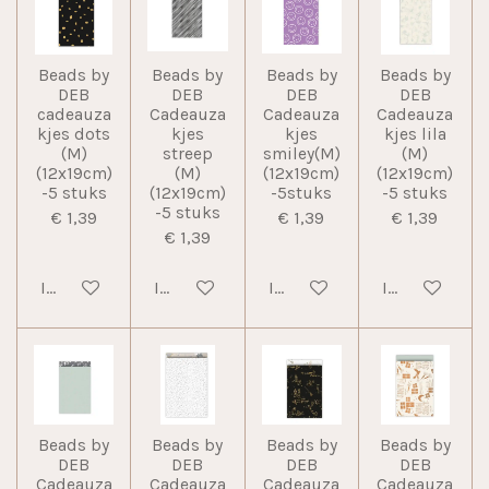
Beads by
Beads by
Beads by
Beads by
DEB
DEB
DEB
DEB
cadeauza
Cadeauza
Cadeauza
Cadeauza
kjes dots
kjes
kjes
kjes lila
(M)
streep
smiley(M)
(M)
(12x19cm)
(M)
(12x19cm)
(12x19cm)
-5 stuks
(12x19cm)
-5stuks
-5 stuks
-5 stuks
€ 1,39
€ 1,39
€ 1,39
€ 1,39
In winkelwagen
In winkelwagen
In winkelwagen
In winkelwag
Beads by
Beads by
Beads by
Beads by
DEB
DEB
DEB
DEB
Cadeauza
Cadeauza
Cadeauza
Cadeauza