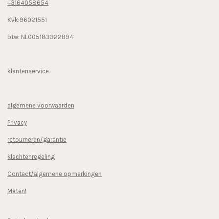
+3164058654
Kvk:96021551
btw: NL005183322B94
klantenservice
algemene voorwaarden
Privacy
retourneren/garantie
klachtenregeling
Contact/algemene opmerkingen
Maten!