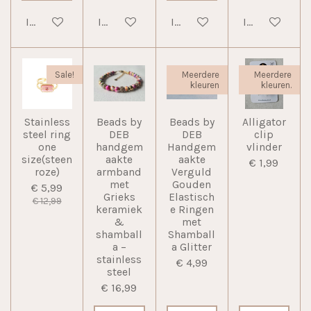
In winkelwagen
In winkelwagen
In winkelwagen
In winkelwag
Sale!
Meerdere
Meerdere
kleuren
kleuren.
Stainless
Beads by
Beads by
Alligator
steel ring
DEB
DEB
clip
one
handgem
Handgem
vlinder
size(steen
aakte
aakte
€ 1,99
roze)
armband
Verguld
met
Gouden
€ 5,99
Grieks
Elastisch
€ 12,99
keramiek
e Ringen
&
met
shamball
Shamball
a –
a Glitter
stainless
€ 4,99
steel
€ 16,99