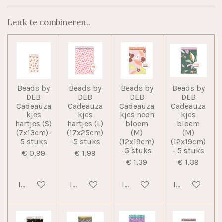
Leuk te combineren..
Beads by
Beads by
Beads by
Beads by
DEB
DEB
DEB
DEB
Cadeauza
Cadeauza
Cadeauza
Cadeauza
kjes
kjes
kjes neon
kjes
hartjes (S)
hartjes (L)
bloem
bloem
(7x13cm)-
(17x25cm)
(M)
(M)
5 stuks
-5 stuks
(12x19cm)
(12x19cm)
-5 stuks
- 5 stuks
€ 0,99
€ 1,99
€ 1,39
€ 1,39
In winkelwagen
In winkelwagen
In winkelwagen
In winkelwag