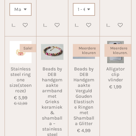
In winkelwagen
In winkelwagen
In winkelwagen
In winkelwa
Sale!
Meerdere
Meerdere
kleuren
kleuren.
Stainless
Beads by
Beads by
Alligator
steel ring
DEB
DEB
clip
one
handgem
Handgem
vlinder
size(steen
aakte
aakte
€ 1,99
roze)
armband
Verguld
met
Gouden
€ 5,99
Grieks
Elastisch
€ 12,99
keramiek
e Ringen
&
met
shamball
Shamball
a –
a Glitter
stainless
€ 4,99
steel