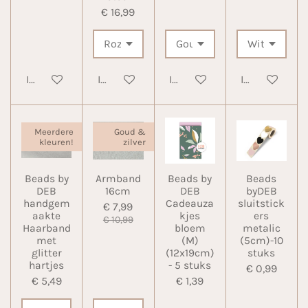
€ 16,99
In winkelwagen
In winkelwagen
In winkelwagen
In winkelwa
Meerdere
Goud &
kleuren!
zilver
Beads by
Armband
Beads by
Beads
DEB
16cm
DEB
byDEB
handgem
Cadeauza
sluitstick
€ 7,99
aakte
kjes
ers
€ 10,99
Haarband
bloem
metalic
met
(M)
(5cm)-10
glitter
(12x19cm)
stuks
hartjes
- 5 stuks
€ 0,99
€ 5,49
€ 1,39