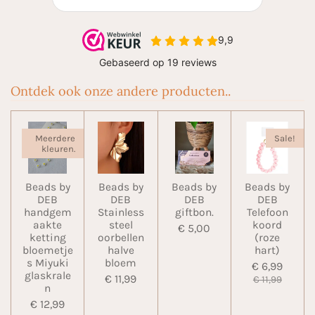
Ontdek ook onze andere producten..
Meerdere
Sale!
kleuren.
Beads by
Beads by
Beads by
Beads by
DEB
DEB
DEB
DEB
handgem
Stainless
giftbon.
Telefoon
aakte
steel
koord
€ 5,00
ketting
oorbellen
(roze
bloemetje
halve
hart)
s Miyuki
bloem
€ 6,99
glaskrale
€ 11,99
€ 11,99
n
€ 12,99