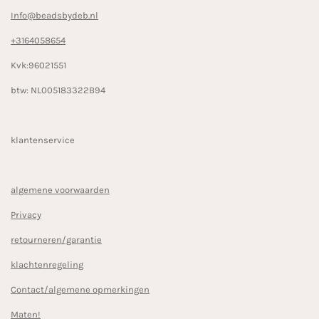
Info@beadsbydeb.nl
+3164058654
Kvk:96021551
btw: NL005183322B94
klantenservice
algemene voorwaarden
Privacy
retourneren/garantie
klachtenregeling
Contact/algemene opmerkingen
Maten!