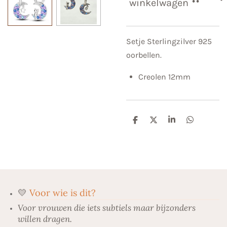
winkelwagen
Setje Sterlingzilver 925
oorbellen.
Creolen 12mm
D
D
S
D
e
e
h
e
l
e
a
l
e
l
r
e
n
e
n
💛
Voor wie is dit?
Voor vrouwen die iets subtiels maar bijzonders
willen dragen.