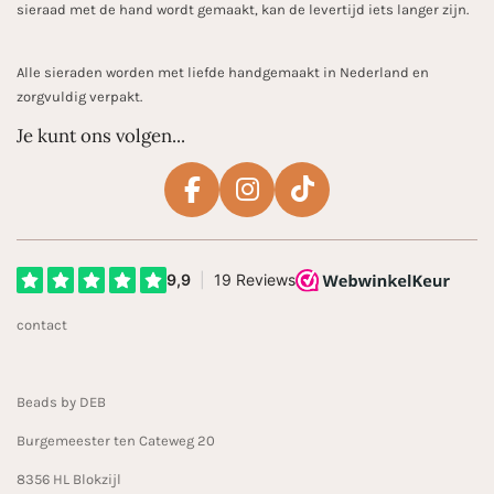
sieraad met de hand wordt gemaakt, kan de levertijd iets langer zijn.
Alle sieraden worden met liefde handgemaakt in Nederland en
zorgvuldig verpakt.
Je kunt ons volgen...
F
I
T
a
n
i
c
s
k
e
t
T
b
a
o
contact
o
g
k
o
r
k
a
Beads by DEB
m
Burgemeester ten Cateweg 20
8356 HL Blokzijl