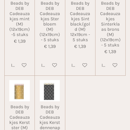
Beads by
Beads by
Beads by
Beads by
DEB
DEB
DEB
DEB
Cadeauza
Cadeauza
Cadeauza
Cadeauza
kjes mint
kjes Ster
kjes Sint
kjes
(M)
bloem
black/gol
Sinterkla
(12x19cm)
(M)
d (M)
as brons
-5 stuks
(12x19cm)
12x19cm -
(M)
- 5 stuks
5 stuks
(12x19cm)
€ 1,39
- 5 stuks
€ 1,39
€ 1,39
€ 1,39
In winkelwagen
In winkelwagen
In winkelwagen
In winkelwa
Beads by
Beads by
DEB
DEB
Cadeauza
Cadeauza
kjes Kerst
kjes Kerst
ster (M)
dennenap