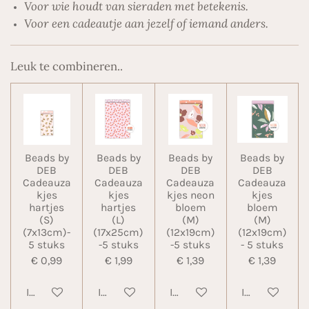
Voor wie houdt van sieraden met betekenis.
Voor een cadeautje aan jezelf of iemand anders.
Leuk te combineren..
Beads by
Beads by
Beads by
Beads by
DEB
DEB
DEB
DEB
Cadeauza
Cadeauza
Cadeauza
Cadeauza
kjes
kjes
kjes neon
kjes
hartjes
hartjes
bloem
bloem
(S)
(L)
(M)
(M)
(7x13cm)-
(17x25cm)
(12x19cm)
(12x19cm)
5 stuks
-5 stuks
-5 stuks
- 5 stuks
€ 0,99
€ 1,99
€ 1,39
€ 1,39
In winkelwagen
In winkelwagen
In winkelwagen
In winkelwa