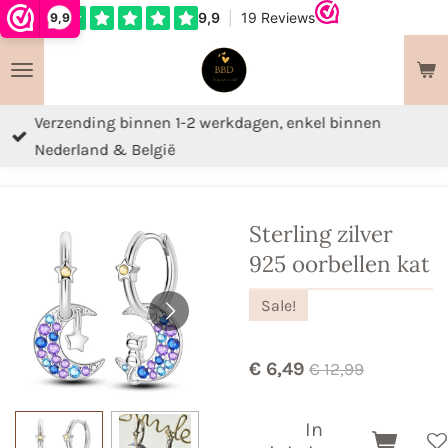
9,9
Ga
direct
naar
de
Verzending binnen 1-2 werkdagen, enkel binnen
hoofdinhoud
Nederland & België
Sterling zilver
925 oorbellen kat
Sale!
€ 6,49
€ 12,99
In