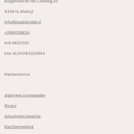
Burgemeester ten Cateweg 20
8356 HL Blokzijl
Info@beadsbydeb.nl
+3164058654
Kvk:96021551
btw: NL005183322B94
klantenservice
algemene voorwaarden
Privacy
retourneren/garantie
klachtenregeling