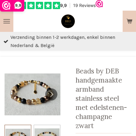
9,9
Ga
direct
naar
de
Verzending binnen 1-2 werkdagen, enkel binnen
hoofdinhoud
Nederland & België
Beads by DEB
handgemaakte
armband
stainless steel
met edelstenen-
champagne
zwart