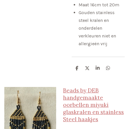
Maat 16cm tot 20m
Gouden stainless
steel kralen en
onderdelen
verkleuren niet en
allergieën vrij
D
D
S
D
e
e
h
e
l
e
a
l
e
l
r
e
n
e
n
Beads by DEB
handgemaakte
oorbellen miyuki
glaskralen en stainless
Steel haakjes