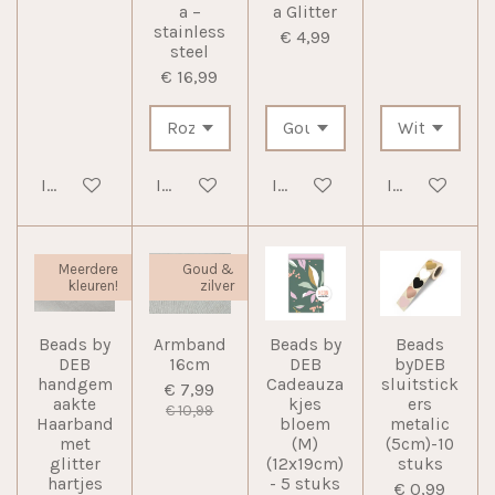
a –
a Glitter
stainless
€ 4,99
steel
€ 16,99
In winkelwagen
In winkelwagen
In winkelwagen
In winkelwag
Meerdere
Goud &
kleuren!
zilver
Beads by
Armband
Beads by
Beads
DEB
16cm
DEB
byDEB
handgem
Cadeauza
sluitstick
€ 7,99
aakte
kjes
ers
€ 10,99
Haarband
bloem
metalic
met
(M)
(5cm)-10
glitter
(12x19cm)
stuks
hartjes
- 5 stuks
€ 0,99