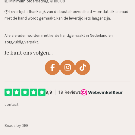
💶 Minimum orderbedrag: € 100,00
🕓 Levertijd: afhankelijk van de bestelhoeveelheid — omdat elk sieraad
met de hand wordt gemaakt, kan de levertijd iets langer zijn.
Alle sieraden worden met liefde handgemaakt in Nederland en
zorgvuldig verpakt.
Je kunt ons volgen...
F
I
T
a
n
i
c
s
k
e
t
T
b
a
o
contact
o
g
k
o
r
k
a
Beads by DEB
m