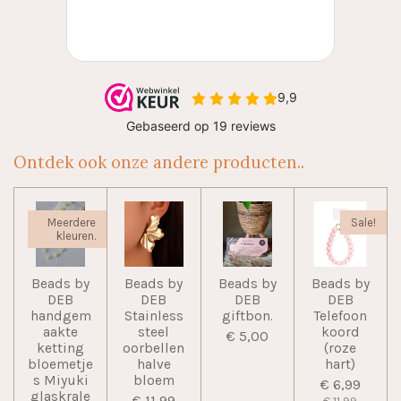
Ontdek ook onze andere producten..
Meerdere
Sale!
kleuren.
Beads by
Beads by
Beads by
Beads by
DEB
DEB
DEB
DEB
handgem
Stainless
giftbon.
Telefoon
aakte
steel
koord
€ 5,00
ketting
oorbellen
(roze
bloemetje
halve
hart)
s Miyuki
bloem
€ 6,99
glaskrale
€ 11,99