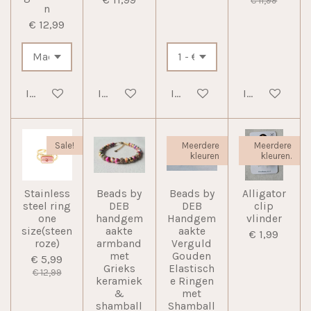
€ 11,99
n
€ 12,99
In winkelwagen
In winkelwagen
In winkelwagen
In winkelwag
Sale!
Meerdere
Meerdere
kleuren
kleuren.
Stainless
Beads by
Beads by
Alligator
steel ring
DEB
DEB
clip
one
handgem
Handgem
vlinder
size(steen
aakte
aakte
€ 1,99
roze)
armband
Verguld
met
Gouden
€ 5,99
Grieks
Elastisch
€ 12,99
keramiek
e Ringen
&
met
shamball
Shamball