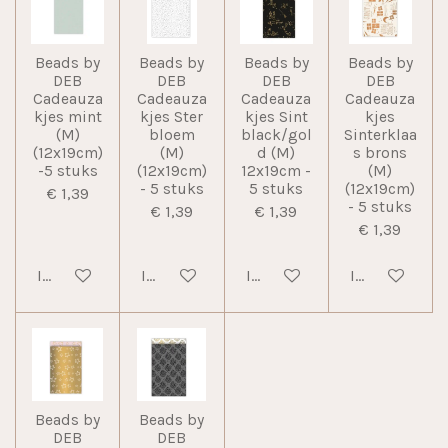
Beads by
Beads by
Beads by
Beads by
DEB
DEB
DEB
DEB
Cadeauza
Cadeauza
Cadeauza
Cadeauza
kjes mint
kjes Ster
kjes Sint
kjes
(M)
bloem
black/gol
Sinterklaa
(12x19cm)
(M)
d (M)
s brons
-5 stuks
(12x19cm)
12x19cm -
(M)
- 5 stuks
5 stuks
(12x19cm)
€ 1,39
- 5 stuks
€ 1,39
€ 1,39
€ 1,39
In winkelwagen
In winkelwagen
In winkelwagen
In winkelwag
Beads by
Beads by
DEB
DEB