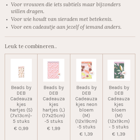
Voor vrouwen die iets subtiels maar bijzonders
willen dragen.
Voor wie houdt van sieraden met betekenis.
Voor een cadeautje aan jezelf of iemand anders.
Leuk te combineren..
Beads by
Beads by
Beads by
Beads by
DEB
DEB
DEB
DEB
Cadeauza
Cadeauza
Cadeauza
Cadeauza
kjes
kjes
kjes neon
kjes
hartjes (S)
hartjes (L)
bloem
bloem
(7x13cm)-
(17x25cm)
(M)
(M)
5 stuks
-5 stuks
(12x19cm)
(12x19cm)
-5 stuks
- 5 stuks
€ 0,99
€ 1,99
€ 1,39
€ 1,39