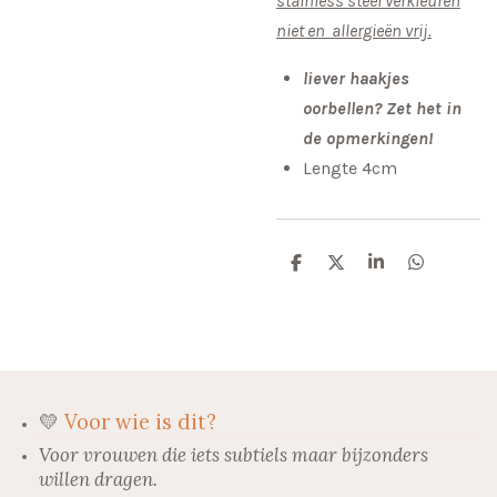
stainless steel verkleuren
niet en allergieën vrij.
liever haakjes
oorbellen? Zet het in
de opmerkingen!
Lengte 4cm
D
D
S
D
e
e
h
e
l
e
a
l
e
l
r
e
n
e
n
💛
Voor wie is dit?
Voor vrouwen die iets subtiels maar bijzonders
willen dragen.