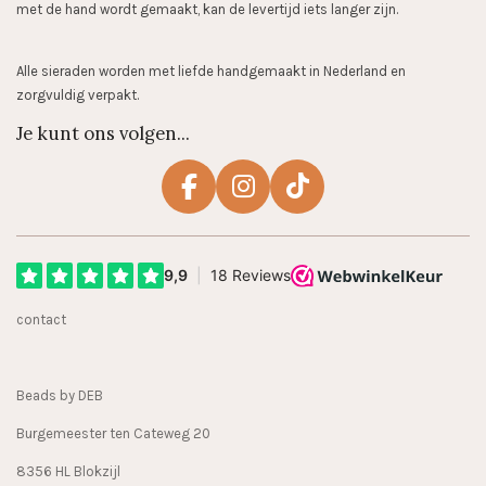
met de hand wordt gemaakt, kan de levertijd iets langer zijn.
Alle sieraden worden met liefde handgemaakt in Nederland en
zorgvuldig verpakt.
Je kunt ons volgen...
F
I
T
a
n
i
c
s
k
e
t
T
b
a
o
contact
o
g
k
o
r
k
a
Beads by DEB
m
Burgemeester ten Cateweg 20
8356 HL Blokzijl