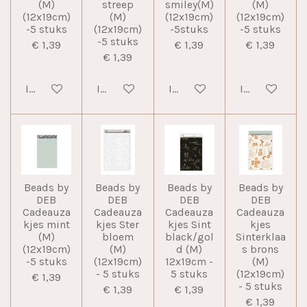
(M)
streep
smiley(M)
(M)
(12x19cm)
(M)
(12x19cm)
(12x19cm)
-5 stuks
(12x19cm)
-5stuks
-5 stuks
-5 stuks
€ 1,39
€ 1,39
€ 1,39
€ 1,39
In winkelwagen
In winkelwagen
In winkelwagen
In winkelwag
Beads by
Beads by
Beads by
Beads by
DEB
DEB
DEB
DEB
Cadeauza
Cadeauza
Cadeauza
Cadeauza
kjes mint
kjes Ster
kjes Sint
kjes
(M)
bloem
black/gol
Sinterklaa
(12x19cm)
(M)
d (M)
s brons
-5 stuks
(12x19cm)
12x19cm -
(M)
- 5 stuks
5 stuks
(12x19cm)
€ 1,39
- 5 stuks
€ 1,39
€ 1,39
€ 1,39