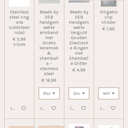
Stainless
Beads by
Beads by
Alligator
steel ring
DEB
DEB
clip
one
handgem
Handgem
vlinder
size(steen
aakte
aakte
€ 1,99
roze)
armband
Verguld
met
Gouden
€ 5,99
Grieks
Elastisch
€ 12,99
keramiek
e Ringen
&
met
shamball
Shamball
a –
a Glitter
stainless
€ 4,99
steel
€ 16,99
In winkelwagen
In winkelwagen
In winkelwagen
In winkelwag