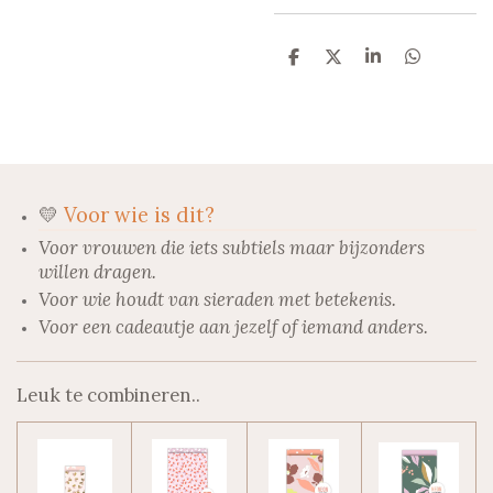
D
D
S
D
e
e
h
e
l
e
a
l
e
l
r
e
n
e
n
💛
Voor wie is dit?
Voor vrouwen die iets subtiels maar bijzonders
willen dragen.
Voor wie houdt van sieraden met betekenis.
Voor een cadeautje aan jezelf of iemand anders.
Leuk te combineren..