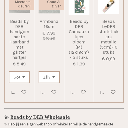
Meerdere
Goud &
kleuren!
zilver
Beads by
Armband
Beads by
Beads
DEB
16cm
DEB
byDEB
handgem
Cadeauza
sluitstick
€ 7,99
aakte
kjes
ers
€ 10,99
Haarband
bloem
metalic
met
(M)
(5cm)-10
glitter
(12x19cm)
stuks
hartjes
- 5 stuks
€ 0,99
€ 5,49
€ 1,39
In winkelwagen
In winkelwagen
In winkelwagen
In winkelwag
💫
Beads by DEB Wholesale
✨️ Heb jij een eigen webshop of winkel en wil je de handgemaakte