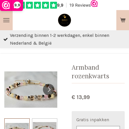
9,9
Ga
direct
naar
de
Verzending binnen 1-2 werkdagen, enkel binnen
hoofdinhoud
Nederland & België
Armband
rozenkwarts
€ 13,99
Gratis inpakken