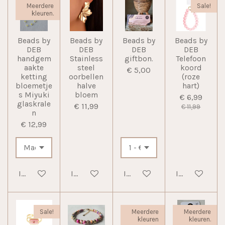
Meerdere
Sale!
kleuren.
Beads by
Beads by
Beads by
Beads by
DEB
DEB
DEB
DEB
handgem
Stainless
giftbon.
Telefoon
aakte
steel
koord
€ 5,00
ketting
oorbellen
(roze
bloemetje
halve
hart)
s Miyuki
bloem
€ 6,99
glaskrale
€ 11,99
€ 11,99
n
€ 12,99
In winkelwagen
In winkelwagen
In winkelwagen
In winkelwag
Sale!
Meerdere
Meerdere
kleuren
kleuren.