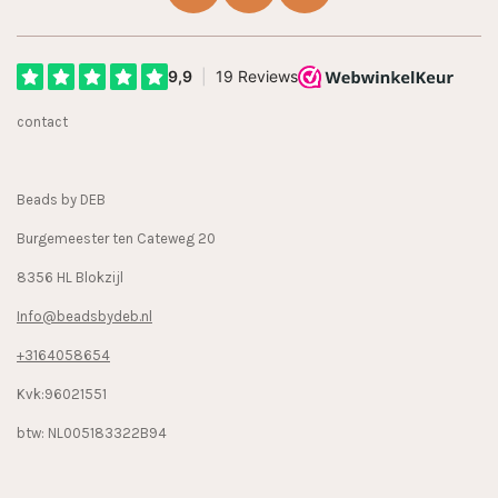
a
n
i
c
s
k
e
t
T
b
a
o
contact
o
g
k
o
r
k
a
Beads by DEB
m
Burgemeester ten Cateweg 20
8356 HL Blokzijl
Info@beadsbydeb.nl
+3164058654
Kvk:96021551
btw: NL005183322B94