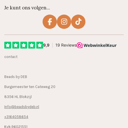
Je kunt ons volgen...
F
I
T
a
n
i
c
s
k
e
t
T
b
a
o
contact
o
g
k
o
r
k
a
Beads by DEB
m
Burgemeester ten Cateweg 20
8356 HL Blokzijl
Info@beadsbydeb.nl
+3164058654
Kvk:96021551