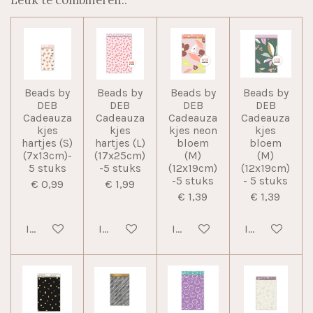
Leuk te combineren..
Beads by
Beads by
Beads by
Beads by
DEB
DEB
DEB
DEB
Cadeauza
Cadeauza
Cadeauza
Cadeauza
kjes
kjes
kjes neon
kjes
hartjes (S)
hartjes (L)
bloem
bloem
(7x13cm)-
(17x25cm)
(M)
(M)
5 stuks
-5 stuks
(12x19cm)
(12x19cm)
-5 stuks
- 5 stuks
€ 0,99
€ 1,99
€ 1,39
€ 1,39
In winkelwagen
In winkelwagen
In winkelwagen
In winkelwag