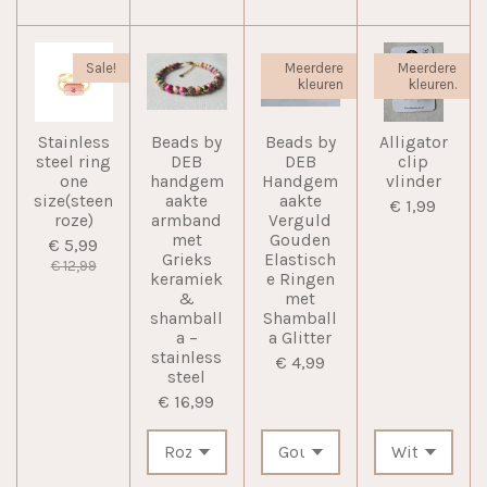
Sale!
Meerdere
Meerdere
kleuren
kleuren.
Stainless
Beads by
Beads by
Alligator
steel ring
DEB
DEB
clip
one
handgem
Handgem
vlinder
size(steen
aakte
aakte
€ 1,99
roze)
armband
Verguld
met
Gouden
€ 5,99
Grieks
Elastisch
€ 12,99
keramiek
e Ringen
&
met
shamball
Shamball
a –
a Glitter
stainless
€ 4,99
steel
€ 16,99