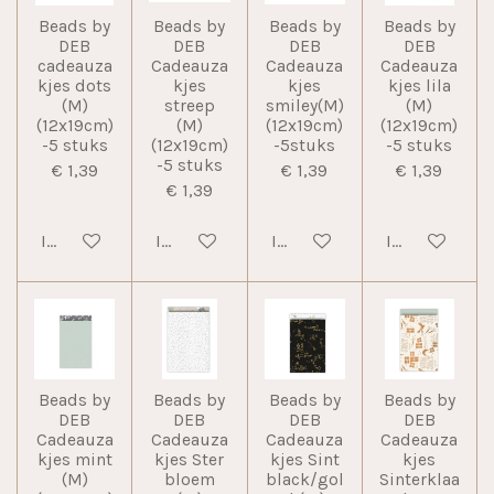
Beads by
Beads by
Beads by
Beads by
DEB
DEB
DEB
DEB
cadeauza
Cadeauza
Cadeauza
Cadeauza
kjes dots
kjes
kjes
kjes lila
(M)
streep
smiley(M)
(M)
(12x19cm)
(M)
(12x19cm)
(12x19cm)
-5 stuks
(12x19cm)
-5stuks
-5 stuks
-5 stuks
€ 1,39
€ 1,39
€ 1,39
€ 1,39
In winkelwagen
In winkelwagen
In winkelwagen
In winkelwag
Beads by
Beads by
Beads by
Beads by
DEB
DEB
DEB
DEB
Cadeauza
Cadeauza
Cadeauza
Cadeauza
kjes mint
kjes Ster
kjes Sint
kjes
(M)
bloem
black/gol
Sinterklaa