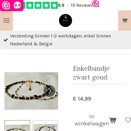
9,9
Ga
direct
naar
de
Verzending binnen 1-2 werkdagen, enkel binnen
hoofdinhoud
Nederland & België
Enkelbandje
zwart goud
€ 14,99
In
winkelwagen