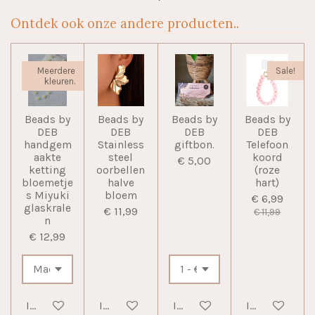
Ontdek ook onze andere producten..
Meerdere
Sale!
kleuren.
Beads by
Beads by
Beads by
Beads by
DEB
DEB
DEB
DEB
handgem
Stainless
giftbon.
Telefoon
aakte
steel
koord
€ 5,00
ketting
oorbellen
(roze
bloemetje
halve
hart)
s Miyuki
bloem
€ 6,99
glaskrale
€ 11,99
€ 11,99
n
€ 12,99
In winkelwagen
In winkelwagen
In winkelwagen
In winkelwag