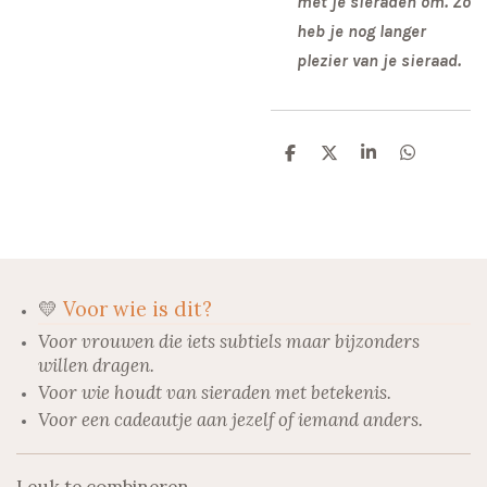
met je sieraden om. Zo
heb je nog langer
plezier van je sieraad.
D
D
S
D
e
e
h
e
l
e
a
l
e
l
r
e
n
e
n
💛
Voor wie is dit?
Voor vrouwen die iets subtiels maar bijzonders
willen dragen.
Voor wie houdt van sieraden met betekenis.
Voor een cadeautje aan jezelf of iemand anders.