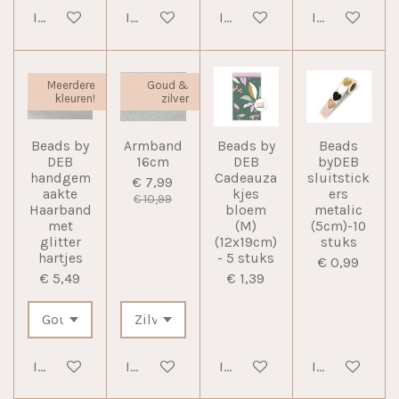
In winkelwagen
In winkelwagen
In winkelwagen
In winkelwag
Meerdere
Goud &
kleuren!
zilver
Beads by
Armband
Beads by
Beads
DEB
16cm
DEB
byDEB
handgem
Cadeauza
sluitstick
€ 7,99
aakte
kjes
ers
€ 10,99
Haarband
bloem
metalic
met
(M)
(5cm)-10
glitter
(12x19cm)
stuks
hartjes
- 5 stuks
€ 0,99
€ 5,49
€ 1,39
In winkelwagen
In winkelwagen
In winkelwagen
In winkelwag