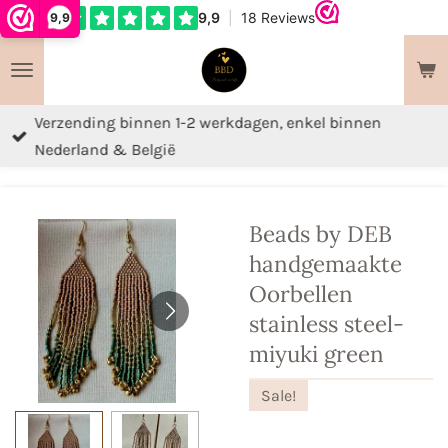
9,9
Ga
direct
naar
de
Verzending binnen 1-2 werkdagen, enkel binnen
hoofdinhoud
Nederland & België
Beads by DEB
handgemaakte
Oorbellen
stainless steel-
miyuki green
Sale!