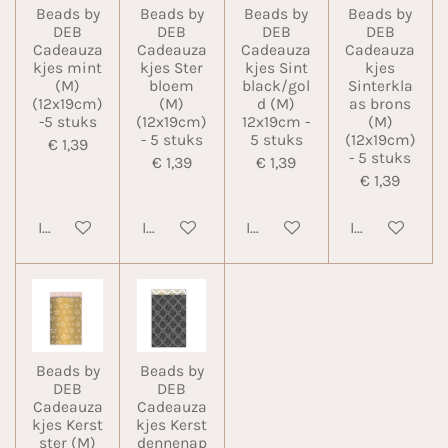
Beads by
Beads by
Beads by
Beads by
DEB
DEB
DEB
DEB
Cadeauza
Cadeauza
Cadeauza
Cadeauza
kjes mint
kjes Ster
kjes Sint
kjes
(M)
bloem
black/gol
Sinterkla
(12x19cm)
(M)
d (M)
as brons
-5 stuks
(12x19cm)
12x19cm -
(M)
- 5 stuks
5 stuks
(12x19cm)
€ 1,39
- 5 stuks
€ 1,39
€ 1,39
€ 1,39
In winkelwagen
In winkelwagen
In winkelwagen
In winkelwa
Beads by
Beads by
DEB
DEB
Cadeauza
Cadeauza
kjes Kerst
kjes Kerst
ster (M)
dennenap