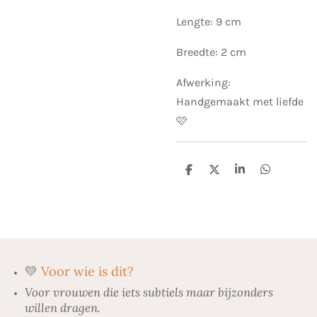
Lengte: 9 cm
Breedte: 2 cm
Afwerking:
Handgemaakt met liefde
🩷
D
D
S
D
e
e
h
e
l
e
a
l
e
l
r
e
n
e
n
💛
Voor wie is dit?
Voor vrouwen die iets subtiels maar bijzonders
willen dragen.