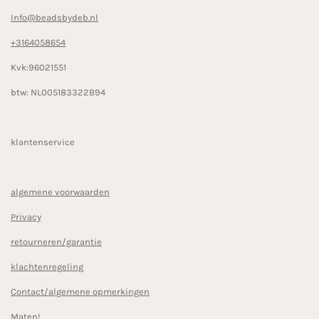
Info@beadsbydeb.nl
+3164058654
Kvk:96021551
btw: NL005183322B94
klantenservice
algemene voorwaarden
Privacy
retourneren/garantie
klachtenregeling
Contact/algemene opmerkingen
Maten!