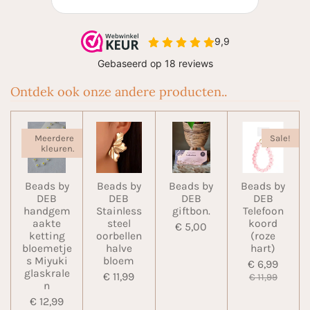
Ontdek ook onze andere producten..
Meerdere
Sale!
kleuren.
Beads by
Beads by
Beads by
Beads by
DEB
DEB
DEB
DEB
handgem
Stainless
giftbon.
Telefoon
aakte
steel
koord
€ 5,00
ketting
oorbellen
(roze
bloemetje
halve
hart)
s Miyuki
bloem
€ 6,99
glaskrale
€ 11,99
€ 11,99
n
€ 12,99