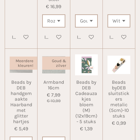
€ 16,99
In winkelwagen
In winkelwagen
In winkelwagen
In winkelwa
Meerdere
Goud &
kleuren!
zilver
Beads by
Armband
Beads by
Beads
DEB
16cm
DEB
byDEB
handgem
Cadeauza
sluitstick
€ 7,99
aakte
kjes
ers
€ 10,99
Haarband
bloem
metalic
met
(M)
(5cm)-10
glitter
(12x19cm)
stuks
hartjes
- 5 stuks
€ 0,99
€ 5,49
€ 1,39