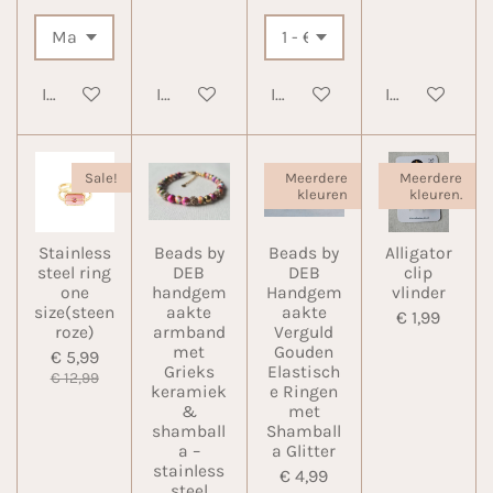
In winkelwagen
In winkelwagen
In winkelwagen
In winkelwa
Sale!
Meerdere
Meerdere
kleuren
kleuren.
Stainless
Beads by
Beads by
Alligator
steel ring
DEB
DEB
clip
one
handgem
Handgem
vlinder
size(steen
aakte
aakte
€ 1,99
roze)
armband
Verguld
met
Gouden
€ 5,99
Grieks
Elastisch
€ 12,99
keramiek
e Ringen
&
met
shamball
Shamball
a –
a Glitter
stainless
€ 4,99
steel