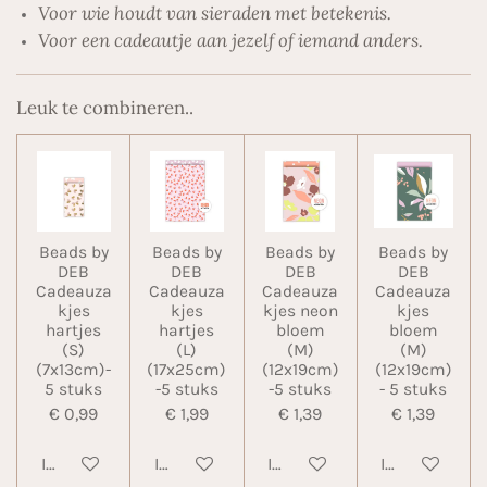
Voor wie houdt van sieraden met betekenis.
Voor een cadeautje aan jezelf of iemand anders.
Leuk te combineren..
Beads by
Beads by
Beads by
Beads by
DEB
DEB
DEB
DEB
Cadeauza
Cadeauza
Cadeauza
Cadeauza
kjes
kjes
kjes neon
kjes
hartjes
hartjes
bloem
bloem
(S)
(L)
(M)
(M)
(7x13cm)-
(17x25cm)
(12x19cm)
(12x19cm)
5 stuks
-5 stuks
-5 stuks
- 5 stuks
€ 0,99
€ 1,99
€ 1,39
€ 1,39
In winkelwagen
In winkelwagen
In winkelwagen
In winkelwa