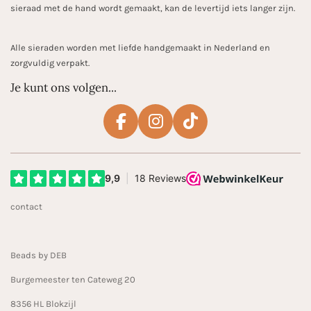
sieraad met de hand wordt gemaakt, kan de levertijd iets langer zijn.
Alle sieraden worden met liefde handgemaakt in Nederland en
zorgvuldig verpakt.
Je kunt ons volgen...
F
I
T
a
n
i
c
s
k
e
t
T
b
a
o
contact
o
g
k
o
r
k
a
Beads by DEB
m
Burgemeester ten Cateweg 20
8356 HL Blokzijl