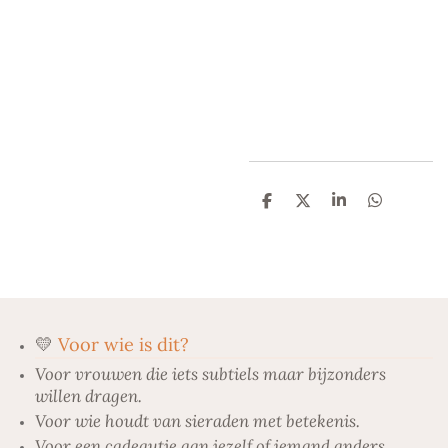
D
D
S
D
e
e
h
e
l
e
a
l
e
l
r
e
n
e
n
💛
Voor wie is dit?
Voor vrouwen die iets subtiels maar bijzonders
willen dragen.
Voor wie houdt van sieraden met betekenis.
Voor een cadeautje aan jezelf of iemand anders.