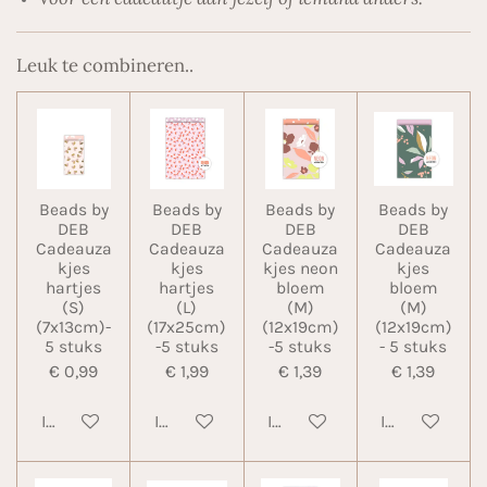
Leuk te combineren..
Beads by
Beads by
Beads by
Beads by
DEB
DEB
DEB
DEB
Cadeauza
Cadeauza
Cadeauza
Cadeauza
kjes
kjes
kjes neon
kjes
hartjes
hartjes
bloem
bloem
(S)
(L)
(M)
(M)
(7x13cm)-
(17x25cm)
(12x19cm)
(12x19cm)
5 stuks
-5 stuks
-5 stuks
- 5 stuks
€ 0,99
€ 1,99
€ 1,39
€ 1,39
In winkelwagen
In winkelwagen
In winkelwagen
In winkelwa