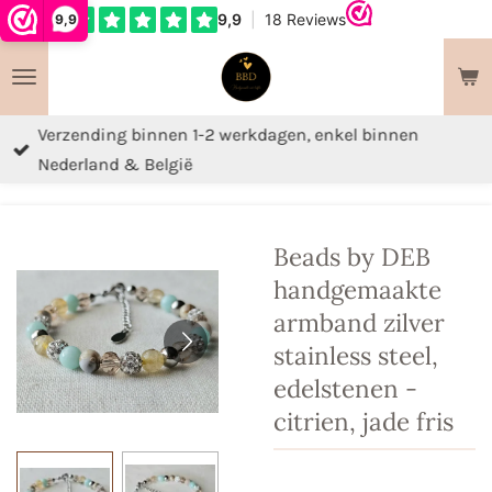
9,9
Ga
direct
naar
de
Verzending binnen 1-2 werkdagen, enkel binnen
hoofdinhoud
Nederland & België
Beads by DEB
handgemaakte
armband zilver
stainless steel,
edelstenen -
citrien, jade fris