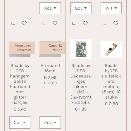
In winkelwagen
In winkelwagen
In winkelwagen
In winkelwa
Meerdere
Goud &
kleuren!
zilver
Beads by
Armband
Beads by
Beads
DEB
16cm
DEB
byDEB
handgem
Cadeauza
sluitstick
€ 7,99
aakte
kjes
ers
€ 10,99
Haarband
bloem
metalic
met
(M)
(5cm)-10
glitter
(12x19cm)
stuks
hartjes
- 5 stuks
€ 0,99
€ 5,49
€ 1,39