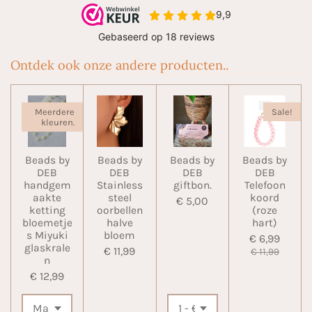
Ontdek ook onze andere producten..
Meerdere
Sale!
kleuren.
Beads by
Beads by
Beads by
Beads by
DEB
DEB
DEB
DEB
handgem
Stainless
giftbon.
Telefoon
aakte
steel
koord
€ 5,00
ketting
oorbellen
(roze
bloemetje
halve
hart)
s Miyuki
bloem
€ 6,99
glaskrale
€ 11,99
€ 11,99
n
€ 12,99