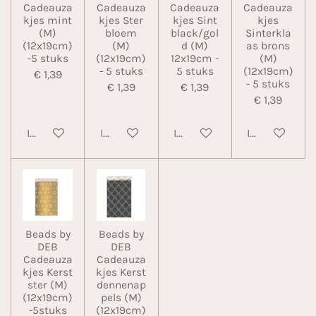
Cadeauza
Cadeauza
Cadeauza
Cadeauza
kjes mint
kjes Ster
kjes Sint
kjes
(M)
bloem
black/gol
Sinterkla
(12x19cm)
(M)
d (M)
as brons
-5 stuks
(12x19cm)
12x19cm -
(M)
- 5 stuks
5 stuks
(12x19cm)
€ 1,39
- 5 stuks
€ 1,39
€ 1,39
€ 1,39
In winkelwagen
In winkelwagen
In winkelwagen
In winkelwa
Beads by
Beads by
DEB
DEB
Cadeauza
Cadeauza
kjes Kerst
kjes Kerst
ster (M)
dennenap
(12x19cm)
pels (M)
-5stuks
(12x19cm)