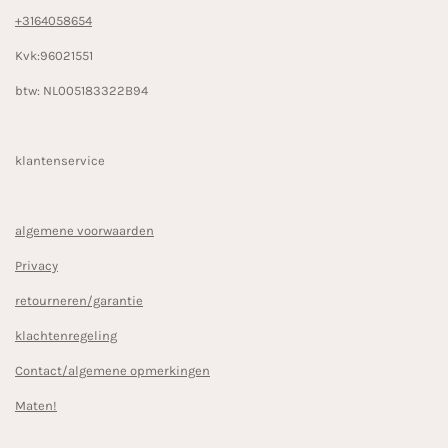
+3164058654
Kvk:96021551
btw: NL005183322B94
klantenservice
algemene voorwaarden
Privacy
retourneren/garantie
klachtenregeling
Contact/algemene opmerkingen
Maten!