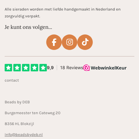
Alle sieraden worden met liefde handgemaakt in Nederland en
zorgvuldig verpakt.
Je kunt ons volgen...
F
I
T
a
n
i
c
s
k
e
t
T
b
a
o
contact
o
g
k
o
r
k
a
Beads by DEB
m
Burgemeester ten Cateweg 20
8356 HL Blokzijl
Info@beadsbydeb.nl