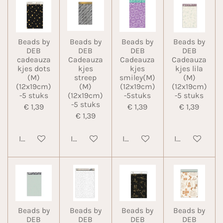
Beads by
Beads by
Beads by
Beads by
DEB
DEB
DEB
DEB
cadeauza
Cadeauza
Cadeauza
Cadeauza
kjes dots
kjes
kjes
kjes lila
(M)
streep
smiley(M)
(M)
(12x19cm)
(M)
(12x19cm)
(12x19cm)
-5 stuks
(12x19cm)
-5stuks
-5 stuks
-5 stuks
€ 1,39
€ 1,39
€ 1,39
€ 1,39
In winkelwagen
In winkelwagen
In winkelwagen
In winkelwa
Beads by
Beads by
Beads by
Beads by
DEB
DEB
DEB
DEB