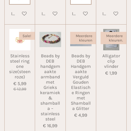
In winkelwagen
In winkelwagen
In winkelwagen
In winkelwa
Sale!
Meerdere
Meerdere
kleuren
kleuren.
Stainless
Beads by
Beads by
Alligator
steel ring
DEB
DEB
clip
one
handgem
Handgem
vlinder
size(steen
aakte
aakte
€ 1,99
roze)
armband
Verguld
met
Gouden
€ 5,99
Grieks
Elastisch
€ 12,99
keramiek
e Ringen
&
met
shamball
Shamball
a –
a Glitter
stainless
€ 4,99
steel
€ 16,99