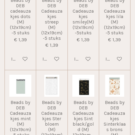
Beads by
Beads by
Beads by
Beads by
DEB
DEB
DEB
DEB
cadeauza
Cadeauza
Cadeauza
Cadeauza
kjes dots
kjes
kjes
kjes lila
(M)
streep
smiley(M)
(M)
(12x19cm)
(M)
(12x19cm)
(12x19cm)
-5 stuks
(12x19cm)
-5stuks
-5 stuks
-5 stuks
€ 1,39
€ 1,39
€ 1,39
€ 1,39
In winkelwagen
In winkelwagen
In winkelwagen
In winkelwag
Beads by
Beads by
Beads by
Beads by
DEB
DEB
DEB
DEB
Cadeauza
Cadeauza
Cadeauza
Cadeauza
kjes mint
kjes Ster
kjes Sint
kjes
(M)
bloem
black/gol
Sinterklaa
(12x19cm)
(M)
d (M)
s brons