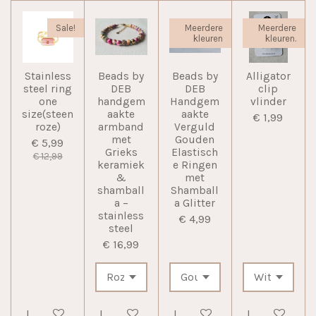
Sale!
Meerdere
Meerdere
kleuren
kleuren.
Stainless
Beads by
Beads by
Alligator
steel ring
DEB
DEB
clip
one
handgem
Handgem
vlinder
size(steen
aakte
aakte
€ 1,99
roze)
armband
Verguld
met
Gouden
€ 5,99
Grieks
Elastisch
€ 12,99
keramiek
e Ringen
&
met
shamball
Shamball
a –
a Glitter
stainless
€ 4,99
steel
€ 16,99
In winkelwagen
In winkelwagen
In winkelwagen
In winkelwag