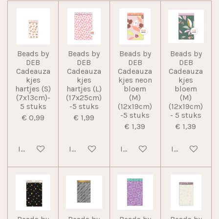
Beads by
Beads by
Beads by
Beads by
DEB
DEB
DEB
DEB
Cadeauza
Cadeauza
Cadeauza
Cadeauza
kjes
kjes
kjes neon
kjes
hartjes (S)
hartjes (L)
bloem
bloem
(7x13cm)-
(17x25cm)
(M)
(M)
5 stuks
-5 stuks
(12x19cm)
(12x19cm)
-5 stuks
- 5 stuks
€ 0,99
€ 1,99
€ 1,39
€ 1,39
In winkelwagen
In winkelwagen
In winkelwagen
In winkelwag