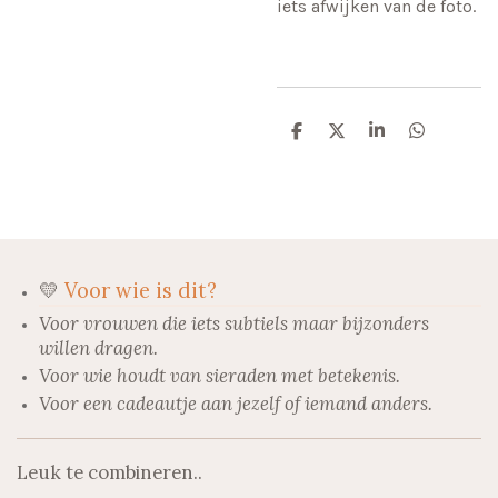
iets afwijken van de foto.
D
D
S
D
e
e
h
e
l
e
a
l
e
l
r
e
n
e
n
💛
Voor wie is dit?
Voor vrouwen die iets subtiels maar bijzonders
willen dragen.
Voor wie houdt van sieraden met betekenis.
Voor een cadeautje aan jezelf of iemand anders.
Leuk te combineren..