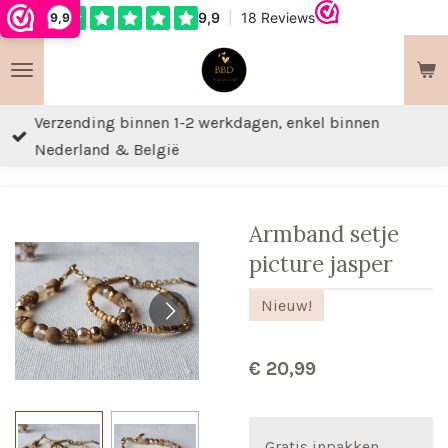
9,9
Ga
direct
naar
de
Verzending binnen 1-2 werkdagen, enkel binnen
hoofdinhoud
Nederland & België
Armband setje
picture jasper
Nieuw!
€ 20,99
Gratis inpakken