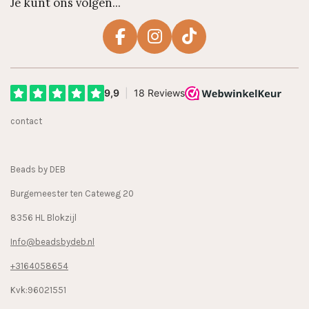
Je kunt ons volgen...
F
I
T
a
n
i
c
s
k
e
t
T
b
a
o
contact
o
g
k
o
r
k
a
Beads by DEB
m
Burgemeester ten Cateweg 20
8356 HL Blokzijl
Info@beadsbydeb.nl
+3164058654
Kvk:96021551