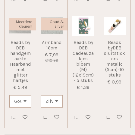
Meerdere
Goud &
kleuren!
zilver
Beads by
Armband
Beads by
Beads
DEB
16cm
DEB
byDEB
handgem
Cadeauza
sluitstick
€ 7,99
aakte
kjes
ers
€ 10,99
Haarband
bloem
metalic
met
(M)
(5cm)-10
glitter
(12x19cm)
stuks
hartjes
- 5 stuks
€ 0,99
€ 5,49
€ 1,39
In winkelwagen
In winkelwagen
In winkelwagen
In winkelwag