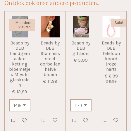
Ontdek ook onze andere producten..
Meerdere
Sale!
kleuren.
Beads by
Beads by
Beads by
Beads by
DEB
DEB
DEB
DEB
handgem
Stainless
giftbon.
Telefoon
aakte
steel
koord
€ 5,00
ketting
oorbellen
(roze
bloemetje
halve
hart)
s Miyuki
bloem
€ 6,99
glaskrale
€ 11,99
€ 11,99
n
€ 12,99
In winkelwagen
In winkelwagen
In winkelwagen
In winkelwag