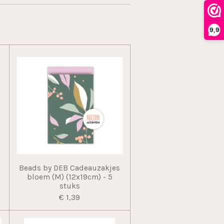
9,9
Beads by DEB Cadeauzakjes
bloem (M) (12x19cm) - 5
stuks
€ 1,39