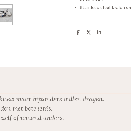
Stainless steel kralen 
D
D
S
e
e
h
l
e
a
e
l
r
n
e
btiels maar bijzonders willen dragen.
den met betekenis.
ezelf of iemand anders.