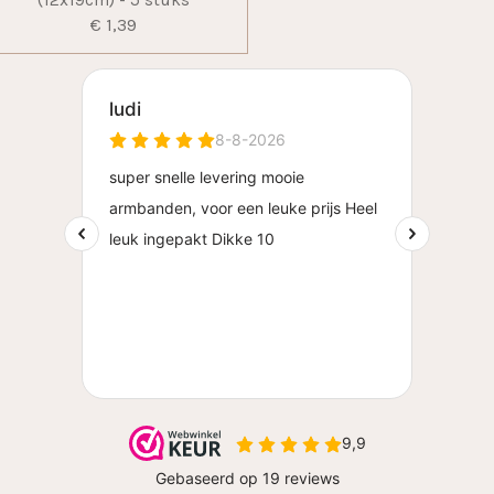
(12x19cm) - 5 stuks
€ 1,39