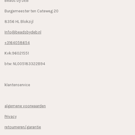
Beads by DEB
m
Burgemeester ten Cateweg 20
8356 HL Blokzijl
Info@beadsbydeb.nl
+3164058654
Kvk:96021551
btw: NL005183322B94
klantenservice
algemene voorwaarden
Privacy
retourneren/garantie