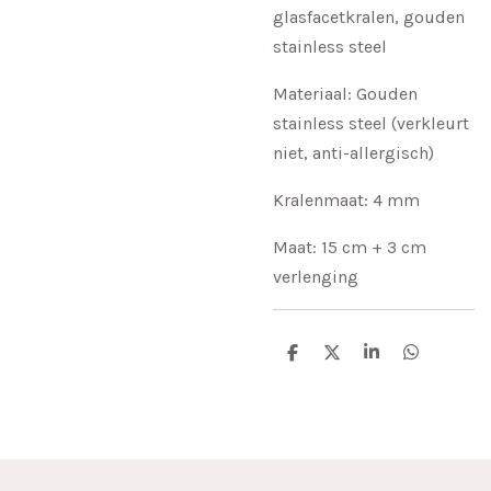
glasfacetkralen, gouden
stainless steel
Materiaal: Gouden
stainless steel (verkleurt
niet, anti-allergisch)
Kralenmaat: 4 mm
Maat: 15 cm + 3 cm
verlenging
D
D
S
D
e
e
h
e
l
e
a
l
e
l
r
e
n
e
n