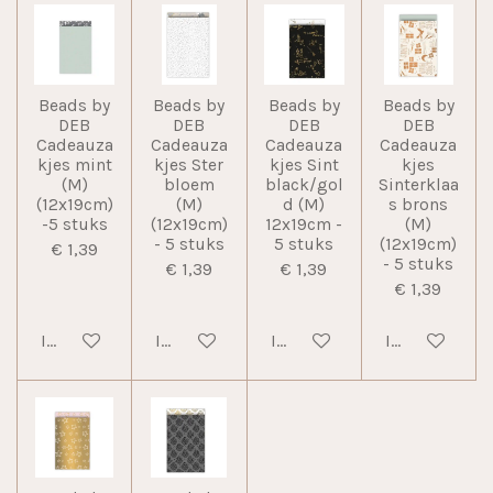
Beads by
Beads by
Beads by
Beads by
DEB
DEB
DEB
DEB
Cadeauza
Cadeauza
Cadeauza
Cadeauza
kjes mint
kjes Ster
kjes Sint
kjes
(M)
bloem
black/gol
Sinterklaa
(12x19cm)
(M)
d (M)
s brons
-5 stuks
(12x19cm)
12x19cm -
(M)
- 5 stuks
5 stuks
(12x19cm)
€ 1,39
- 5 stuks
€ 1,39
€ 1,39
€ 1,39
In winkelwagen
In winkelwagen
In winkelwagen
In winkelwag