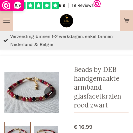
9,9
Ga
direct
naar
de
Verzending binnen 1-2 werkdagen, enkel binnen
hoofdinhoud
Nederland & België
Beads by DEB
handgemaakte
armband
glasfacetkralen
rood zwart
€ 16,99