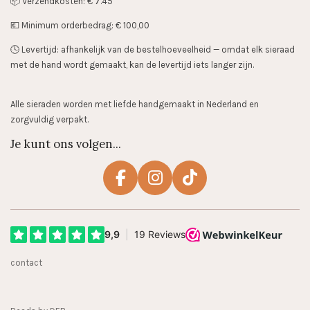
📦 Verzendkosten: € 7.45
💶 Minimum orderbedrag: € 100,00
🕓 Levertijd: afhankelijk van de bestelhoeveelheid — omdat elk sieraad
met de hand wordt gemaakt, kan de levertijd iets langer zijn.
Alle sieraden worden met liefde handgemaakt in Nederland en
zorgvuldig verpakt.
Je kunt ons volgen...
F
I
T
a
n
i
c
s
k
e
t
T
b
a
o
contact
o
g
k
o
r
k
a