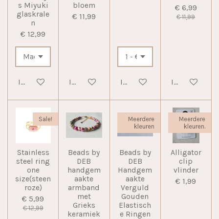
s Miyuki
bloem
€ 6,99
glaskrale
€ 11,99
€ 11,99
n
€ 12,99
In winkelwagen
In winkelwagen
In winkelwagen
In winkelwag
Sale!
Meerdere
Meerdere
kleuren
kleuren.
Stainless
Beads by
Beads by
Alligator
steel ring
DEB
DEB
clip
one
handgem
Handgem
vlinder
size(steen
aakte
aakte
€ 1,99
roze)
armband
Verguld
met
Gouden
€ 5,99
Grieks
Elastisch
€ 12,99
keramiek
e Ringen