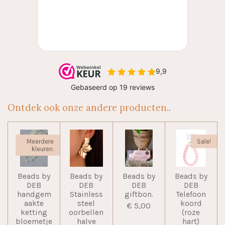
Ontdek ook onze andere producten..
Meerdere
Sale!
kleuren.
Beads by
Beads by
Beads by
Beads by
DEB
DEB
DEB
DEB
handgem
Stainless
giftbon.
Telefoon
aakte
steel
koord
€ 5,00
ketting
oorbellen
(roze
bloemetje
halve
hart)