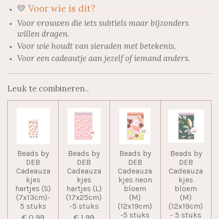
💛
Voor wie is dit?
Voor vrouwen die iets subtiels maar bijzonders
willen dragen.
Voor wie houdt van sieraden met betekenis.
Voor een cadeautje aan jezelf of iemand anders.
Leuk te combineren..
Beads by
Beads by
Beads by
Beads by
DEB
DEB
DEB
DEB
Cadeauza
Cadeauza
Cadeauza
Cadeauza
kjes
kjes
kjes neon
kjes
hartjes (S)
hartjes (L)
bloem
bloem
(7x13cm)-
(17x25cm)
(M)
(M)
5 stuks
-5 stuks
(12x19cm)
(12x19cm)
-5 stuks
- 5 stuks
€ 0,99
€ 1,99