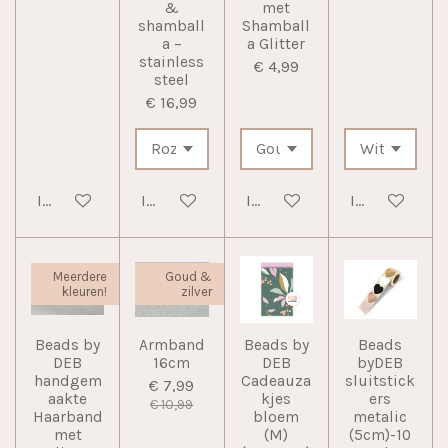
&
met
shamball
Shamball
a –
a Glitter
stainless
€ 4,99
steel
€ 16,99
In winkelwagen
In winkelwagen
In winkelwagen
In winkelwag
Meerdere
Goud &
kleuren!
zilver
Beads by
Armband
Beads by
Beads
DEB
16cm
DEB
byDEB
handgem
Cadeauza
sluitstick
€ 7,99
aakte
kjes
ers
€ 10,99
Haarband
bloem
metalic
met
(M)
(5cm)-10