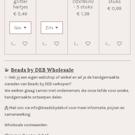
glitter
(12x19cm)
stuks
hartjes
- 5 stuks
€ 0,99
€ 5,49
€ 1,39
In winkelwagen
In winkelwagen
In winkelwagen
In winkelwag
💫
Beads by DEB Wholesale
✨️ Heb jij een eigen webshop of winkel en wil je de handgemaakte
sieraden van Beads by DEB verkopen?
We werken graag samen met ondernemers die onze liefde voor unieke,
handgemaakte ontwerpen delen.
📩 Mail ons via info@beadsbydeb.nl voor meer informatie, prijzen en
samenwerking.
Wholesale voorwaarden: