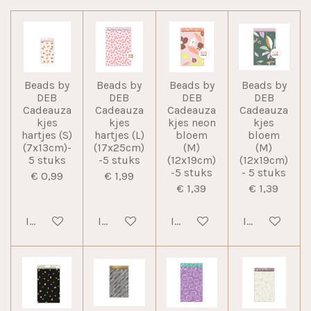
Beads by
Beads by
Beads by
Beads by
DEB
DEB
DEB
DEB
Cadeauza
Cadeauza
Cadeauza
Cadeauza
kjes
kjes
kjes neon
kjes
hartjes (S)
hartjes (L)
bloem
bloem
(7x13cm)-
(17x25cm)
(M)
(M)
5 stuks
-5 stuks
(12x19cm)
(12x19cm)
-5 stuks
- 5 stuks
€ 0,99
€ 1,99
€ 1,39
€ 1,39
In winkelwagen
In winkelwagen
In winkelwagen
In winkelwag