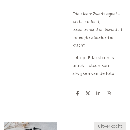
Edelsteen: Zwarte agaat –
werkt aardend,
beschermend en bevordert
innerlijke stabiliteit en
kracht
Let op: Elke steen is
uniek – steen kan
afwijken van de foto.
D
D
S
D
e
e
h
e
l
e
a
l
e
l
r
e
n
e
n
Uitverkocht