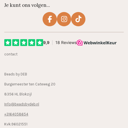
Je kunt ons volgen...
F
I
T
a
n
i
c
s
k
e
t
T
b
a
o
contact
o
g
k
o
r
k
a
Beads by DEB
m
Burgemeester ten Cateweg 20
8356 HL Blokzijl
Info@beadsbydeb.nl
+3164058654
Kvk:96021551