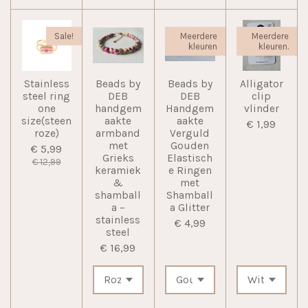
Sale!
Meerdere
Meerdere
kleuren
kleuren.
Stainless
Beads by
Beads by
Alligator
steel ring
DEB
DEB
clip
one
handgem
Handgem
vlinder
size(steen
aakte
aakte
€ 1,99
roze)
armband
Verguld
met
Gouden
€ 5,99
Grieks
Elastisch
€ 12,99
keramiek
e Ringen
&
met
shamball
Shamball
a –
a Glitter
stainless
€ 4,99
steel
€ 16,99