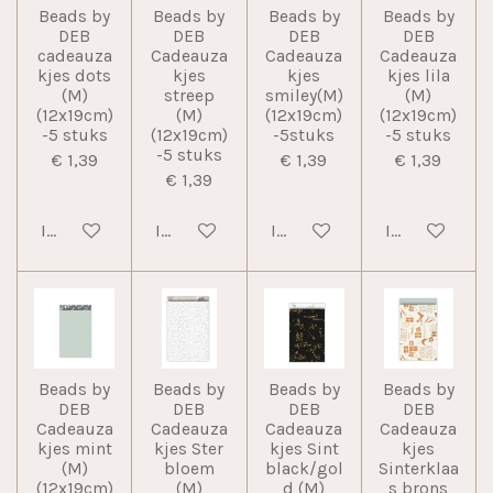
Beads by
Beads by
Beads by
Beads by
DEB
DEB
DEB
DEB
cadeauza
Cadeauza
Cadeauza
Cadeauza
kjes dots
kjes
kjes
kjes lila
(M)
streep
smiley(M)
(M)
(12x19cm)
(M)
(12x19cm)
(12x19cm)
-5 stuks
(12x19cm)
-5stuks
-5 stuks
-5 stuks
€ 1,39
€ 1,39
€ 1,39
€ 1,39
In winkelwagen
In winkelwagen
In winkelwagen
In winkelwag
Beads by
Beads by
Beads by
Beads by
DEB
DEB
DEB
DEB
Cadeauza
Cadeauza
Cadeauza
Cadeauza
kjes mint
kjes Ster
kjes Sint
kjes
(M)
bloem
black/gol
Sinterklaa
(12x19cm)
(M)
d (M)
s brons