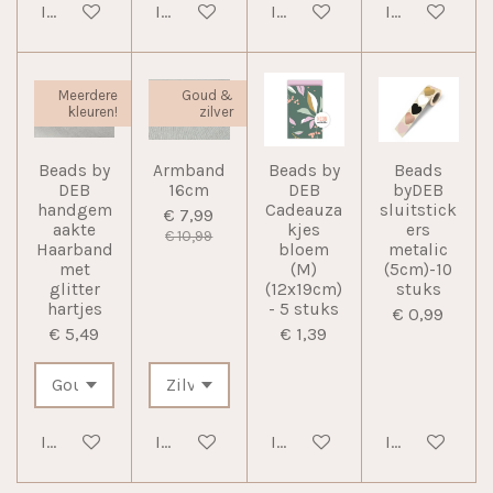
In winkelwagen
In winkelwagen
In winkelwagen
In winkelwag
Meerdere
Goud &
kleuren!
zilver
Beads by
Armband
Beads by
Beads
DEB
16cm
DEB
byDEB
handgem
Cadeauza
sluitstick
€ 7,99
aakte
kjes
ers
€ 10,99
Haarband
bloem
metalic
met
(M)
(5cm)-10
glitter
(12x19cm)
stuks
hartjes
- 5 stuks
€ 0,99
€ 5,49
€ 1,39
In winkelwagen
In winkelwagen
In winkelwagen
In winkelwag