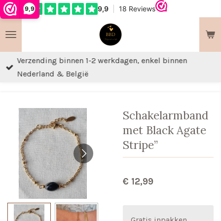
9,9
Ga
direct
naar
de
Verzending binnen 1-2 werkdagen, enkel binnen
hoofdinhoud
Nederland & België
Schakelarmband
met Black Agate
Stripe”
€ 12,99
Gratis inpakken