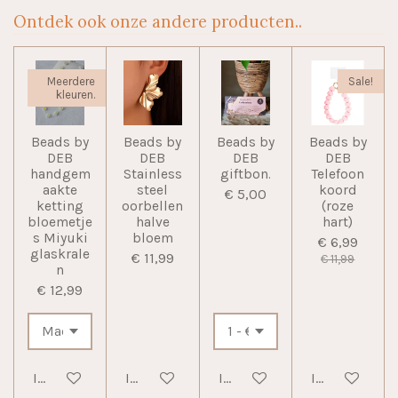
Ontdek ook onze andere producten..
Meerdere
Sale!
kleuren.
Beads by
Beads by
Beads by
Beads by
DEB
DEB
DEB
DEB
handgem
Stainless
giftbon.
Telefoon
aakte
steel
koord
€ 5,00
ketting
oorbellen
(roze
bloemetje
halve
hart)
s Miyuki
bloem
€ 6,99
glaskrale
€ 11,99
€ 11,99
n
€ 12,99
In winkelwagen
In winkelwagen
In winkelwagen
In winkelwag