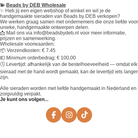
💫
Beads by DEB Wholesale
✨️ Heb jij een eigen webshop of winkel en wil je de
handgemaakte sieraden van Beads by DEB verkopen?
We werken graag samen met ondernemers die onze liefde voor
unieke, handgemaakte ontwerpen delen.
📩 Mail ons via info@beadsbydeb.nl voor meer informatie,
prijzen en samenwerking.
Wholesale voorwaarden:
📦 Verzendkosten: € 7.45
💶 Minimum orderbedrag: € 100,00
🕓 Levertijd: afhankelijk van de bestelhoeveelheid — omdat elk
sieraad met de hand wordt gemaakt, kan de levertijd iets langer
zijn.
Alle sieraden worden met liefde handgemaakt in Nederland en
zorgvuldig verpakt.
Je kunt ons volgen...
F
I
T
a
n
i
c
s
k