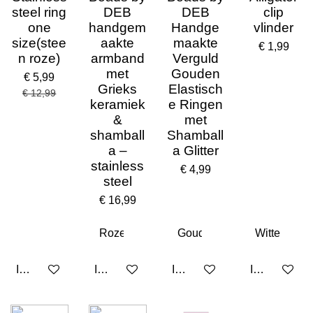
steel ring
DEB
DEB
clip
one
handgem
Handge
vlinder
size(stee
aakte
maakte
€ 1,99
n roze)
armband
Verguld
met
Gouden
€ 5,99
Grieks
Elastisch
€ 12,99
keramiek
e Ringen
&
met
shamball
Shamball
a –
a Glitter
stainless
€ 4,99
steel
€ 16,99
In winkelwagen
In winkelwagen
In winkelwagen
In winkelwa