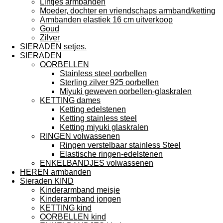
Lintjes armbanden
Moeder, dochter en vriendschaps armband/ketting
Armbanden elastiek 16 cm uitverkoop
Goud
Zilver
SIERADEN setjes.
SIERADEN
OORBELLEN
Stainless steel oorbellen
Sterling zilver 925 oorbellen
Miyuki geweven oorbellen-glaskralen
KETTING dames
Ketting edelstenen
Ketting stainless steel
Ketting miyuki glaskralen
RINGEN volwassenen
Ringen verstelbaar stainless Steel
Elastische ringen-edelstenen
ENKELBANDJES volwassenen
HEREN armbanden
Sieraden KIND
Kinderarmband meisje
Kinderarmband jongen
KETTING kind
OORBELLEN kind