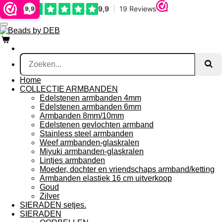
Ga
9,9
direct
naar
de
hoofdinhoud
Home
COLLECTIE ARMBANDEN
Edelstenen armbanden 4mm
Edelstenen armbanden 6mm
Armbanden 8mm/10mm
Edelstenen gevlochten armband
Stainless steel armbanden
Weef armbanden-glaskralen
Miyuki armbanden-glaskralen
Lintjes armbanden
Moeder, dochter en vriendschaps armband/ketting
Armbanden elastiek 16 cm uitverkoop
Goud
Zilver
SIERADEN setjes.
SIERADEN