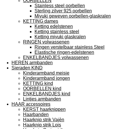
OORBELLEN
Stainless steel oorbellen
Sterling zilver 925 oorbellen
Miyuki geweven oorbellen-glaskralen
KETTING dames
Ketting edelstenen
Ketting stainless steel
Ketting miyuki glaskralen
RINGEN volwassenen
Ringen verstelbaar stainless Steel
Elastische ringen-edelstenen
ENKELBANDJES volwassenen
HEREN armbanden
Sieraden KIND
Kinderarmband meisje
Kinderarmband jongen
KETTING kind
OORBELLEN kind
ENKELBANDJES kind
Lintjes armbanden
HAAR accessoires
KERST haarknippen
Haarbanden
Haarknip strik Vajèn
Haarknip strik Lois