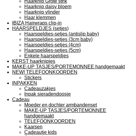
Haarknip Grote strik
Haarknip daisy bloem
Haarknip vlinder
Haar klemmen
IBIZA Hairwraps clip-in
HAARSPELDJES (setjes)
Haarspeldjes-setjes (antislip baby)
Haarspeldjes-setjes (3cm baby)
Haarspeldjes-setjes (4cm)
Haarspeldjes-setjes (5cm)
Enkele haarspeldjes
KERST haarknipjes
MAKE-UP TASJES/PORTEMONNEE handgemaakt
NEW! TELEFOONKOORDEN
Stickers
INPAKKEN
Cadeauzakjes
Inpak sieradendoosje
Cadeau
Moeder en dochter armbandenset
MAKE-UP TASJES/PORTEMONNEE
handgemaakt
TELEFOONKOORDEN
Kaarsen
Cadeautje kids