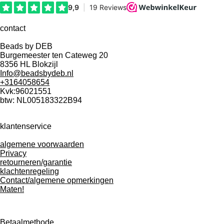
e
t
T
b
a
o
o
g
k
contact
o
r
Beads by DEB
k
a
Burgemeester ten Cateweg 20
m
8356 HL Blokzijl
Info@beadsbydeb.nl
+3164058654
Kvk:96021551
btw: NL005183322B94
klantenservice
algemene voorwaarden
Privacy
retourneren/garantie
klachtenregeling
Contact/algemene opmerkingen
Maten!
Betaalmethode