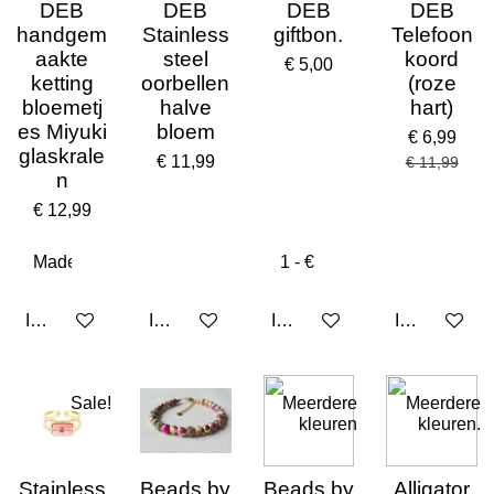
DEB
DEB
DEB
DEB
handgem
Stainless
giftbon.
Telefoon
aakte
steel
koord
€ 5,00
ketting
oorbellen
(roze
bloemetj
halve
hart)
es Miyuki
bloem
€ 6,99
glaskrale
€ 11,99
€ 11,99
n
€ 12,99
In winkelwagen
In winkelwagen
In winkelwagen
In winkelwa
Sale!
Meerdere
Meerdere
kleuren
kleuren.
Stainless
Beads by
Beads by
Alligator