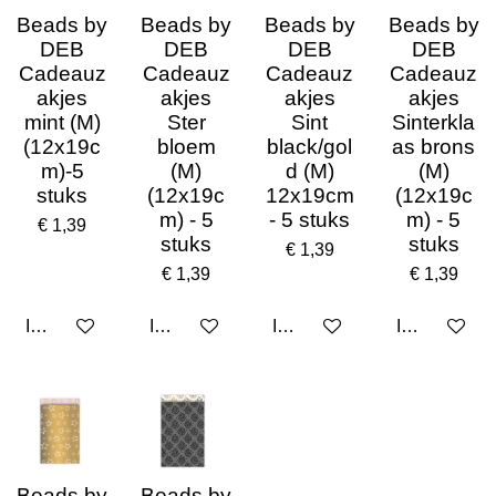
Beads by
Beads by
Beads by
Beads by
DEB
DEB
DEB
DEB
Cadeauz
Cadeauz
Cadeauz
Cadeauz
akjes
akjes
akjes
akjes
mint (M)
Ster
Sint
Sinterkla
(12x19c
bloem
black/gol
as brons
m)-5
(M)
d (M)
(M)
stuks
(12x19c
12x19cm
(12x19c
m) - 5
- 5 stuks
m) - 5
€ 1,39
stuks
stuks
€ 1,39
€ 1,39
€ 1,39
In winkelwagen
In winkelwagen
In winkelwagen
In winkelwa
Beads by
Beads by