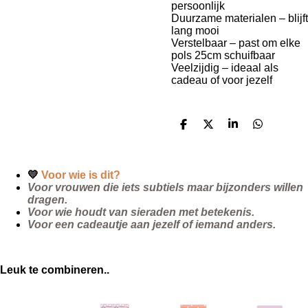
persoonlijk
Duurzame materialen – blijft
lang mooi
Verstelbaar – past om elke
pols 25cm schuifbaar
Veelzijdig – ideaal als
cadeau of voor jezelf
D
D
S
D
e
e
h
e
l
e
a
l
e
l
r
e
n
e
n
💛
Voor wie is dit?
Voor vrouwen die iets subtiels maar bijzonders willen
dragen.
Voor wie houdt van sieraden met betekenis.
Voor een cadeautje aan jezelf of iemand anders.
Leuk te combineren..