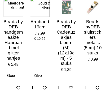
Meerdere
Goud &
kleuren!
zilver
Beads by
Armband
Beads by
Beads
DEB
16cm
DEB
byDEB
handgem
Cadeauz
sluitstick
€ 7,99
aakte
akjes
ers
€ 10,99
Haarban
bloem
metalic
d met
(M)
(5cm)-10
glitter
(12x19c
stuks
hartjes
m) - 5
€ 0,99
stuks
€ 5,49
€ 1,39
In winkelwagen
In winkelwagen
In winkelwagen
In winkelwa