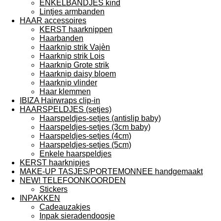
ENKELBANDJES kind
Lintjes armbanden
HAAR accessoires
KERST haarknippen
Haarbanden
Haarknip strik Vajèn
Haarknip strik Lois
Haarknip Grote strik
Haarknip daisy bloem
Haarknip vlinder
Haar klemmen
IBIZA Hairwraps clip-in
HAARSPELDJES (setjes)
Haarspeldjes-setjes (antislip baby)
Haarspeldjes-setjes (3cm baby)
Haarspeldjes-setjes (4cm)
Haarspeldjes-setjes (5cm)
Enkele haarspeldjes
KERST haarknipjes
MAKE-UP TASJES/PORTEMONNEE handgemaakt
NEW! TELEFOONKOORDEN
Stickers
INPAKKEN
Cadeauzakjes
Inpak sieradendoosje