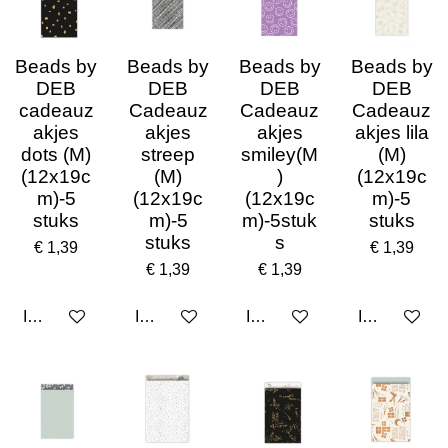
Beads by
Beads by
Beads by
Beads by
DEB
DEB
DEB
DEB
cadeauz
Cadeauz
Cadeauz
Cadeauz
akjes
akjes
akjes
akjes lila
dots (M)
streep
smiley(M
(M)
(12x19c
(M)
)
(12x19c
m)-5
(12x19c
(12x19c
m)-5
stuks
m)-5
m)-5stuk
stuks
stuks
s
€ 1,39
€ 1,39
€ 1,39
€ 1,39
In winkelwagen
In winkelwagen
In winkelwagen
In winkelwa