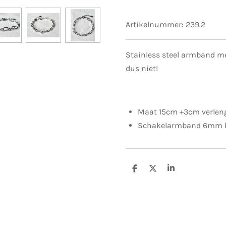
Artikelnummer:
239.2
Stainless steel armband me
dus niet!
Maat 15cm +3cm verlen
Schakelarmband 6mm b
D
D
S
e
e
h
l
e
a
e
l
r
n
e