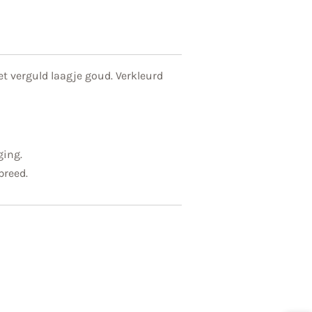
t verguld laagje goud. Verkleurd
ging.
reed.