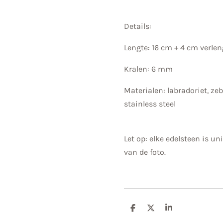
Details:
Lengte: 16 cm + 4 cm verle
Kralen: 6 mm
Materialen: labradoriet, zeb
stainless steel
Let op: elke edelsteen is u
van de foto.
D
D
S
e
e
h