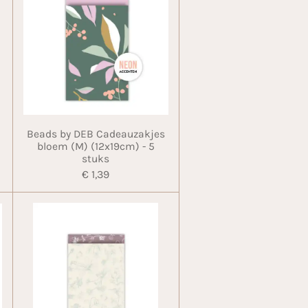
Beads by DEB Cadeauzakjes
bloem (M) (12x19cm) - 5
stuks
€ 1,39