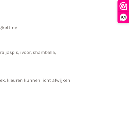
9,9
ngketting
ra jaspis, ivoor, shamballa,
niek, kleuren kunnen licht afwijken