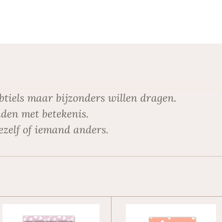
l
e
a
e
l
r
n
e
btiels maar bijzonders willen dragen.
den met betekenis.
ezelf of iemand anders.