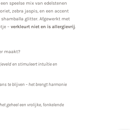
 een speelse mix van edelstenen
oriet, zebra jaspis, en een accent
 shamballa glitter. Afgewerkt met
otje –
verkleurt niet en is allergievrij
.
er maakt?
eveld en stimuleert intuïtie en
ans te blijven – het brengt harmonie
het geheel een vrolijke, fonkelende