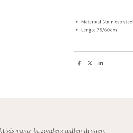
Materiaal Stainless steel
Lengte 75/80cm
D
D
S
e
e
h
l
e
a
e
l
r
n
e
btiels maar bijzonders willen dragen.