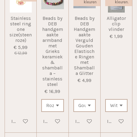
kleuren
kleuren.
Stainless
Beads by
Beads by
Alligator
steel ring
DEB
DEB
clip
one
handgem
Handgem
vlinder
size(steen
aakte
aakte
€ 1,99
roze)
armband
Verguld
met
Gouden
€ 5,99
Grieks
Elastisch
€ 12,99
keramiek
e Ringen
&
met
shamball
Shamball
a –
a Glitter
stainless
€ 4,99
steel
€ 16,99
In winkelwagen
In winkelwagen
In winkelwagen
In winkelwag