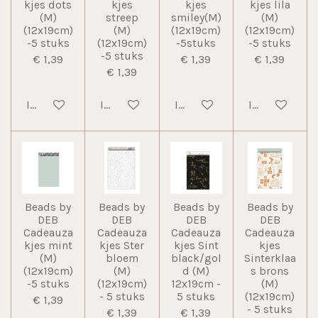
kjes dots
kjes
kjes
kjes lila
(M)
streep
smiley(M)
(M)
(12x19cm)
(M)
(12x19cm)
(12x19cm)
-5 stuks
(12x19cm)
-5stuks
-5 stuks
-5 stuks
€ 1,39
€ 1,39
€ 1,39
€ 1,39
In winkelwagen
In winkelwagen
In winkelwagen
In winkelwag
Beads by
Beads by
Beads by
Beads by
DEB
DEB
DEB
DEB
Cadeauza
Cadeauza
Cadeauza
Cadeauza
kjes mint
kjes Ster
kjes Sint
kjes
(M)
bloem
black/gol
Sinterklaa
(12x19cm)
(M)
d (M)
s brons
-5 stuks
(12x19cm)
12x19cm -
(M)
- 5 stuks
5 stuks
(12x19cm)
€ 1,39
- 5 stuks
€ 1,39
€ 1,39