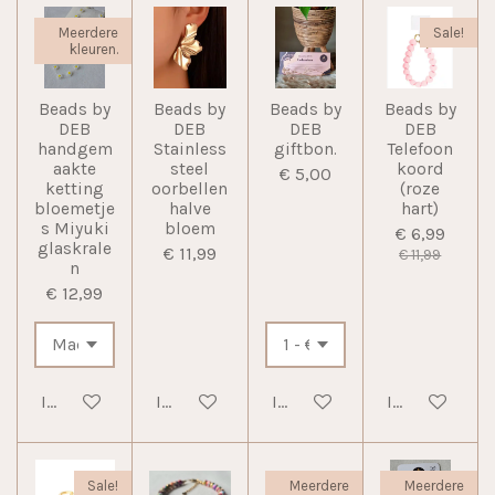
Meerdere
Sale!
kleuren.
Beads by
Beads by
Beads by
Beads by
DEB
DEB
DEB
DEB
handgem
Stainless
giftbon.
Telefoon
aakte
steel
koord
€ 5,00
ketting
oorbellen
(roze
bloemetje
halve
hart)
s Miyuki
bloem
€ 6,99
glaskrale
€ 11,99
€ 11,99
n
€ 12,99
In winkelwagen
In winkelwagen
In winkelwagen
In winkelwag
Sale!
Meerdere
Meerdere