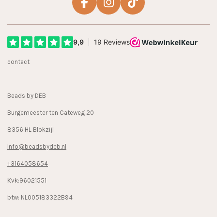
F
I
T
a
n
i
c
s
k
e
t
T
b
a
o
contact
o
g
k
o
r
k
a
Beads by DEB
m
Burgemeester ten Cateweg 20
8356 HL Blokzijl
Info@beadsbydeb.nl
+3164058654
Kvk:96021551
btw: NL005183322B94