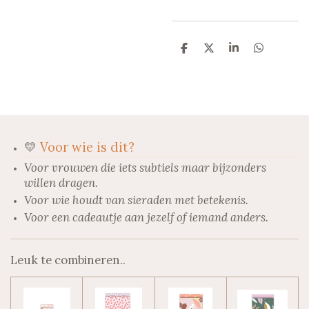
D
D
S
D
e
e
h
e
l
e
a
l
e
l
r
e
n
e
n
💛
Voor wie is dit?
Voor vrouwen die iets subtiels maar bijzonders
willen dragen.
Voor wie houdt van sieraden met betekenis.
Voor een cadeautje aan jezelf of iemand anders.
Leuk te combineren..