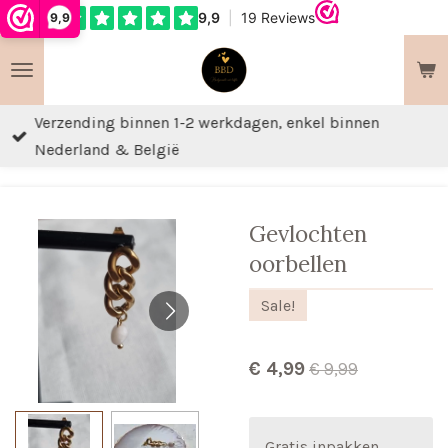
9,9
Ga
direct
naar
de
Verzending binnen 1-2 werkdagen, enkel binnen
hoofdinhoud
Nederland & België
Gevlochten
oorbellen
Sale!
€ 4,99
€ 9,99
Gratis inpakken