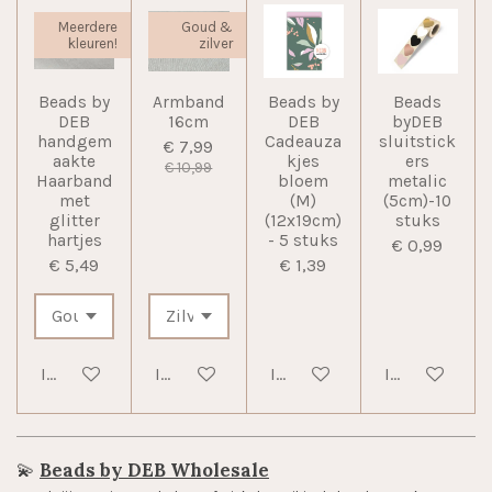
Meerdere
Goud &
kleuren!
zilver
Beads by
Armband
Beads by
Beads
DEB
16cm
DEB
byDEB
handgem
Cadeauza
sluitstick
€ 7,99
aakte
kjes
ers
€ 10,99
Haarband
bloem
metalic
met
(M)
(5cm)-10
glitter
(12x19cm)
stuks
hartjes
- 5 stuks
€ 0,99
€ 5,49
€ 1,39
In winkelwagen
In winkelwagen
In winkelwagen
In winkelwag
💫
Beads by DEB Wholesale