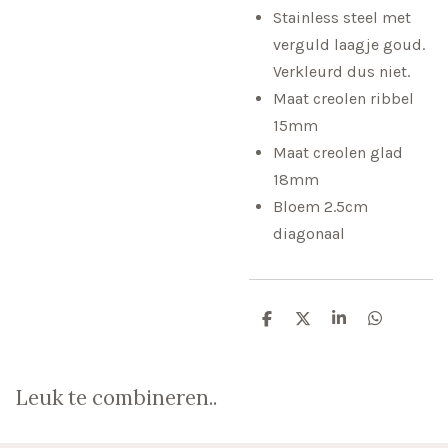
Stainless steel met
verguld laagje goud.
Verkleurd dus niet.
Maat creolen ribbel
15mm
Maat creolen glad
18mm
Bloem 2.5cm
diagonaal
D
D
S
D
e
e
h
e
l
e
a
l
e
l
r
e
n
e
n
Leuk te combineren..