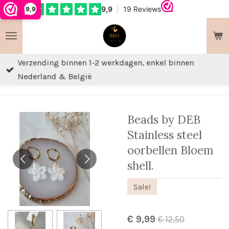
9,9
Ga
direct
naar
de
Verzending binnen 1-2 werkdagen, enkel binnen
hoofdinhoud
Nederland & België
Beads by DEB
Stainless steel
oorbellen Bloem
shell.
Sale!
€ 9,99
€ 12,50