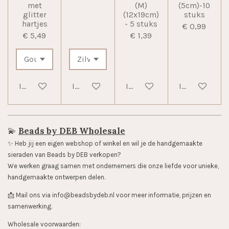
met
(M)
(5cm)-10
glitter
(12x19cm)
stuks
hartjes
- 5 stuks
€ 0,99
€ 5,49
€ 1,39
In winkelwagen
In winkelwagen
In winkelwagen
In winkelwag
💫
Beads by DEB Wholesale
✨️ Heb jij een eigen webshop of winkel en wil je de handgemaakte
sieraden van Beads by DEB verkopen?
We werken graag samen met ondernemers die onze liefde voor unieke,
handgemaakte ontwerpen delen.
📩 Mail ons via info@beadsbydeb.nl voor meer informatie, prijzen en
samenwerking.
Wholesale voorwaarden: