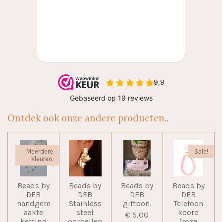
Ontdek ook onze andere producten..
Meerdere
Sale!
kleuren.
Beads by
Beads by
Beads by
Beads by
DEB
DEB
DEB
DEB
handgem
Stainless
giftbon.
Telefoon
aakte
steel
koord
€ 5,00
ketting
oorbellen
(roze