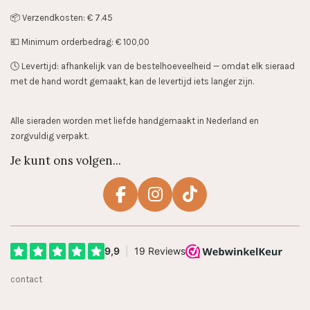
📦 Verzendkosten: € 7.45
💶 Minimum orderbedrag: € 100,00
🕓 Levertijd: afhankelijk van de bestelhoeveelheid — omdat elk sieraad
met de hand wordt gemaakt, kan de levertijd iets langer zijn.
Alle sieraden worden met liefde handgemaakt in Nederland en
zorgvuldig verpakt.
Je kunt ons volgen...
F
I
T
a
n
i
c
s
k
e
t
T
b
a
o
contact
o
g
k
o
r