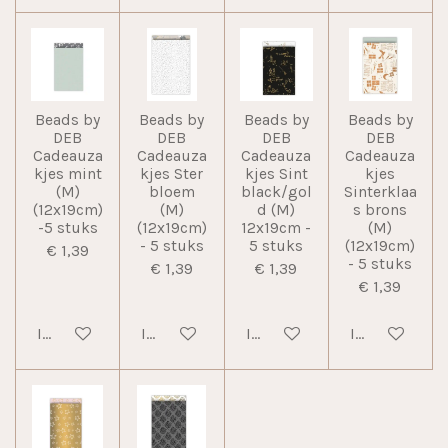
Beads by
Beads by
Beads by
Beads by
DEB
DEB
DEB
DEB
Cadeauza
Cadeauza
Cadeauza
Cadeauza
kjes mint
kjes Ster
kjes Sint
kjes
(M)
bloem
black/gol
Sinterklaa
(12x19cm)
(M)
d (M)
s brons
-5 stuks
(12x19cm)
12x19cm -
(M)
- 5 stuks
5 stuks
(12x19cm)
€ 1,39
- 5 stuks
€ 1,39
€ 1,39
€ 1,39
In winkelwagen
In winkelwagen
In winkelwagen
In winkelwag