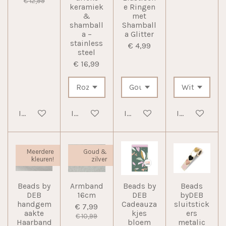
€ 12,99
keramiek
e Ringen
&
met
shamball
Shamball
a –
a Glitter
stainless
€ 4,99
steel
€ 16,99
In winkelwagen
In winkelwagen
In winkelwagen
In winkelwag
Meerdere
Goud &
kleuren!
zilver
Beads by
Armband
Beads by
Beads
DEB
16cm
DEB
byDEB
handgem
Cadeauza
sluitstick
€ 7,99
aakte
kjes
ers
€ 10,99
Haarband
bloem
metalic