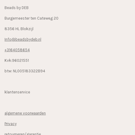
k
a
Beads by DEB
m
Burgemeester ten Cateweg 20
8356 HL Blokzijl
Info@beadsbydeb.nl
+3164058654
Kvk:96021551
btw: NL005183322B94
klantenservice
algemene voorwaarden
Privacy
retourneren/garantie