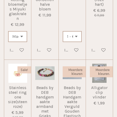
bloemetje
halve
hart)
s Miyuki
bloem
€ 6,99
glaskrale
€ 11,99
€ 11,99
n
€ 12,99
In winkelwagen
In winkelwagen
In winkelwagen
In winkelwag
Sale!
Meerdere
Meerdere
kleuren
kleuren.
Stainless
Beads by
Beads by
Alligator
steel ring
DEB
DEB
clip
one
handgem
Handgem
vlinder
size(steen
aakte
aakte
€ 1,99
roze)
armband
Verguld
met
Gouden
€ 5,99
Grieks
Elastisch