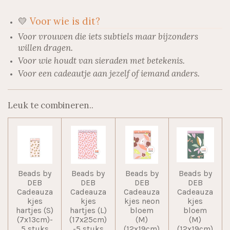
💛
Voor wie is dit?
Voor vrouwen die iets subtiels maar bijzonders
willen dragen.
Voor wie houdt van sieraden met betekenis.
Voor een cadeautje aan jezelf of iemand anders.
Leuk te combineren..
Beads by
Beads by
Beads by
Beads by
DEB
DEB
DEB
DEB
Cadeauza
Cadeauza
Cadeauza
Cadeauza
kjes
kjes
kjes neon
kjes
hartjes (S)
hartjes (L)
bloem
bloem
(7x13cm)-
(17x25cm)
(M)
(M)
5 stuks
-5 stuks
(12x19cm)
(12x19cm)