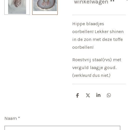
winkelwagen
Hippe blaadjes
oorbellen! Lekker shinen
in de zon met deze toffe
oorbellen!
Roestvrij staal(rvs) met
verguld laagje goud.
(
verkleurd dus niet.)
D
D
S
D
e
e
h
e
l
e
a
l
e
l
r
e
n
e
n
Naam *