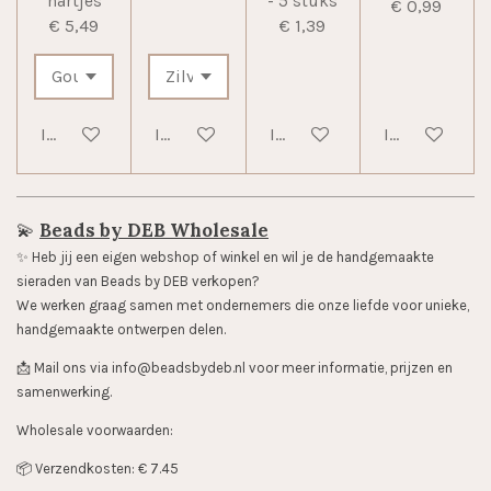
hartjes
- 5 stuks
€ 0,99
€ 5,49
€ 1,39
In winkelwagen
In winkelwagen
In winkelwagen
In winkelwag
💫
Beads by DEB Wholesale
✨️ Heb jij een eigen webshop of winkel en wil je de handgemaakte
sieraden van Beads by DEB verkopen?
We werken graag samen met ondernemers die onze liefde voor unieke,
handgemaakte ontwerpen delen.
📩 Mail ons via info@beadsbydeb.nl voor meer informatie, prijzen en
samenwerking.
Wholesale voorwaarden:
📦 Verzendkosten: € 7.45