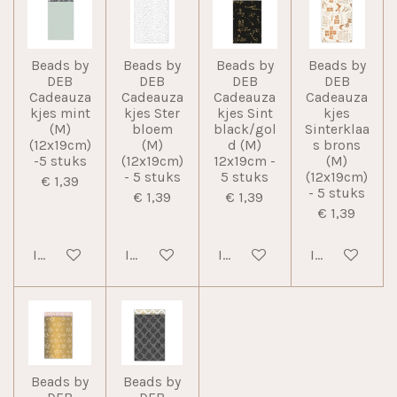
Beads by
Beads by
Beads by
Beads by
DEB
DEB
DEB
DEB
Cadeauza
Cadeauza
Cadeauza
Cadeauza
kjes mint
kjes Ster
kjes Sint
kjes
(M)
bloem
black/gol
Sinterklaa
(12x19cm)
(M)
d (M)
s brons
-5 stuks
(12x19cm)
12x19cm -
(M)
- 5 stuks
5 stuks
(12x19cm)
€ 1,39
- 5 stuks
€ 1,39
€ 1,39
€ 1,39
In winkelwagen
In winkelwagen
In winkelwagen
In winkelwag
Beads by
Beads by