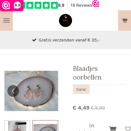
9,9
Ga
direct
naar
de
hoofdinhoud
Gratis verzenden vanaf € 35,-
Blaadjes
oorbellen
Sale!
€ 4,49
€ 8,99
In