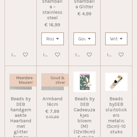
shamball
Shamball
a –
a Glitter
stainless
€ 4,99
steel
€ 16,99
In winkelwagen
In winkelwagen
In winkelwagen
In winkelwag
Meerdere
Goud &
kleuren!
zilver
Beads by
Armband
Beads by
Beads
DEB
16cm
DEB
byDEB
handgem
Cadeauza
sluitstick
€ 7,99
aakte
kjes
ers
€ 10,99
Haarband
bloem
metalic
met
(M)
(5cm)-10
glitter
(12x19cm)
stuks