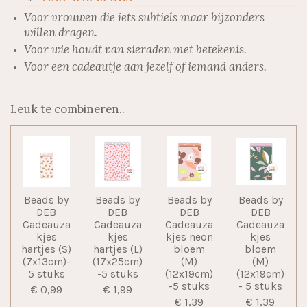
Voor vrouwen die iets subtiels maar bijzonders
willen dragen.
Voor wie houdt van sieraden met betekenis.
Voor een cadeautje aan jezelf of iemand anders.
Leuk te combineren..
Beads by
Beads by
Beads by
Beads by
DEB
DEB
DEB
DEB
Cadeauza
Cadeauza
Cadeauza
Cadeauza
kjes
kjes
kjes neon
kjes
hartjes (S)
hartjes (L)
bloem
bloem
(7x13cm)-
(17x25cm)
(M)
(M)
5 stuks
-5 stuks
(12x19cm)
(12x19cm)
-5 stuks
- 5 stuks
€ 0,99
€ 1,99
€ 1,39
€ 1,39