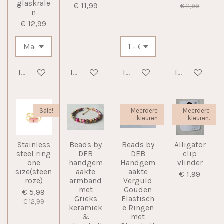
glaskrale
€ 11,99
€ 11,99
n
€ 12,99
In winkelwagen
In winkelwagen
In winkelwagen
In winkelwag
Sale!
Meerdere
Meerdere
kleuren
kleuren.
Stainless
Beads by
Beads by
Alligator
steel ring
DEB
DEB
clip
one
handgem
Handgem
vlinder
size(steen
aakte
aakte
€ 1,99
roze)
armband
Verguld
met
Gouden
€ 5,99
Grieks
Elastisch
€ 12,99
keramiek
e Ringen
&
met