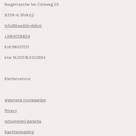
Burgemeester ten Cateweg 20
8356 HL Blokzijl
Info@beadsbydeb.nl
+3164058654
Kvk:96021551
btw: NL005183322B94
klantenservice
algemene voorwaarden
Privacy
retourneren/garantie
klachtenregeling