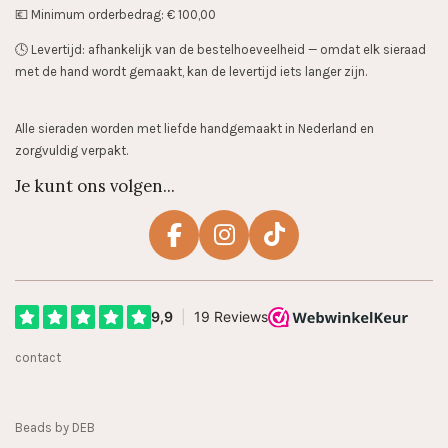
💶 Minimum orderbedrag: € 100,00
🕓 Levertijd: afhankelijk van de bestelhoeveelheid — omdat elk sieraad
met de hand wordt gemaakt, kan de levertijd iets langer zijn.
Alle sieraden worden met liefde handgemaakt in Nederland en
zorgvuldig verpakt.
Je kunt ons volgen...
F
I
T
a
n
i
c
s
k
e
t
T
b
a
o
contact
o
g
k
o
r
k
a
Beads by DEB
m