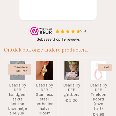
Ontdek ook onze andere producten..
Meerdere
Sale!
kleuren.
Beads by
Beads by
Beads by
Beads by
DEB
DEB
DEB
DEB
handgem
Stainless
giftbon.
Telefoon
aakte
steel
koord
€ 5,00
ketting
oorbellen
(roze
bloemetje
halve
hart)
s Miyuki
bloem
€ 6,99